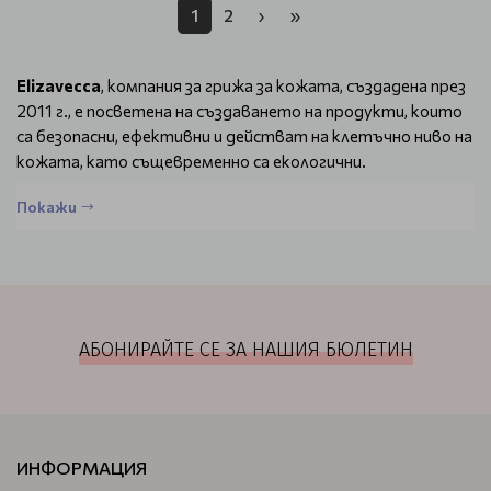
1
2
›
»
Elizavecca
, компания за грижа за кожата, създадена през
2011 г., е посветена на създаването на продукти, които
са безопасни, ефективни и действат на клетъчно ниво на
кожата, като същевременно са екологични.
Ким Хи Джун, студент по корейска ориенталска
Покажи
медицина, създава
Elizavecca
през 2011 г. През 2013 г.
Green Piggy Collagen Jella Pack на марката става
бестселър в Корея. Скоро тяхната Milky Piggy Bubble
Clay Mask придобива култов статус сред корейските
фенове на грижата за кожата по целия свят заради
АБОНИРАЙТЕ СЕ ЗА НАШИЯ БЮЛЕТИН
уникалната си формула.
Elizavecca
произвежда всички
свои продукти в Корея, като използва висококачествени
и ефективни съставки за грижа за кожата и се гордее с
това, че предлага своите продукти на достъпни цени, за
да позволи на повече хора да се насладят на красива
ИНФОРМАЦИЯ
кожа.