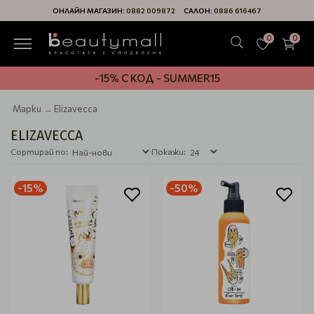
ОНЛАЙН МАГАЗИН:
0882 009872
САЛОН:
0886 616467
0
0
-15% С КОД - SUMMER15
Марки
Elizavecca
ELIZAVECCA
Сортирай по:
Покажи:
-15%
-50%