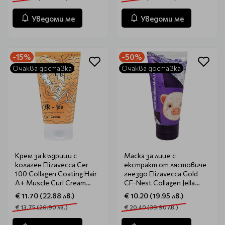
Уведоми ме
Уведоми ме
-15%
-50%
Очаква доставка
Очаква доставка
Крем за къдрици с
Маска за лице с
колаген Elizavecca Cer-
екстракт от лястовиче
100 Collagen Coating Hair
гнездо Elizavecca Gold
A+ Muscle Curl Cream
CF-Nest Collagen Jella
120ml
Pack Mask 80ml
€ 11.70 (22.88 лв.)
€ 10.20 (19.95 лв.)
€ 13.75 (26.90 лв.)
€ 20.40 (39.90 лв.)