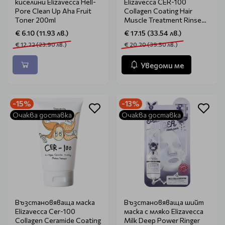
киселини Elizavecca Hell-
Elizavecca CER-100
Pore Clean Up Aha Fruit
Collagen Coating Hair
Toner 200ml
Muscle Treatment Rinse
500ml
€ 6.10 (11.93 лв.)
€ 17.15 (33.54 лв.)
€ 12.22 (23.90 лв.)
€ 20.20 (39.50 лв.)
Уведоми ме
-15%
-13%
Очаква доставка
Очаква доставка
Възстановяваща маска
Възстановяваща шийт
Elizavecca Cer-100
маска с мляко Elizavecca
Collagen Ceramide Coating
Milk Deep Power Ringer