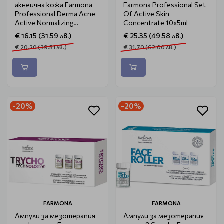
акнеична кожа Farmona
Farmona Professional Set
Professional Derma Acne
Of Active Skin
Active Normalizing
Concentrate 10x5ml
Concentrate 5x5ml
€ 16.15 (31.59 лв.)
€ 25.35 (49.58 лв.)
€ 20.20 (39.51 лв.)
€ 31.70 (62.00 лв.)
-20%
-20%
FARMONA
FARMONA
Ампули за мезотерапия
Ампули за мезотерапия