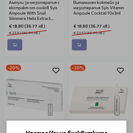
Ампули за мезотерапия с
Витаминен коктейл за
екстракт от охлюв Syis
мезотерапия Syis Vitamin
Ampoule With Snail
Ampoule Cocktail 10х3ml
Slimmere Helix Extract
Serum 10x3ml
€ 18.80 (36.77 лв.)
€ 18.80 (36.77 лв.)
€ 23.52 (46.00 лв.)
€ 23.52 (46.00 лв.)
-20%
-20%
SYIS PRO
SYIS PRO
Настройки на бисквитките
Лифтинг ампули с
Ампули за мазна кожа за