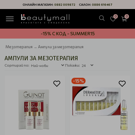
ОНЛАЙН МАГАЗИН:
0882 009872
САЛОН:
0886 616467
0
0
-15% С КОД - SUMMER15
Мезотерапия
Ампули за мезотерапия
АМПУЛИ ЗА МЕЗОТЕРАПИЯ
Сортирай по:
Покажи:
-15%