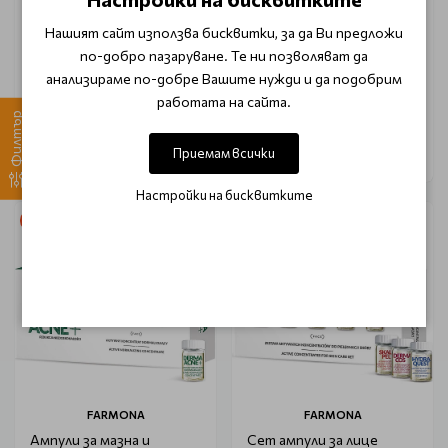
пептиди Syis Lifting
мезотерапия Syis
Нашият сайт използва бисквитки, за да Ви предложи
Ampoules Peptides 10х3ml
Normalizing Ampoule
10х3ml
по-добро пазаруване. Те ни позволяват да
анализираме по-добре Вашите нужди и да подобрим
€ 21.65 (42.34 лв.)
€ 14.75 (28.85 лв.)
работата на сайта.
€ 27.05 (52.90 лв.)
€ 18.41 (36.00 лв.)
Филтър
Приемам всички
Настройки на бисквитките
-20%
-20%
FARMONA
FARMONA
Ампули за мазна и
Сет ампули за лице