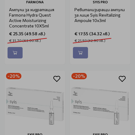
FARMONA
SYIS PRO
Ампули за хидратация
Ревитализиращи ампули
Farmona Hydra Quest
за лице Syis Revitalizing
Active Moisturizing
Ampoule 10х3ml
Concentrate 10X5ml
€ 25.35 (49.58 лв.)
€ 17.55 (34.32 лв.)
€ 31.70 (62.00 лв.)
€ 21.93 (42.90 лв.)
-20%
-20%
SYIS PRO
SYIS PRO