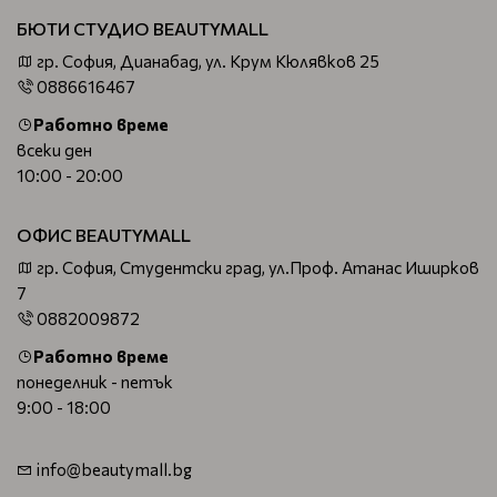
БЮТИ СТУДИО BEAUTYMALL
гр. София, Дианабад, ул. Крум Кюлявков 25
0886616467
Работно време
всеки ден
10:00 - 20:00
ОФИС BEAUTYMALL
гр. София, Студентски град, ул.Проф. Атанас Иширков
7
0882009872
Работно време
понеделник - петък
9:00 - 18:00
info@beautymall.bg