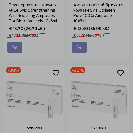
Регенериращи ампули за
Ампули против бръчки с
лице Syis Strengthening
колаген Syis Collagen
And Soothing Ampoules
Pure 100% Ampoule
For Blood Vessels 10x3ml
10x3ml
€ 13.70 (26.79 лв.)
€ 18.40 (35.99 лв.)
€ 17.13 (33.50 лв.)
€ 23.01 (45.00 лв.)
-20%
-20%
SYIS PRO
SYIS PRO