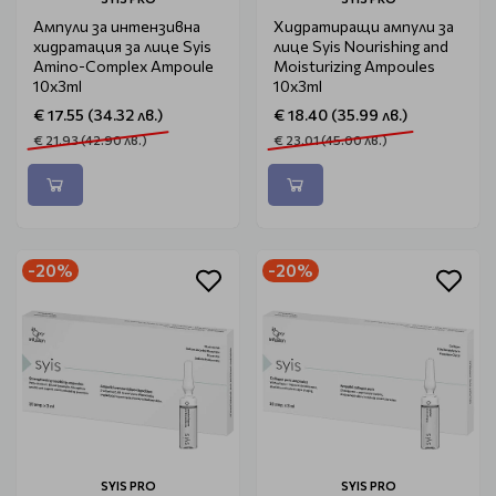
Ампули за интензивна
Хидратиращи ампули за
хидратация за лице Syis
лице Syis Nourishing and
Amino-Complex Ampoule
Moisturizing Ampoules
10x3ml
10х3ml
€ 17.55 (34.32 лв.)
€ 18.40 (35.99 лв.)
€ 21.93 (42.90 лв.)
€ 23.01 (45.00 лв.)
-20%
-20%
SYIS PRO
SYIS PRO