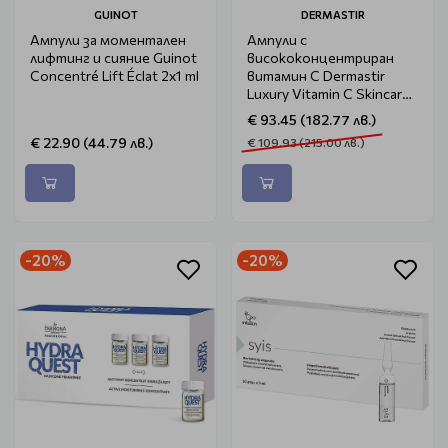
GUINOT
DERMASTIR
Ампули за моментален
Ампули с
лифтинг и сияние Guinot
висококонцентриран
Concentré Lift Éclat 2x1 ml
витамин C Dermastir
Luxury Vitamin C Skincare
Ampoule 10x3ml
€ 93.45 (182.77 лв.)
€ 22.90 (44.79 лв.)
€ 109.93 (215.00 лв.)
-20%
-20%