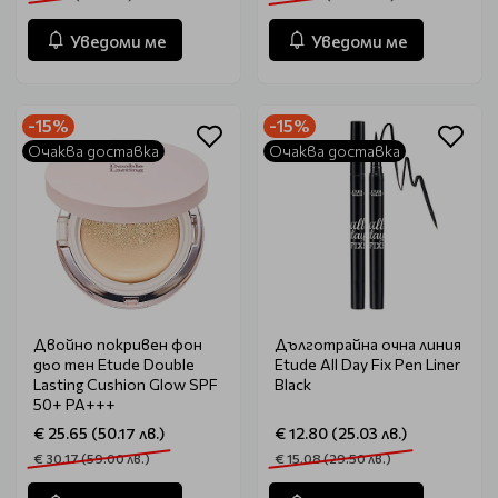
Уведоми ме
Уведоми ме
-15%
-15%
Очаква доставка
Очаква доставка
Двойно покривен фон
Дълготрайна очна линия
дьо тен Еtude Double
Etude All Day Fix Pen Liner
Lasting Cushion Glow SPF
Black
50+ PA+++
€ 25.65 (50.17 лв.)
€ 12.80 (25.03 лв.)
€ 30.17 (59.00 лв.)
€ 15.08 (29.50 лв.)