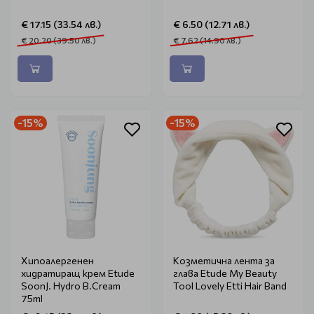
€ 17.15 (33.54 лв.)
€ 6.50 (12.71 лв.)
€ 20.20 (39.50 лв.)
€ 7.62 (14.90 лв.)
-15%
-15%
Хипоалергенен
Козметична лента за
хидратиращ крем Etude
глава Etude My Beauty
SoonJ. Hydro B.Cream
Tool Lovely Etti Hair Band
75ml