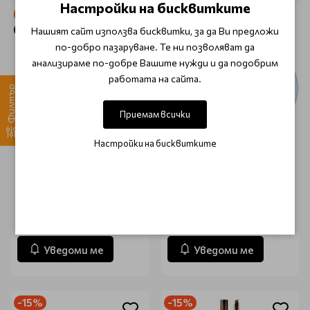
Настройки на бисквитките
-15%
-15%
Очаква доставка
Очаква доставка
Нашият сайт използва бисквитки, за да Ви предложи
по-добро пазаруване. Те ни позволяват да
анализираме по-добре Вашите нужди и да подобрим
работата на сайта.
Филтър
Приемам всички
Настройки на бисквитките
Локална терапия против
Матираща пудра за лице
акне Etude AC Clean up
Etude Sebum Soak
Pink Powder Spot 15ml
Powder 5g
€ 15.60 (30.51 лв.)
€ 9.10 (17.80 лв.)
€ 18.36 (35.90 лв.)
€ 10.69 (20.90 лв.)
Уведоми ме
Уведоми ме
-15%
-15%