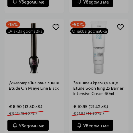
Уведоми ме
Уведоми ме
-15%
-50%
Очаква доставка
Очаква доставка
Дълготрайна очна линия
Защитен крем за лице
Etude Oh M'eye Line Black
Etude Soon Jung 2x Barrier
Intensive Cream 60ml
€ 6.90 (13.50 лв.)
€ 10.95 (21.42 лв.)
€ 8.13 (15.90 лв.)
€ 21.93 (42.90 лв.)
Уведоми ме
Уведоми ме