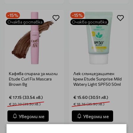
-15%
-15%
Очаква доставка
Очаква доставка
Кафява спирала за мигли
Лек слънцезащитен
Etude Curl Fix Mascara
крем Etude Sunprise Mild
Brown 8g
Watery Light SPF50 50ml
€ 17.15 (33.54 лв.)
€ 15.60 (30.51 лв.)
€ 20.20 (39.50 лв.)
€ 18.36 (35.90 лв.)
Уведоми ме
Уведоми ме