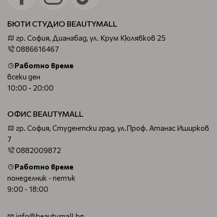
БЮТИ СТУДИО BEAUTYMALL
гр. София, Дианабад, ул. Крум Кюлявков 25
0886616467
Работно време
всеки ден
10:00 - 20:00
ОФИС BEAUTYMALL
гр. София, Студентски град, ул.Проф. Атанас Иширков
7
0882009872
Работно време
понеделник - петък
9:00 - 18:00
info@beautymall.bg