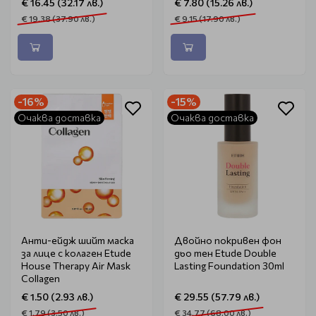
€ 16.45 (32.17 лв.)
€ 7.80 (15.26 лв.)
€ 19.38 (37.90 лв.)
€ 9.15 (17.90 лв.)
-16%
-15%
Очаква доставка
Очаква доставка
Анти-ейдж шийт маска
Двойно покривен фон
за лице с колаген Etude
дьо тен Etude Double
House Therapy Air Mask
Lasting Foundation 30ml
Collagen
€ 1.50 (2.93 лв.)
€ 29.55 (57.79 лв.)
€ 1.79 (3.50 лв.)
€ 34.77 (68.00 лв.)