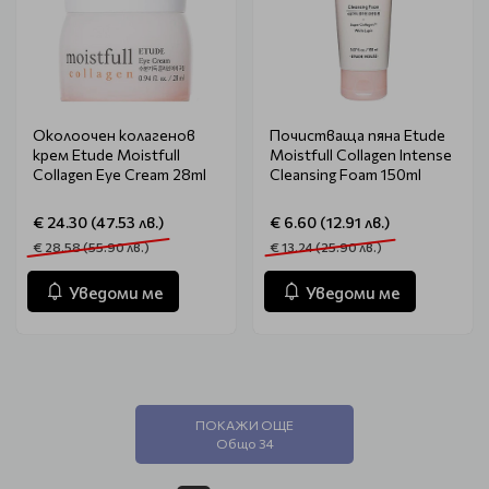
Околоочен колагенов
Почистваща пяна Etude
крем Etude Moistfull
Moistfull Collagen Intense
Collagen Eye Cream 28ml
Cleansing Foam 150ml
€ 24.30 (47.53 лв.)
€ 6.60 (12.91 лв.)
€ 28.58 (55.90 лв.)
€ 13.24 (25.90 лв.)
Уведоми ме
Уведоми ме
ПОКАЖИ ОЩЕ
Общо 34