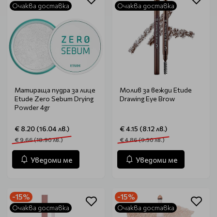
Очаква доставка
Очаква доставка
Матираща пудра за лице
Молив за вежди Etude
Etude Zero Sebum Drying
Drawing Eye Brow
Powder 4gr
€ 8.20 (16.04 лв.)
€ 4.15 (8.12 лв.)
€ 9.66 (18.90 лв.)
€ 4.86 (9.50 лв.)
Уведоми ме
Уведоми ме
-15%
-15%
Очаква доставка
Очаква доставка