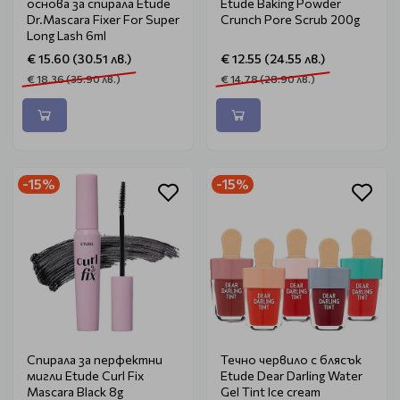
основа за спирала Etude
Etude Baking Powder
Dr.Mascara Fixer For Super
Crunch Pore Scrub 200g
Long Lash 6ml
€ 15.60 (30.51 лв.)
€ 12.55 (24.55 лв.)
€ 18.36 (35.90 лв.)
€ 14.78 (28.90 лв.)
-15%
-15%
Спирала за перфектни
Течно червило с блясък
мигли Etude Curl Fix
Etude Dear Darling Water
Mascara Black 8g
Gel Tint Ice cream