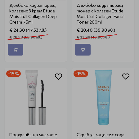
Дълбоко хидратиращ
Дълбоко хидратиращ
колагенов крем Etude
тонер с колаген Etude
Moistfull Collagen Deep
Moistfull Collagen Facial
Cream 75ml
Toner 200ml
€ 24.30 (47.53 лв.)
€ 20.40 (39.90 лв.)
€ 28.58 (55.90 лв.)
€ 23.98 (46.90 лв.)
-15%
-15%
Подхранваща миглите
Скраб за лице със сода