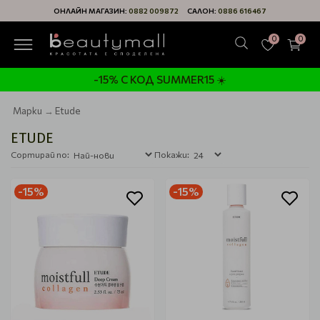
ОНЛАЙН МАГАЗИН:
0882 009872
САЛОН:
0886 616467
0
0
-15% С КОД SUMMER15 ☀️
Марки
Etude
ETUDE
Сортирай по:
Покажи:
-15%
-15%