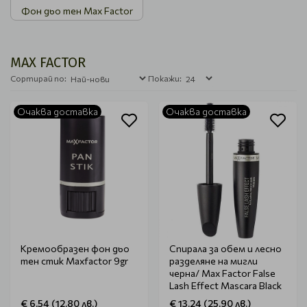
Фон дьо тен Max Factor
MAX FACTOR
Сортирай по:
Покажи:
Очаква доставка
Очаква доставка
Кремообразен фон дьо
Спирала за обем и лесно
тен стик Maxfactor 9gr
разделяне на мигли
черна/ Max Factor False
Lash Effect Mascara Black
€ 6.54 (12.80 лв.)
€ 13.24 (25.90 лв.)