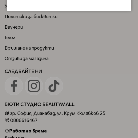
Условия на ползване
Политика за бисквитки
Ваучери
Блог
Връщане на продукти
Отзиви за магазина
СЛЕДВАЙТЕ НИ
БЮТИ СТУДИО BEAUTYMALL
гр. София, Дианабад, ул. Крум Кюлявков 25
0886616467
Работно време
всеки ден