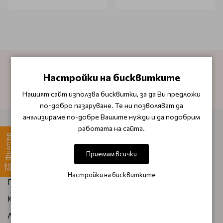
Настройки на бисквитките
АБОНИРАЙТЕ СЕ ЗА НАШИЯ БЮЛЕТИН
Нашият сайт използва бисквитки, за да Ви предложи
по-добро пазаруване. Те ни позволяват да
анализираме по-добре Вашите нужди и да подобрим
работата на сайта.
ИНФОРМАЦИЯ
Филтър
За нас
Приемам всички
Плащане и доставка
Настройки на бисквитките
Правила и условия за бонус точки
Как да поръчам
Лични данни