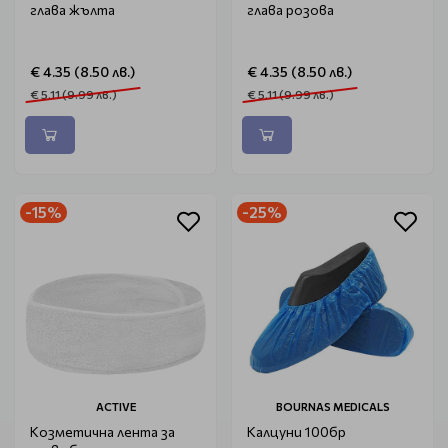
глава жълта
глава розова
€ 4.35 (8.50 лв.)
€ 4.35 (8.50 лв.)
€ 5.11 (9.99 лв.)
€ 5.11 (9.99 лв.)
-15%
-25%
ACTIVE
BOURNAS MEDICALS
Козметична лента за
Калцуни 100бр