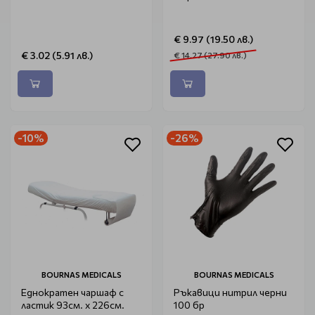
€ 9.97 (19.50 лв.)
€ 3.02 (5.91 лв.)
€ 14.27 (27.90 лв.)
-10%
-26%
BOURNAS MEDICALS
BOURNAS MEDICALS
Еднократен чаршаф с
Ръкавици нитрил черни
ластик 93см. х 226см.
100 бр