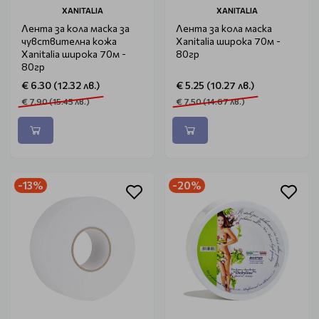
XANITALIA
XANITALIA
Лента за кола маска за
Лента за кола маска
чувствителна кожа
Xanitalia широка 70м -
Xanitalia широка 70м -
80гр
80гр
€ 6.30 (12.32 лв.)
€ 5.25 (10.27 лв.)
€ 7.90 (15.45 лв.)
€ 7.50 (14.67 лв.)
-13%
-20%