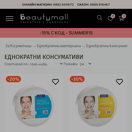
ОНЛАЙН МАГАЗИН:
0882 009872
САЛОН:
0886 616467
0
0
-15% С КОД - SUMMER15
За Козметици
Еднократни материали
Еднократни консумати
ЕДНОКРАТНИ КОНСУМАТИВИ
Сортирай по:
Покажи:
-20%
-30%