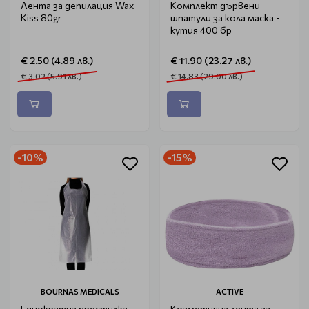
Лента за депилация Wax
Комплект дървени
Kiss 80gr
шпатули за кола маска -
кутия 400 бр
€ 2.50 (4.89 лв.)
€ 11.90 (23.27 лв.)
€ 3.02 (5.91 лв.)
€ 14.83 (29.00 лв.)
-10%
-15%
BOURNAS MEDICALS
ACTIVE
Еднократна престилка -
Козметична лента за