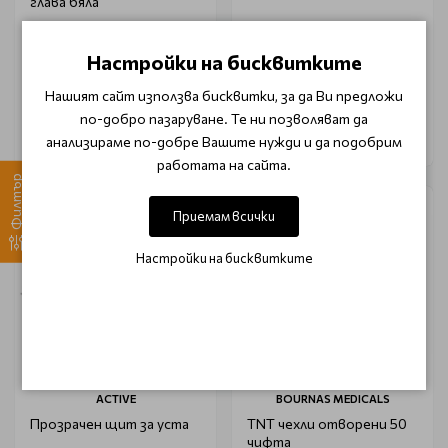
глава бяла
Настройки на бисквитките
€ 4.35 (8.50 лв.)
€ 2.51 (4.90 лв.)
€ 5.11 (9.99 лв.)
€ 3.32 (6.50 лв.)
Нашият сайт използва бисквитки, за да Ви предложи
по-добро пазаруване. Те ни позволяват да
анализираме по-добре Вашите нужди и да подобрим
работата на сайта.
Филтър
-30%
Приемам всички
Настройки на бисквитките
ACTIVE
BOURNAS MEDICALS
Прозрачен щит за уста
TNT чехли отворени 50
чифта