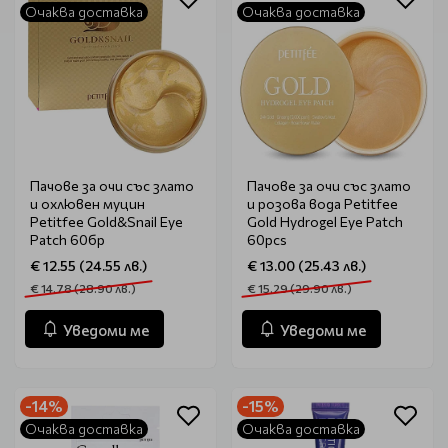
Очаква доставка
Очаква доставка
Пачове за очи със злато
Пачове за очи със злато
и охлювен муцин
и розова вода Petitfee
Petitfee Gold&Snail Eye
Gold Hydrogel Eye Patch
Patch 60бр
60pcs
€ 12.55 (24.55 лв.)
€ 13.00 (25.43 лв.)
€ 14.78 (28.90 лв.)
€ 15.29 (29.90 лв.)
Уведоми ме
Уведоми ме
-14%
-15%
Очаква доставка
Очаква доставка