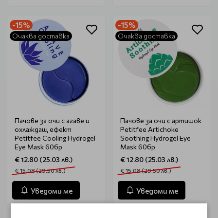
-15%
-15%
Очаква доставка
Очаква доставка
Пачове за очи с агаве и
Пачове за очи с артишок
охлаждащ ефект
Petitfee Artichoke
Petitfеe Cooling Hydrogel
Soothing Hydrogel Eye
Eye Mask 60бр
Mask 60бр
€ 12.80 (25.03 лв.)
€ 12.80 (25.03 лв.)
€ 15.08 (29.50 лв.)
€ 15.08 (29.50 лв.)
Уведоми ме
Уведоми ме