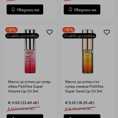
Уведоми ме
Уведоми ме
-15%
-15%
Очаква доставка
Очаква доставка
Масло за устни за супер
Масло за устни със
обем Petitfee Super
супер семена Petitfee
Volume Lip Oil 3ml
Super Seed Lip Oil 3ml
€ 11.50 (22.49 лв.)
€ 9.35 (18.29 лв.)
€ 13.55 (26.50 лв.)
€ 10.99 (21.50 лв.)