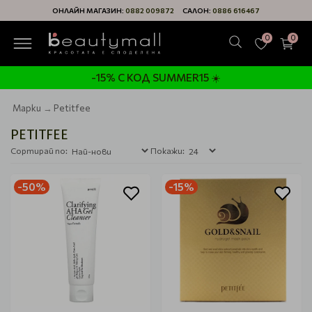
ОНЛАЙН МАГАЗИН:
0882 009872
САЛОН:
0886 616467
0
0
-15% С КОД SUMMER15 ☀️
Марки
Petitfee
PETITFEE
Сортирай по:
Покажи:
-50%
-15%