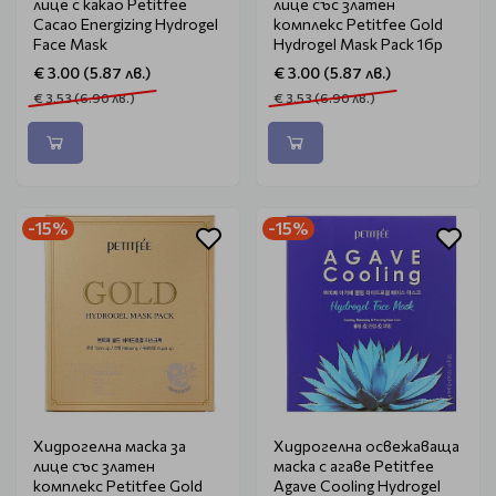
лице с какао Petitfee
лице със златен
Cacao Energizing Hydrogel
комплекс Petitfee Gold
Face Mask
Hydrogel Mask Pack 1бр
€ 3.00 (5.87 лв.)
€ 3.00 (5.87 лв.)
€ 3.53 (6.90 лв.)
€ 3.53 (6.90 лв.)
-15%
-15%
Хидрогелна маска за
Хидрогелна освежаваща
лице със златен
маска с агаве Petitfee
комплекс Petitfee Gold
Agave Cooling Hydrogel