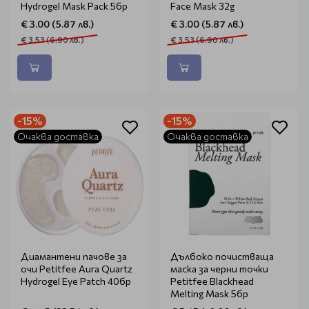
Hydrogel Mask Pack 5бр
Face Mask 32g
€ 3.00 (5.87 лв.)
€ 3.00 (5.87 лв.)
€ 3.53 (6.90 лв.)
€ 3.53 (6.90 лв.)
-15%
-15%
Очаква доставка
Очаква доставка
Диамантени пачове за
Дълбоко почистваща
очи Petitfee Aura Quartz
маска за черни точки
Hydrogel Eye Patch 40бр
Petitfee Blackhead
Melting Mask 5бр