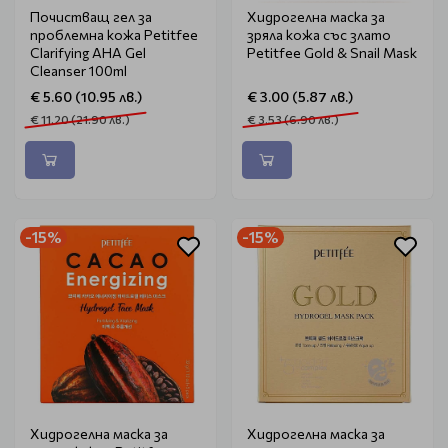
Почистващ гел за
Хидрогелна маска за
проблемна кожа Petitfee
зряла кожа със злато
Clarifying AHA Gel
Petitfee Gold & Snail Mask
Cleanser 100ml
€ 5.60 (10.95 лв.)
€ 3.00 (5.87 лв.)
€ 11.20 (21.90 лв.)
€ 3.53 (6.90 лв.)
-15%
-15%
Хидрогелна маска за
Хидрогелна маска за