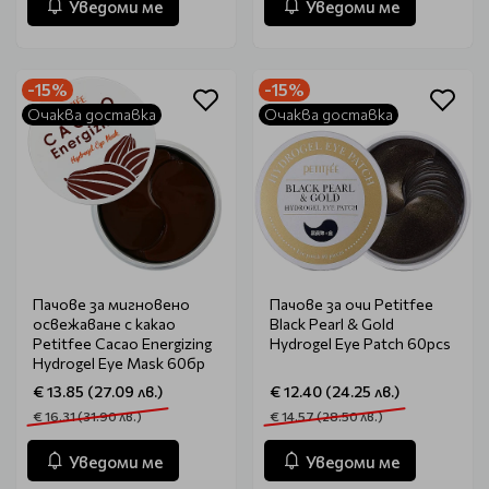
Уведоми ме
Уведоми ме
-15%
-15%
Очаква доставка
Очаква доставка
Пачове за мигновено
Пачове за очи Petitfee
освежаване с какао
Black Pearl & Gold
Petitfee Cacao Energizing
Hydrogel Eye Patch 60pcs
Hydrogel Eye Mask 60бр
€ 13.85 (27.09 лв.)
€ 12.40 (24.25 лв.)
€ 16.31 (31.90 лв.)
€ 14.57 (28.50 лв.)
Уведоми ме
Уведоми ме