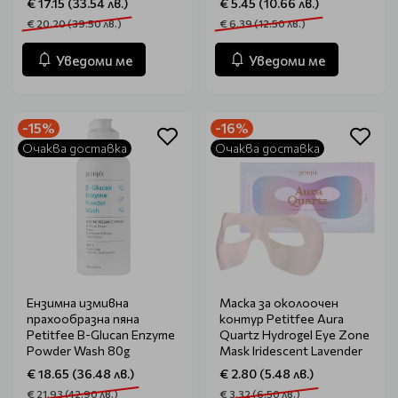
€ 17.15 (33.54 лв.)
€ 5.45 (10.66 лв.)
€ 20.20 (39.50 лв.)
€ 6.39 (12.50 лв.)
Уведоми ме
Уведоми ме
-15%
-16%
Очаква доставка
Очаква доставка
Ензимна измивна
Маска за околоочен
прахообразна пяна
контур Petitfee Aura
Petitfee B-Glucan Enzyme
Quartz Hydrogel Eye Zone
Powder Wash 80g
Mask Iridescent Lavender
€ 18.65 (36.48 лв.)
€ 2.80 (5.48 лв.)
€ 21.93 (42.90 лв.)
€ 3.32 (6.50 лв.)