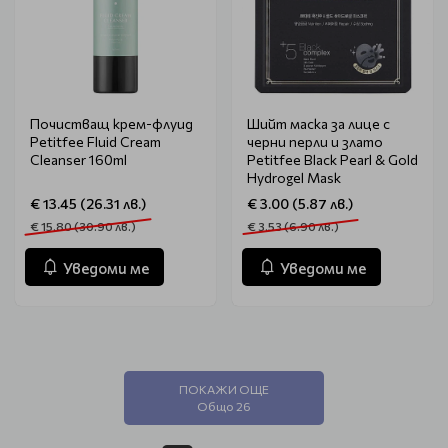
Почистващ крем-флуид
Шийт маска за лице с
Petitfee Fluid Cream
черни перли и злато
Cleanser 160ml
Petitfee Black Pearl & Gold
Hydrogel Mask
€ 13.45 (26.31 лв.)
€ 3.00 (5.87 лв.)
€ 15.80 (30.90 лв.)
€ 3.53 (6.90 лв.)
Уведоми ме
Уведоми ме
ПОКАЖИ ОЩЕ
Общо 26