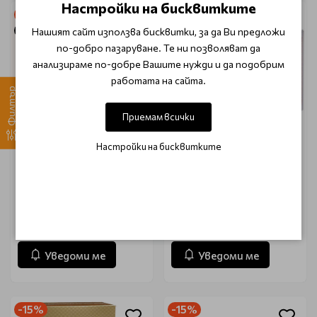
Настройки на бисквитките
-15%
-15%
Очаква доставка
Очаква доставка
Нашият сайт използва бисквитки, за да Ви предложи
по-добро пазаруване. Те ни позволяват да
анализираме по-добре Вашите нужди и да подобрим
работата на сайта.
Филтър
Приемам всички
Настройки на бисквитките
Пачове за очи с
Пачове за очи с морски
екстракт от лайка
колаген и коензим
Petitfеe Chamomile
Petitfee Collagen&CoQ10
Lightening Hydrogel Eye
Hydrogel Eye Patch 60бр
Mask 60бр
€ 12.80 (25.03 лв.)
€ 12.55 (24.55 лв.)
€ 15.08 (29.50 лв.)
€ 14.78 (28.90 лв.)
Уведоми ме
Уведоми ме
-15%
-15%