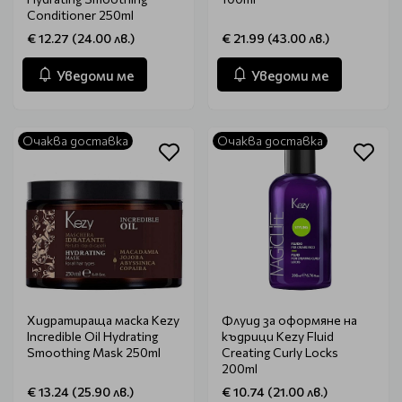
Conditioner 250ml
€ 12.27 (24.00 лв.)
€ 21.99 (43.00 лв.)
Уведоми ме
Уведоми ме
Очаква доставка
Очаква доставка
Хидратираща маска Kezy
Флуид за оформяне на
Incredible Oil Hydrating
къдрици Kezy Fluid
Smoothing Mask 250ml
Creating Curly Locks
200ml
€ 13.24 (25.90 лв.)
€ 10.74 (21.00 лв.)