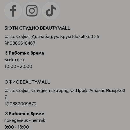
БЮТИ СТУДИО BEAUTYMALL
гр. София, Дианабад, ул. Крум Кюлявков 25
0886616467
Работно време
всеки ден
10:00 - 20:00
ОФИС BEAUTYMALL
гр. София, Студентски град, ул.Проф. Атанас Иширков
7
0882009872
Работно време
понеделник - петък
9:00 - 18:00