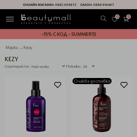
ОНЛАЙН МАГАЗИН:
0882 009872
САЛОН:
0886 616467
0
0
-15% С КОД - SUMMER15
Марки
Kezy
KEZY
Сортирай по:
Покажи:
Очаква доставка