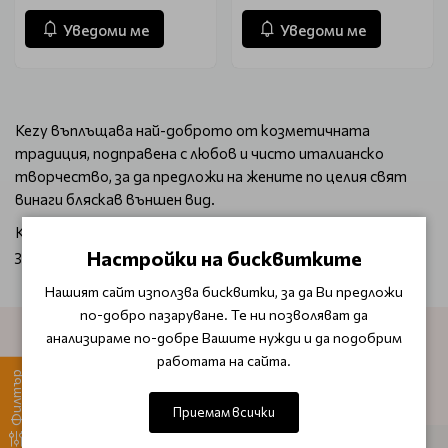
Уведоми ме
Уведоми ме
Kezy въплъщава най-доброто от козметичната
традиция, подправена с любов и чисто италианско
творчество, за да предложи на жените по целия свят
винаги бляскав външен вид.
Kezy представлява най-доброто Произведено в Италия
за креативност, иновации и функционалност.
Настройки на бисквитките
Нашият сайт използва бисквитки, за да Ви предложи
по-добро пазаруване. Те ни позволяват да
анализираме по-добре Вашите нужди и да подобрим
работата на сайта.
АБОНИРАЙТЕ СЕ ЗА НАШИЯ БЮЛЕТИН
Филтър
Приемам всички