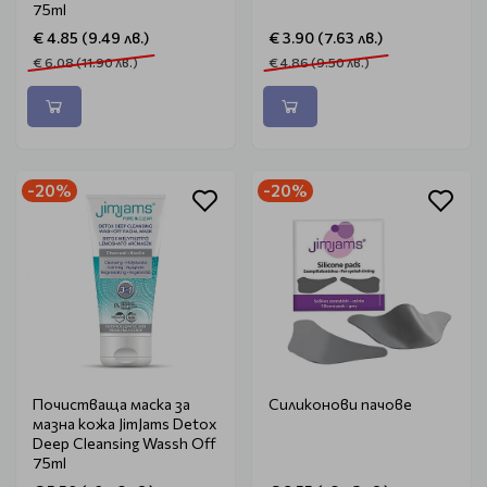
75ml
€ 4.85 (9.49 лв.)
€ 3.90 (7.63 лв.)
€ 6.08 (11.90 лв.)
€ 4.86 (9.50 лв.)
-20%
-20%
Почистваща маска за
Силиконови пачове
мазна кожа JimJams Detox
Deep Cleansing Wassh Off
75ml