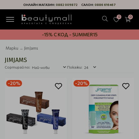
ОНЛАЙН МАГАЗИН:
0882 009872
САЛОН:
0886 616467
0
0
-15% С КОД - SUMMER15
Марки
JimJams
JIMJAMS
Сортирай по:
Покажи:
-20%
-20%