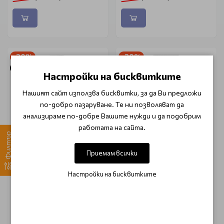
-20%
-20%
Очаква доставка
Очаква доставка
Настройки на бисквитките
Нашият сайт използва бисквитки, за да Ви предложи
по-добро пазаруване. Те ни позволяват да
анализираме по-добре Вашите нужди и да подобрим
работата на сайта.
Филтър
Приемам всички
Антибактериален тоник
Гел против пъпки JimJams
за мазна кожа JimJams
Anti Pimple Gel 15ml
BHA Pore Cleansing Tonic
Настройки на бисквитките
200ml
€ 4.85 (9.49 лв.)
€ 5.70 (11.15 лв.)
€ 6.08 (11.90 лв.)
€ 7.11 (13.90 лв.)