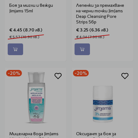
Боя за мигли и вежди
Лепенки за премахване
Jimjams 15ml
на черни точки JimJams
Deap Cleansing Pore
Strips 5бр
€ 4.45 (8.70 лв.)
€ 3.25 (6.36 лв.)
€ 5.57 (10.90 лв.)
€ 4.04 (7.90 лв.)
-20%
-20%
Мицеларна вода JimJams
Оксидант за боя за