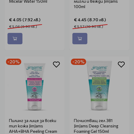
Micelar Water 150ml
мигли и вежди JimJams
100ml
€ 4.05 (7.92 лв.)
€ 4.45 (8.70 лв.)
€ 5.06 (9.90 лв.)
€ 5.57 (10.90 лв.)
-20%
-20%
Пилинг за лице за всеки
Почистващ гел 3в1
тип кожа JimJams
JimJams Deep Cleansing
AHA+BHA Peeling Cream
Foaming Gel 150ml