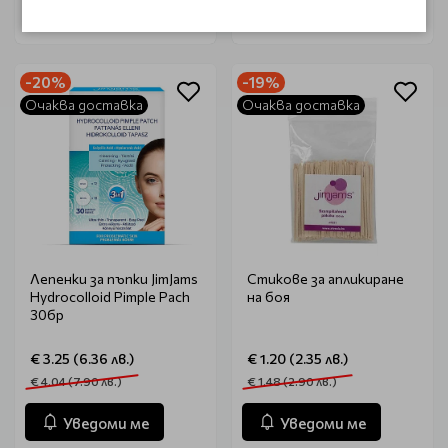
Уведоми ме
Уведоми ме
-20%
-19%
Очаква доставка
Очаква доставка
Лепенки за пъпки JimJams
Стикове за апликиране
Hydrocolloid Pimple Pach
на боя
30бр
€ 3.25 (6.36 лв.)
€ 1.20 (2.35 лв.)
€ 4.04 (7.90 лв.)
€ 1.48 (2.90 лв.)
Уведоми ме
Уведоми ме