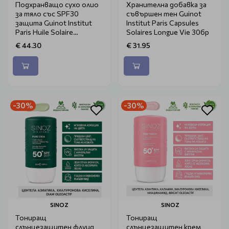
Подхранващо сухо олио
Хранителна добавка за
за тяло със SPF30
съвършен тен Guinot
защита Guinot Institut
Institut Paris Capsules
Paris Huile Solaire
Solaires Longue Vie 30бр
Nutrizone SPF30 150ml
€ 44.30
€ 31.95
-30%
-30%
SINOZ
SINOZ
Тониращ
Тониращ
слънцезащитен флуид
слънцезащитен крем