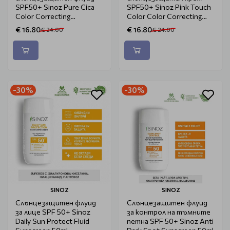
SPF50+ Sinoz Pure Cica
SPF50+ Sinoz Pink Touch
Color Correcting
Color Color Correcting
Treatment 50ml
Treatment 50ml
€ 16.80
€ 16.80
€ 24.00
€ 24.00
-30%
-30%
SINOZ
SINOZ
Слънцезащитен флуид
Слънцезащитен флуид
за лице SPF 50+ Sinoz
за контрол на тъмните
Daily Sun Protect Fluid
петна SPF 50+ Sinoz Anti