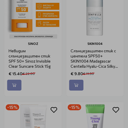
SINOZ
SKIN1004
Невидим
Слънцезащитен стик с
слънцезащитен стик
центела SPF50+
SPF 50+ Sinoz Invisible
SKIN1004 Madagascar
Clear Suncare Stick 15g
Centella Hyalu-Cica Silky-
Fit Sun Stick 7g
€ 15.40
€ 9.80
€ 22.00
€ 11.50
-15%
-15%