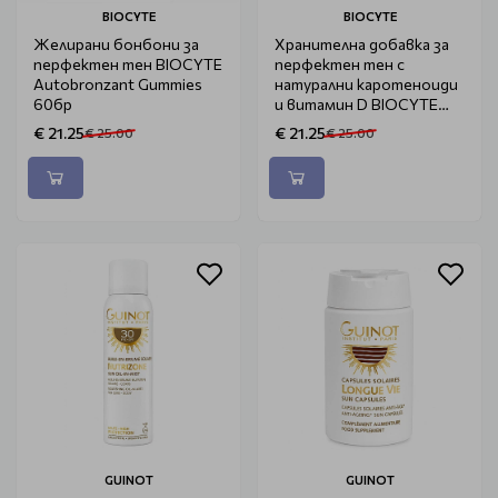
BIOCYTE
BIOCYTE
Желирани бонбони за
Хранителна добавка за
перфектен тен BIOCYTE
перфектен тен с
Autobronzant Gummies
натурални каротеноиди
60бр
и витамин D BIOCYTE
Terracotta Autobronzant
€ 21.25
€ 21.25
€ 25.00
€ 25.00
30бр
GUINOT
GUINOT