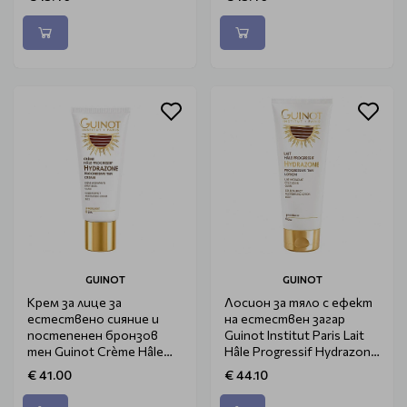
GUINOT
GUINOT
Крем за лице за
Лосион за тяло с ефект
естествено сияние и
на естествен загар
постепенен бронзов
Guinot Institut Paris Lait
тен Guinot Crème Hâle
Hâle Progressif Hydrazone
Progressif Hydrazone
150ml
€ 41.00
€ 44.10
50ml