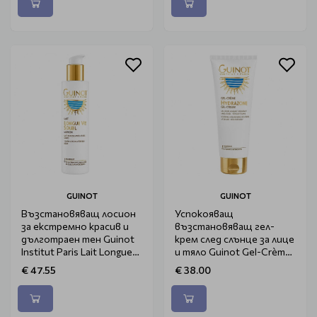
GUINOT
GUINOT
Възстановяващ лосион
Успокояващ
за екстремно красив и
възстановяващ гел-
дълготраен тен Guinot
крем след слънце за лице
Institut Paris Lait Longue
и тяло Guinot Gel-Crème
Vie Soleil 150ml
Hydrazone Après-Soleil
€ 47.55
€ 38.00
150ml