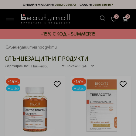
ОНЛАЙН МАГАЗИН:
0882 009872
САЛОН:
0886 616467
0
0
-15% С КОД - SUMMER15
Слънцезащитни продукти
СЛЪНЦЕЗАЩИТНИ ПРОДУКТИ
Сортирай по:
Покажи:
-15%
-15%
Ново
Ново