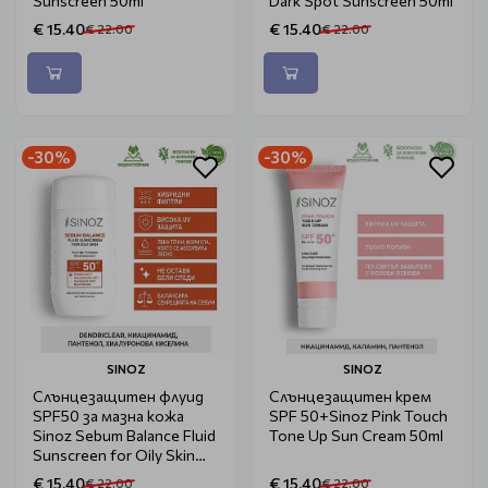
Sunscreen 50ml
Dark Spot Sunscreen 50ml
€ 15.40
€ 15.40
€ 22.00
€ 22.00
-30%
-30%
SINOZ
SINOZ
Слънцезащитен флуид
Слънцезащитен крем
SPF50 за мазна кожа
SPF 50+Sinoz Pink Touch
Sinoz Sebum Balance Fluid
Tone Up Sun Cream 50ml
Sunscreen for Oily Skin
50ml
€ 15.40
€ 15.40
€ 22.00
€ 22.00