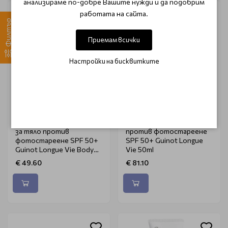
анализираме по-добре Вашите нужди и да подобрим
работата на сайта.
Филтър
Приемам всички
Настройки на бисквитките
GUINOT
GUINOT
Слънцезащитен лосион
Слънцезащитен крем
за тяло против
против фотостареене
фотостареене SPF 50+
SPF 50+ Guinot Longue
Guinot Longue Vie Body
Vie 50ml
Lotion 150ml
€ 49.60
€ 81.10