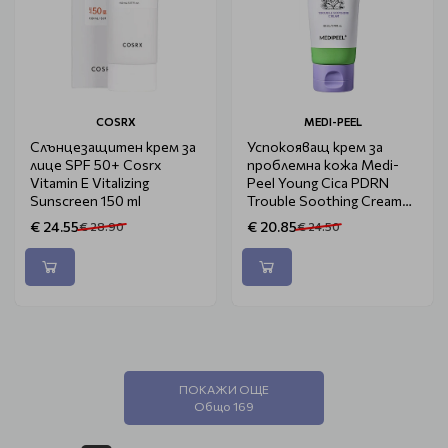
COSRX
MEDI-PEEL
Слънцезащитен крем за
Успокояващ крем за
лице SPF 50+ Cosrx
проблемна кожа Medi-
Vitamin E Vitalizing
Peel Young Cica PDRN
Sunscreen 150 ml
Trouble Soothing Cream
80ml
€ 24.55
€ 20.85
€ 28.90
€ 24.50
ПОКАЖИ ОЩЕ
Общо 169