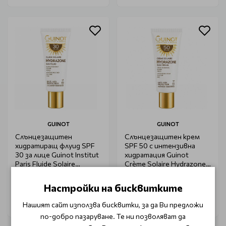
GUINOT
GUINOT
Слънцезащитен
Слънцезащитен крем
хидратиращ флуид SPF
SPF 50 с интензивна
30 за лице Guinot Institut
хидратация Guinot
Paris Fluide Solaire
Crème Solaire Hydrazone
Hydrazone 50ml
SPF50 50ml
€ 47.55
€ 52.65
Настройки на бисквитките
Нашият сайт използва бисквитки, за да Ви предложи
по-добро пазаруване. Те ни позволяват да