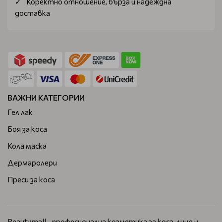
Коректно отношение, бърза и надеждна
доставка
ВАЖНИ КАТЕГОРИИ
Гел лак
Боя за коса
Кола маска
Дермаролери
Преси за коса
Beautymall - професионална козметика за коса, лице и