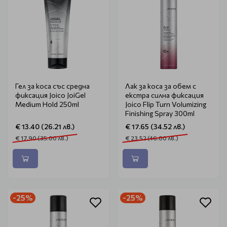
Гел за коса със средна
Лак за коса за обем с
фиксация Joico JoiGel
екстра силна фиксация
Medium Hold 250ml
Joico Flip Turn Volumizing
Finishing Spray 300ml
€ 13.40 (26.21 лв.)
€ 17.65 (34.52 лв.)
€ 17.90 (35.00 лв.)
€ 23.52 (46.00 лв.)
-25%
-25%