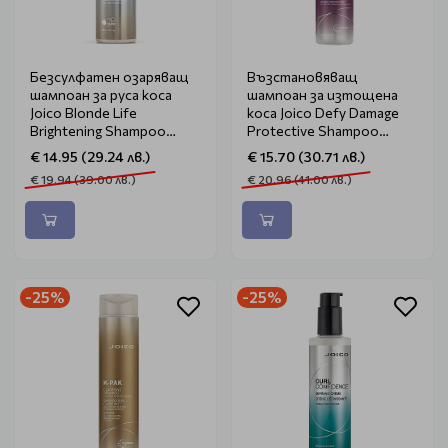
Безсулфатен озаряващ
Възстановяващ
шампоан за руса коса
шампоан за изтощена
Joico Blonde Life
коса Joico Defy Damage
Brightening Shampoo
Protective Shampoo
300ml
300ml
€ 14.95 (29.24 лв.)
€ 15.70 (30.71 лв.)
€ 19.94 (39.00 лв.)
€ 20.96 (41.00 лв.)
-25%
-25%