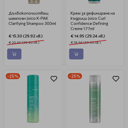
Дълбокопочистващ
Крем за дефиниране на
шампоан Joico K-PAK
къдрици Joico Curl
Clarifying Shampoo 300ml
Confidence Defining
Creme 177ml
€ 15.30 (29.92 лв.)
€ 14.95 (29.24 лв.)
€ 20.40 (39.90 лв.)
€ 19.94 (39.00 лв.)
-25%
-25%