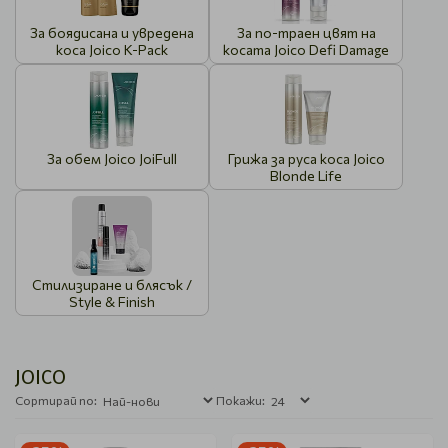
За боядисана и увредена
За по-траен цвят на
коса Joico K-Pack
косата Joico Defi Damage
За обем Joico JoiFull
Грижа за руса коса Joico
Blonde Life
Стилизиране и блясък /
Style & Finish
JOICO
Сортирай по:
Покажи: