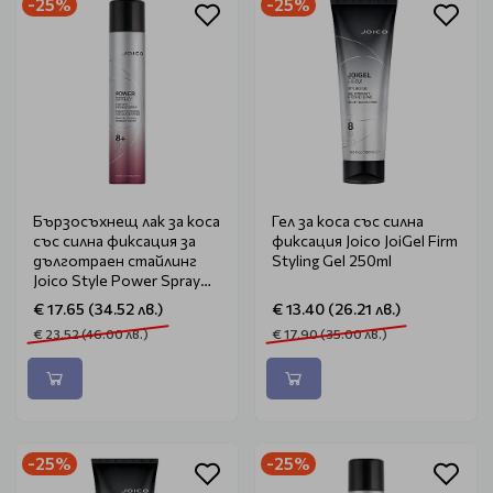
-25%
-25%
Бързосъхнещ лак за коса
Гел за коса със силна
със силна фиксация за
фиксация Joico JoiGel Firm
дълготраен стайлинг
Styling Gel 250ml
Joico Style Power Spray
300ml
€ 17.65 (34.52 лв.)
€ 13.40 (26.21 лв.)
€ 23.52 (46.00 лв.)
€ 17.90 (35.00 лв.)
-25%
-25%