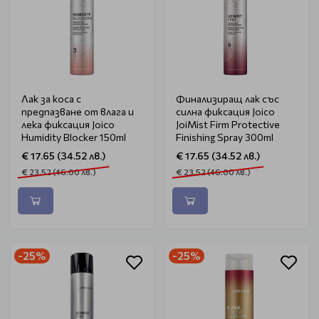
Лак за коса с
Финализиращ лак със
предпазване от влага и
силна фиксация Joico
лека фиксация Joico
JoiMist Firm Protective
Humidity Blocker 150ml
Finishing Spray 300ml
€ 17.65 (34.52 лв.)
€ 17.65 (34.52 лв.)
€ 23.52 (46.00 лв.)
€ 23.52 (46.00 лв.)
-25%
-25%