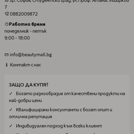
гр. София, Студентски град, ул.Проф. Атанас Иширков
7
0882009872
Работно време
понеделник - петък
9:00 - 18:00
info@beautymall.bg
Контакт с нас
ЗАЩО ДА КУПЯ?
Богатo разнообразие от качествени продукти на
най-добри цени
Квалифицирани консултанти с богат опит и
отлична репутация
Индивидуален подход към всеки клиент