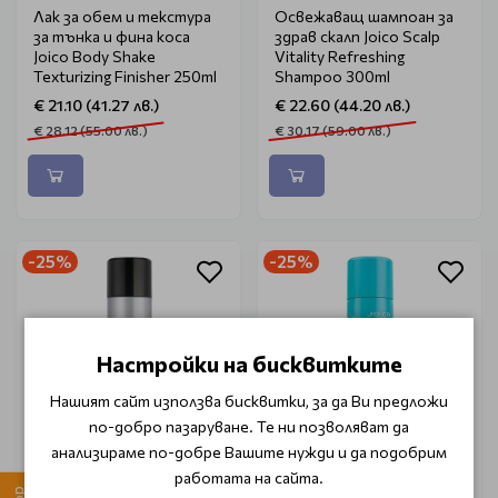
Лак за обем и текстура
Освежаващ шампоан за
за тънка и фина коса
здрав скалп Joico Scalp
Joico Body Shake
Vitality Refreshing
Texturizing Finisher 250ml
Shampoo 300ml
€ 21.10 (41.27 лв.)
€ 22.60 (44.20 лв.)
€ 28.12 (55.00 лв.)
€ 30.17 (59.00 лв.)
-25%
-25%
Настройки на бисквитките
Нашият сайт използва бисквитки, за да Ви предложи
по-добро пазаруване. Те ни позволяват да
анализираме по-добре Вашите нужди и да подобрим
работата на сайта.
Сух шампоан Joico
Текстуриращ спрей за