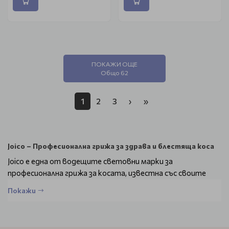
ПОКАЖИ ОЩЕ
Общо 62
1
2
3
›
»
Joico – Професионална грижа за здрава и блестяща коса
Joico е една от водещите световни марки за
професионална грижа за косата, известна със своите
високотехнологични формули и революционни методи за
Покажи
възстановяване на увредена коса. Основана в САЩ,
марката има над 40 години опит в разработването на
продукти, които възстановяват здравината, блясъка и