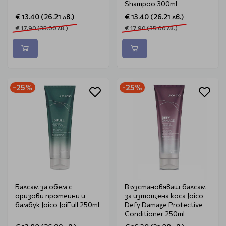
Shampoo 300ml
€ 13.40 (26.21 лв.)
€ 13.40 (26.21 лв.)
€ 17.90 (35.00 лв.)
€ 17.90 (35.00 лв.)
-25%
-25%
Балсам за обем с
Възстановяващ балсам
оризови протеини и
за изтощена коса Joico
бамбук Joico JoiFull 250ml
Defy Damage Protective
Conditioner 250ml