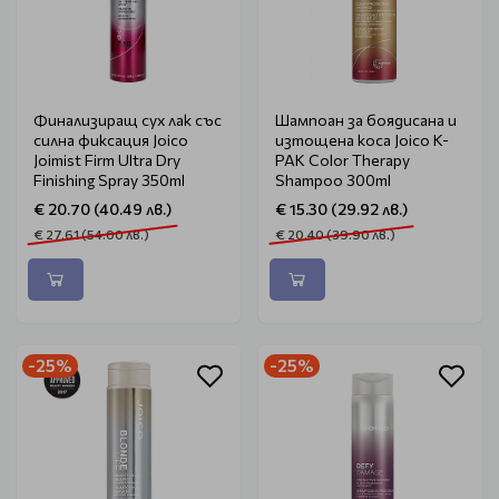
Финализиращ сух лак със
Шампоан за боядисана и
силна фиксация Joico
изтощена коса Joico K-
Joimist Firm Ultra Dry
PAK Color Therapy
Finishing Spray 350ml
Shampoo 300ml
€ 20.70 (40.49 лв.)
€ 15.30 (29.92 лв.)
€ 27.61 (54.00 лв.)
€ 20.40 (39.90 лв.)
-25%
-25%