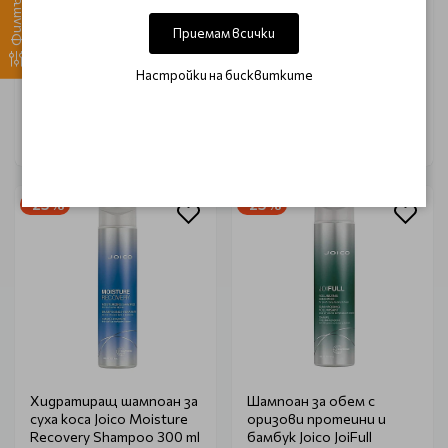
Филтър
Weekend Hair Dry
плажни къдрици Joico
Shampoo 255ml
Beach Shake Texturizing
Приемам всички
Finisher 250ml
€ 19.15 (37.45 лв.)
€ 21.10 (41.27 лв.)
Настройки на бисквитките
€ 25.51 (49.90 лв.)
€ 28.12 (55.00 лв.)
-25%
-25%
Хидратиращ шампоан за
Шампоан за обем с
суха коса Joico Moisture
оризови протеини и
Recovery Shampoo 300 ml
бамбук Joico JoiFull