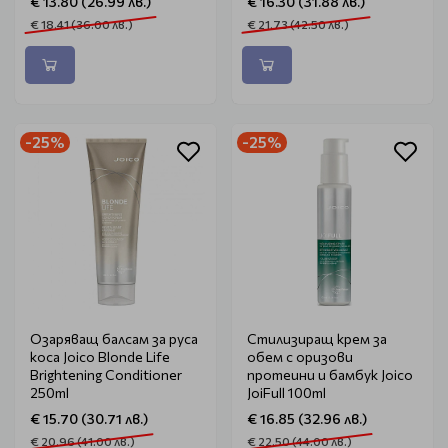
€ 13.80 (26.99 лв.)
€ 16.30 (31.88 лв.)
€ 18.41 (36.00 лв.)
€ 21.73 (42.50 лв.)
-25%
-25%
Озаряващ балсам за руса
Стилизиращ крем за
коса Joico Blonde Life
обем с оризови
Brightening Conditioner
протеини и бамбук Joico
250ml
JoiFull 100ml
€ 15.70 (30.71 лв.)
€ 16.85 (32.96 лв.)
€ 20.96 (41.00 лв.)
€ 22.50 (44.00 лв.)