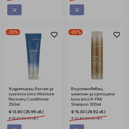
-25%
-25%
Хидратиращ балсам за
Възстановяващ
суха коса Joico Moisture
шампоан за изтощена
Recovery Conditioner
коса Joico K-PAK
250ml
Shampoo 300ml
€ 13.80 (26.99 лв.)
€ 15.30 (29.92 лв.)
€ 18.41 (36.00 лв.)
€ 20.40 (39.90 лв.)