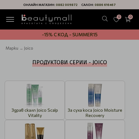
ОНЛАЙН МАГАЗИН:
0882 009872
САЛОН:
0886 616467
0
0
-15% С КОД - SUMMER15
Марки
Joico
ПРОДУКТОВИ СЕРИИ - JOICO
Здрав скалп Joico Scalp
За суха коса Joico Moisture
Vitality
Recovery