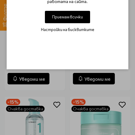
работата на сайта.
Филтър
Приемам всички
Настройки на бисквитките
Тонер за лице с
Успокояващ билков
ниацинамид Numbuzin
тонер Numbuzin No.1
No.3 Super Glowing
Pure-full Calming Herb
Essence Toner Mini 100ml
Toner 300ml
€ 9.95
€ 23.05
€ 11.71
€ 27.10
Уведоми ме
Уведоми ме
-15%
-15%
Очаква доставка
Очаква доставка