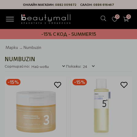
ОНЛАЙН МАГАЗИН:
0882 009872
САЛОН:
0886 616467
0
0
-15% С КОД - SUMMER15
Марки
Numbuzin
NUMBUZIN
Сортирай по:
Покажи:
-15%
-15%