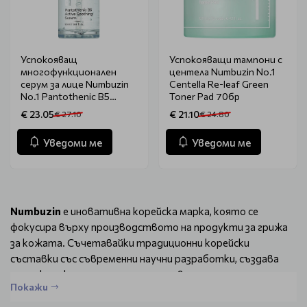
Успокояващ
Успокояващи тампони с
многофункционален
центела Numbuzin No.1
серум за лице Numbuzin
Centella Re-leaf Green
No.1 Pantothenic B5
Toner Pad 70бр
Active Soothing Serum
€ 23.05
€ 21.10
€ 27.10
€ 24.80
50ml
Уведоми ме
Уведоми ме
Numbuzin
е иновативна корейска марка, която се
фокусира върху производството на продукти за грижа
за кожата. Съчетавайки традиционни корейски
съставки със съвременни научни разработки, създава
продукти, които не само подхранват и хидратират
Покажи
кожата, но и я предпазват от вредните външни влияния.