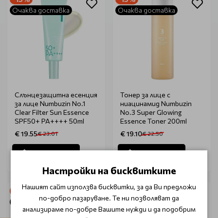
Очаква доставка
Очаква доставка
Слънцезащитна есенция
Тонер за лице с
за лице Numbuzin No.1
ниацинамид Numbuzin
Clear Filter Sun Essence
No.3 Super Glowing
SPF50+ PA++++ 50ml
Essence Toner 200ml
€ 19.55
€ 19.10
€ 23.01
€ 22.50
Уведоми ме
Уведоми ме
Настройки на бисквитките
Нашият сайт използва бисквитки, за да Ви предложи
-15%
-15%
по-добро пазаруване. Те ни позволяват да
Очаква доставка
Очаква доставка
анализираме по-добре Вашите нужди и да подобрим