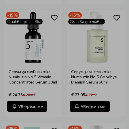
-15%
-15%
Очаква доставка
Очаква доставка
Серум за сияйна кожа
Серум за чиста кожа
Numbuzin No.5 Vitamin
Numbuzin No.5 Goodbye
Concentrated Serum 30ml
Blemish Serum 50ml
€ 24.35
€ 23.05
€ 28.63
€ 27.10
Уведоми ме
Уведоми ме
-15%
-15%