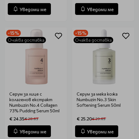
Уведоми ме
Уведоми ме
-15%
-15%
Очаква доставка
Очаква доставка
Серум за лице с
Серум за мека кожа
колагенов екстракт
Numbuzin No.3 Skin
Numbuzin No.4 Collagen
Softening Serum 50ml
73% Pudding Serum 50ml
€ 24.35
€ 25.20
€ 28.63
€ 29.65
Уведоми ме
Уведоми ме