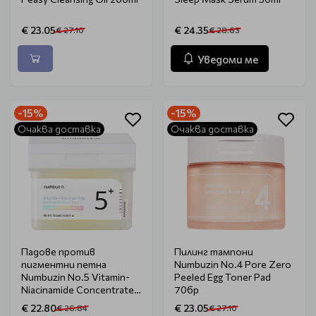
€ 23.05
€ 24.35
€ 27.10
€ 28.63
Уведоми ме
-15%
-15%
Очаква доставка
Очаква доставка
Падове против
Пилинг тампони
пигментни петна
Numbuzin No.4 Pore Zero
Numbuzin No.5 Vitamin-
Peeled Egg Toner Pad
Niacinamide Concentrated
70бр
Pad 180ml
€ 22.80
€ 23.05
€ 26.84
€ 27.10