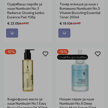
Озаряващи падове за
Тонер есенция за лице с
лице Numbuzin No.3
витамини Numbuzin No.5
Radiance Glowing Jumbo
Vitamin Boosting Essential
Essence Pad 70бр
Toner 200ml
€ 23.05
€ 19.10
€ 27.10
€ 22.45
-15%
-15%
Очаква доставка
Хидрофилно масло за
Нощен серум за лице
лице Numbuzin No.1 Easy
Numbuzin No.6 Deep
Peasy Cleansing Oil 200ml
Sleep Mask Serum 50ml