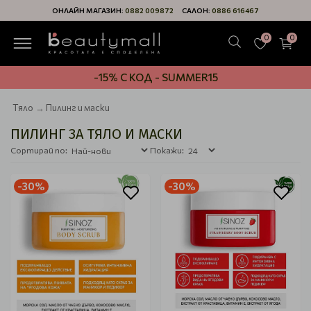
ОНЛАЙН МАГАЗИН:
0882 009872
САЛОН:
0886 616467
0
0
-15% С КОД - SUMMER15
Тяло
Пилинг и маски
ПИЛИНГ ЗА ТЯЛО И МАСКИ
Сортирай по:
Покажи:
-30%
-30%