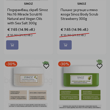
SINOZ
SINOZ
Подхранващ скраб Sinoz
Пилинг за ръце и тяло
No:16 Miracle Scrub16
ягода Sinoz Body Scrub
Natural and Vegan Oils
Strawberry 300g
with Sea Salt 300g
€ 7.65 (14.96 лв.)
€ 7.65 (14.96 лв.)
€ 10.90 (21.32 лв.)
€ 10.90 (21.32 лв.)
-30%
-30%