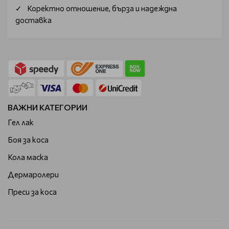
Коректно отношение, бърза и надеждна
Платената от вас сума ще ви бъде възстановена до 3
доставка
работни дни, след връщането на продуктите в нашия
офис.
ВАЖНИ КАТЕГОРИИ
Гел лак
Боя за коса
Кола маска
Дермаролери
Преси за коса