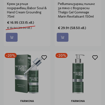
Крем за ръце
Ревитализиращ пилинг
подхранващ Babor Soul &
за тяло с водорасли
Hand Cream Grounding
Thalgo Gel Gommage
75ml
Marin Revitalisant 150ml
€ 16.95 (33.15 лв.)
€ 29.91 (58.50 лв.)
€ 19.94 (39.00 лв.)
-20%
-20%
FARMONA
FARMONA