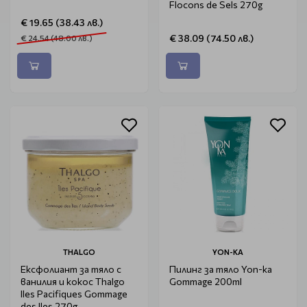
Flocons de Sels 270g
€ 19.65 (38.43 лв.)
€ 38.09 (74.50 лв.)
€ 24.54 (48.00 лв.)
THALGO
YON-KA
Ексфолиант за тяло с
Пилинг за тяло Yon-ka
ванилия и кокос Thalgo
Gommage 200ml
Iles Pacifiques Gommage
des Iles 270g