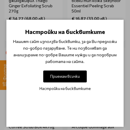
джинджифил Thalgo
всеки тип кожа Skeyndor
Ginger Exfoliating Scrub
Essentiel Peeling Scrab
270g
50ml
€ 34.77 (68.00 лв.)
€ 16.87 (33.00 лв.)
Настройки на бисквитките
Нашият сайт използва бисквитки, за да Ви предложи
по-добро пазаруване. Те ни позволяват да
-20%
анализираме по-добре Вашите нужди и да подобрим
работата на сайта.
Филтър
Приемам всички
Настройки на бисквитките
COCOSOLIS
THALGO
Скраб за лице и тяло с
Ексфолиант за тяло със
кафе Cocosolis Luxury
соли Thalgo Merveille
Coffee Scrub Box 4x70g
Arctique Gommage aux