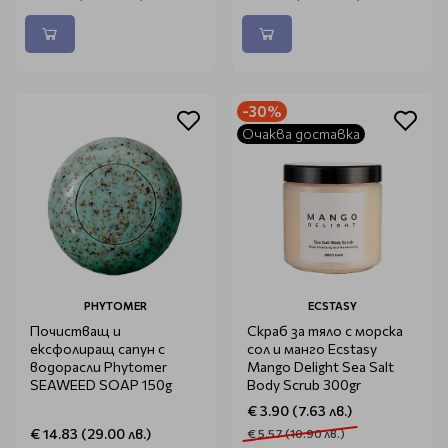
-30%
Очаква доставка
PHYTOMER
ECSTASY
Почистващ и
Скраб за тяло с морска
ексфолиращ сапун с
сол и манго Ecstasy
водорасли Phytomer
Mango Delight Sea Salt
SEAWEED SOAP 150g
Body Scrub 300gr
€ 3.90 (7.63 лв.)
€ 14.83 (29.00 лв.)
€ 5.57 (10.90 лв.)