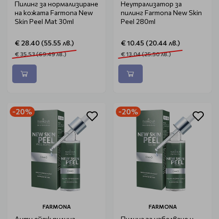
Пилинг за нормализиране
Неутрализатор за
на кожата Farmona New
пилинг Farmona New Skin
Skin Peel Mat 30ml
Peel 280ml
€ 28.40 (55.55 лв.)
€ 10.45 (20.44 лв.)
€ 35.53 (69.49 лв.)
€ 13.04 (25.50 лв.)
-20%
-20%
FARMONA
FARMONA
Анти ейдж пилинг
Пилинг за избелване и