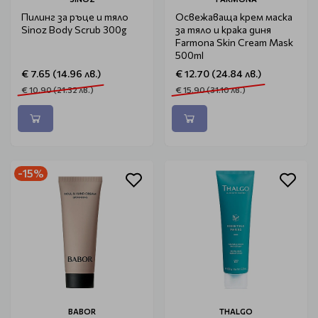
Пилинг за ръце и тяло
Освежаваща крем маска
Sinoz Body Scrub 300g
за тяло и крака диня
Farmona Skin Cream Mask
500ml
€ 7.65 (14.96 лв.)
€ 12.70 (24.84 лв.)
€ 10.90 (21.32 лв.)
€ 15.90 (31.10 лв.)
-15%
BABOR
THALGO