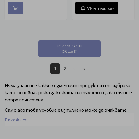
Уведоми ме
ПОКАЖИ ОЩЕ
Общо 31
1
2
›
»
Няма значение какви козметични продукти сте избрали
като основна грижа за кожата на тялото си, ако тя не е
добре почистена.
Само ако това условие е изпълнено може да очаквате
всички ценни съставки и активни вещества от
Покажи
качествената ви козметика да проникнат и да изпълнят
задачата си.