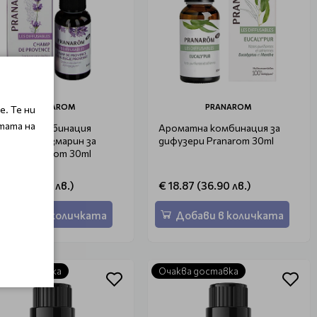
PRANAROM
PRANAROM
. Те ни
тата на
матна комбинация
Ароматна комбинация за
андула и розмарин за
дифузери Pranarom 30ml
узер Pranarom 30ml
8.87 (36.90 лв.)
€ 18.87 (36.90 лв.)
Добави в количката
Добави в количката
ква доставка
Очаква доставка