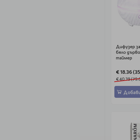
Дифузер за
бяло дърво
таймер
€ 18.36 (35
€ 40.39 (79.
Добави