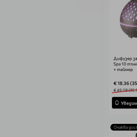
Дифузер за
Spa 10 тъм
+ таймер
€ 18.36 (35
€ 49.08 (95.
Уведом
Очаква дос