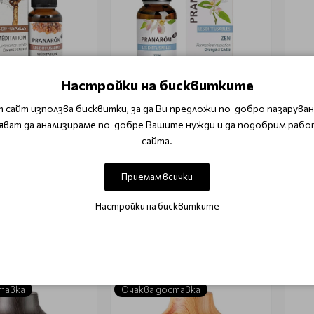
Настройки на бисквитките
RANAROM
PRANAROM
 сайт използва бисквитки, за да Ви предложи по-добро пазаруване
яват да анализираме по-добре Вашите нужди и да подобрим рабо
а комбинация за
Релаксираща комбинация за
Аро
anarom Meditation
дифузер Pranarom 30ml
лав
сайта.
диф
Приемам всички
.90 лв.)
€ 18.87 (36.90 лв.)
€ 1
Настройки на бисквитките
 в количката
Добави в количката
Оча
-63%
тавка
Очаква доставка