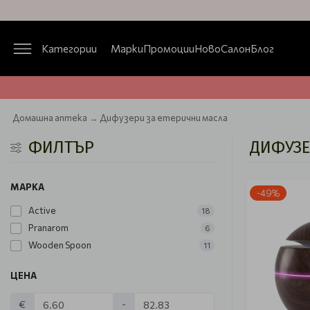
Категории
Марки
Промоции
Ново
Салон
Блог
Домашна аптека
Дифузери за етерични масла
ФИЛТЪР
ДИФУЗЕ
МАРКА
-49%
Active
18
Pranarom
6
Wooden Spoon
11
ЦЕНА
€
-