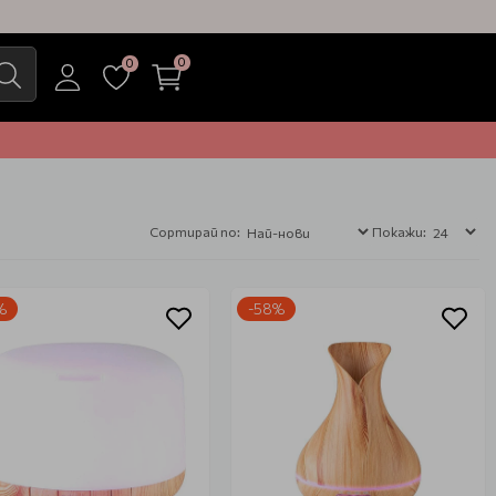
0
0
Сортирай по:
Покажи:
%
-58%