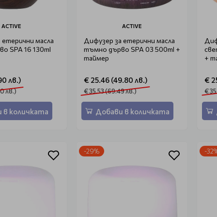
ACTIVE
ACTIVE
 етерични масла
Дифузер за етерични масла
Диф
о SPA 16 130ml
тъмно дърво SPA 03 500ml +
све
таймер
+ т
90 лв.)
€ 25.46 (49.80 лв.)
€ 2
0 лв.)
€ 35.53 (69.49 лв.)
€ 35
 в количката
Добави в количката
-29%
-32