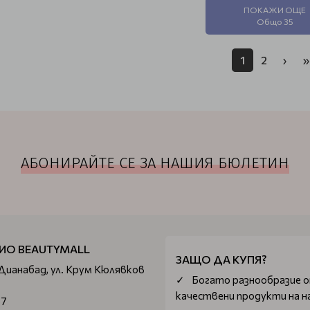
ПОКАЖИ ОЩЕ
Общо 35
1
2
›
»
АБОНИРАЙТЕ СЕ ЗА НАШИЯ БЮЛЕТИН
ИО BEAUTYMALL
ЗАЩО ДА КУПЯ?
 Дианабад, ул. Крум Кюлявков
Богатo разнообразие 
качествени продукти на н
67