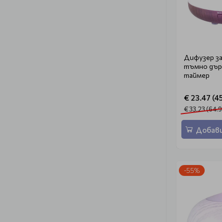
Дифузер за
тъмно дърв
таймер
€ 23.47 (45
€ 33.23 (64.9
Добави
-55%