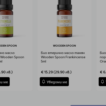
DEN SPOON
WOODEN SPOON
чно масло
Био етерично масло тамян
Био
 Wooden Spoon
Wooden Spoon Frankincense
пор
ml
5ml
Ora
.90 лв.)
€ 15.29 (29.90 лв.)
€ 6
и ме
Уведоми ме