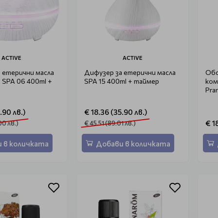
ACTIVE
ACTIVE
 етерични масла
Дифузер за етерични масла
Обо
 SPA 06 400ml +
SPA 15 400ml + таймер
ком
Pra
.90 лв.)
€ 18.36 (35.90 лв.)
€ 1
00 лв.)
€ 45.51 (89.01 лв.)
 в количката
Добави в количката