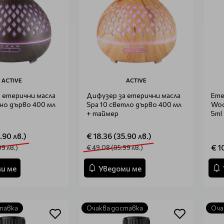
ACTIVE
ACTIVE
 етерични масла
Дифузер за етерични масла
Ете
но дърво 400 мл
Spa 10 светло дърво 400 мл
Woo
+ таймер
5ml
.90 лв.)
€ 18.36 (35.90 лв.)
€ 1
99 лв.)
€ 49.08 (95.99 лв.)
и ме
Уведоми ме
тавка
Очаква доставка
Оча