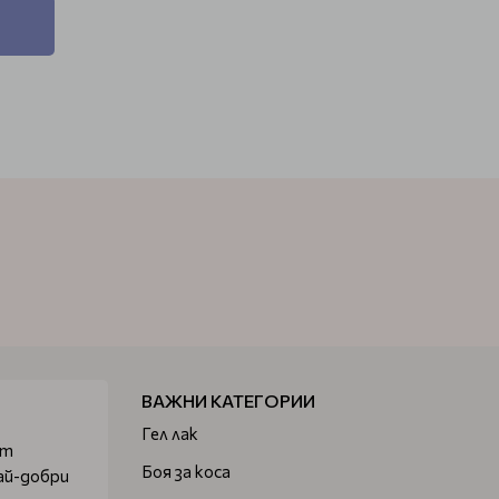
ВАЖНИ КАТЕГОРИИ
Гел лак
от
Боя за коса
ай-добри