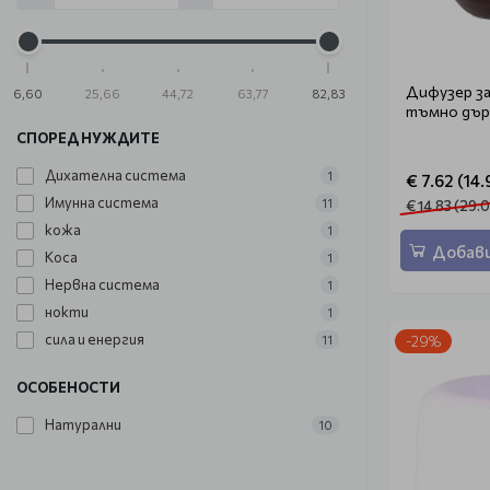
Дифузер за
6,60
25,66
44,72
63,77
82,83
тъмно дърв
СПОРЕД НУЖДИТЕ
Дихателна система
1
€ 7.62 (14.
Имунна система
11
€ 14.83 (29.0
кожа
1
Добави
Коса
1
Нервна система
1
нокти
1
сила и енергия
-29%
11
ОСОБЕНОСТИ
Натурални
10