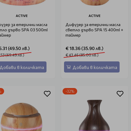
ACTIVE
ACTIVE
узер за етерични масла
Дифузер за етерични масла
тло дърво SPA 03 500ml
светло дърво SPA 15 400ml +
аймер
таймер
5.31 (49.50 лв.)
€ 18.36 (35.90 лв.)
.53 (69.49 лв.)
€ 43.46 (85.00 лв.)
Добави в количката
Добави в количката
%
-32%