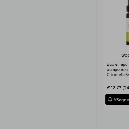
WOO
Био етери
цитронела
Citronella 5
€ 12.73 (24
Уведом