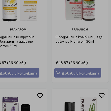
PRANAROM
PRANAROM
дряваща цитрусова
Ободряваща комбинация за
бинация за дифузер
дифузер Pranarom 30ml
narom 30ml
8.87 (36.90 лв.)
€ 18.87 (36.90 лв.)
Добави в количката
Добави в количката