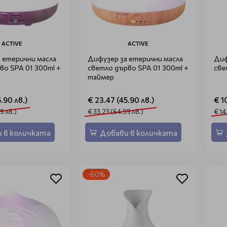
ACTIVE
ACTIVE
 етерични масла
Дифузер за етерични масла
Диф
о SPA 01 300ml +
светло дърво SPA 01 300ml +
све
таймер
.90 лв.)
€ 23.47 (45.90 лв.)
€ 1
9 лв.)
€ 33.23 (64.99 лв.)
€ 14
 в количката
Добави в количката
-60%