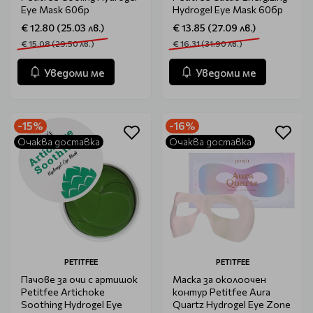
Eye Mask 60бр
Hydrogel Eye Mask 60бр
€ 12.80 (25.03 лв.)
€ 13.85 (27.09 лв.)
€ 15.08 (29.50 лв.)
€ 16.31 (31.90 лв.)
Уведоми ме
Уведоми ме
-15%
-16%
Очаква доставка
Очаква доставка
PETITFEE
PETITFEE
Пачове за очи с артишок
Маска за околоочен
Petitfee Artichoke
контур Petitfee Aura
Soothing Hydrogel Eye
Quartz Hydrogel Eye Zone