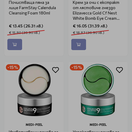
Почистваща пяна за
Крем за очи с екстракт
лице FarmStay Calendula
от лястовиче гнездо
Cleansing Foam 180ml
Elizavecca Gold Cf Nest
White Bomb Eye Cream
30ml
€ 13.45 (26.31 лв.)
€ 16.05 (31.39 лв.)
€ 15.80 (30.90 лв.)
€ 18.87 (36.90 лв.)
-15%
-15%
MEDI-PEEL
MEDI-PEEL
Изсветляващи пачове за
Успокояващи пачове за