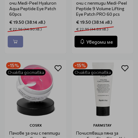
очи Medi-Peel Hyaluron
очи с пептиди Medi-Peel
Aqua Peptide Eye Patch
Peptide 9 Volume Lifting
60pcs
Eye Patch PRO 60 pcs
€ 19.50 (38.14 лв.)
€ 19.50 (38.14 лв.)
€ 22.96 (44.90 лв.)
€ 22.95 (44.89 лв.)
Уведоми ме
-15%
-15%
Очаква доставка
Очаква доставка
COSRX
FARMSTAY
Пачове за очи с пептиди
Почистваща пяна за