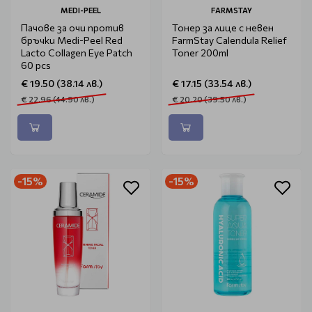
MEDI-PEEL
FARMSTAY
Пачове за очи против
Тонер за лице с невен
бръчки Medi-Peel Red
FarmStay Calendula Relief
Lacto Collagen Eye Patch
Toner 200ml
60 pcs
€ 19.50 (38.14 лв.)
€ 17.15 (33.54 лв.)
€ 22.96 (44.90 лв.)
€ 20.20 (39.50 лв.)
-15%
-15%