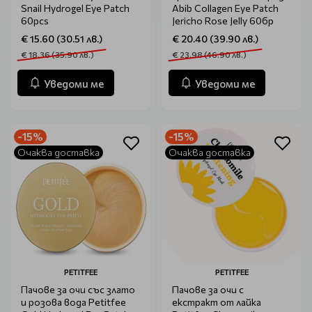
Snail Hydrogel Eye Patch
Abib Collagen Eye Patch
60pcs
Jericho Rose Jelly 60бр
€ 15.60 (30.51 лв.)
€ 20.40 (39.90 лв.)
€ 18.36 (35.90 лв.)
€ 23.98 (46.90 лв.)
Уведоми ме
Уведоми ме
-15%
-15%
Очаква доставка
Очаква доставка
PETITFEE
PETITFEE
Пачове за очи със злато
Пачове за очи с
и розова вода Petitfee
екстракт от лайка