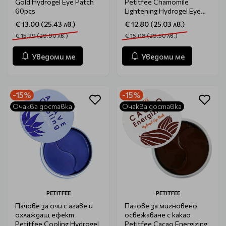
Gold Hydrogel Eye Patch
Petitfеe Chamomile
60pcs
Lightening Hydrogel Eye
Mask 60бр
€ 13.00 (25.43 лв.)
€ 12.80 (25.03 лв.)
€ 15.29 (29.90 лв.)
€ 15.08 (29.50 лв.)
Уведоми ме
Уведоми ме
-15%
-15%
Очаква доставка
Очаква доставка
PETITFEE
PETITFEE
Пачове за очи с агаве и
Пачове за мигновено
охлаждащ ефект
освежаване с какао
Petitfеe Cooling Hydrogel
Petitfee Cacao Energizing