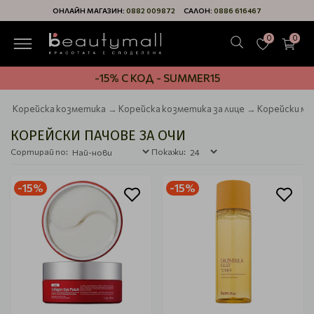
ОНЛАЙН МАГАЗИН:
0882 009872
САЛОН:
0886 616467
0
0
-15% С КОД - SUMMER15
Корейска козметика
Корейска козметика за лице
Корейски мас
КОРЕЙСКИ ПАЧОВЕ ЗА ОЧИ
Сортирай по:
Покажи:
-15%
-15%