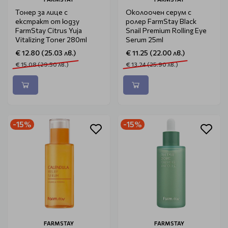
Тонер за лице с
Околоочен серум с
екстракт от юдзу
ролер FarmStay Black
FarmStay Citrus Yuja
Snail Premium Rolling Eye
Vitalizing Toner 280ml
Serum 25ml
€ 12.80 (25.03 лв.)
€ 11.25 (22.00 лв.)
€ 15.08 (29.50 лв.)
€ 13.24 (25.90 лв.)
-15%
-15%
FARMSTAY
FARMSTAY