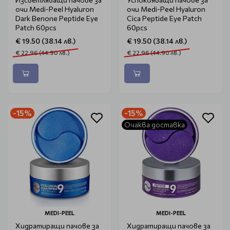
очи Medi-Peel Hyaluron
очи Medi-Peel Hyaluron
Dark Benone Peptide Eye
Cica Peptide Eye Patch
Patch 60pcs
60pcs
€ 19.50 (38.14 лв.)
€ 19.50 (38.14 лв.)
€ 22.96 (44.90 лв.)
€ 22.96 (44.90 лв.)
-15%
-15%
Очаква доставка
MEDI-PEEL
MEDI-PEEL
Хидратиращи пачове за
Хидратиращи пачове за