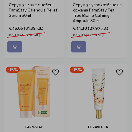
Серум за лице с невен
Серум за успокояване на
FarmStay Calendula Relief
кожата FarmStay Tea
Serum 50ml
Tree Biome Calming
Ampoule 50ml
€ 16.05 (31.39 лв.)
€ 14.30 (27.97 лв.)
€ 18.87 (36.90 лв.)
€ 16.82 (32.90 лв.)
-15%
-15%
FARMSTAY
ELIZAVECCA