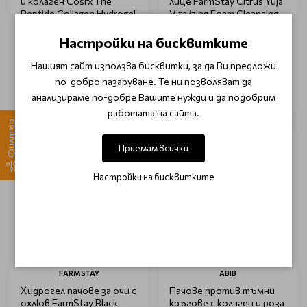
и колаген Cosrx The
лице FarmStay Citrus Yuja
Peptide Collagen Hydrogel
Vitalizing Foam Cleansing
Eye Patch 60бр
100 ml
Настройки на бисквитките
€ 18.60 (36.38 лв.)
€ 3.85 (7.53 лв.)
€ 21.90 (42.83 лв.)
€ 4.55 (8.90 лв.)
Нашият сайт използва бисквитки, за да Ви предложи
по-добро пазаруване. Те ни позволяват да
Уведоми ме
Уведоми ме
анализираме по-добре Вашите нужди и да подобрим
работата на сайта.
Филтър
-15%
-15%
Приемам всички
Очаква доставка
Очаква доставка
Настройки на бисквитките
FARMSTAY
ABIB
Хидрогел пачове за очи с
Пачове против тъмни
охлюв FarmStay Black
кръгове с колаген и роза