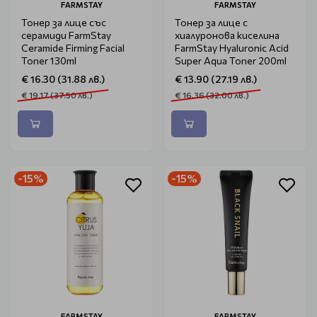
FARMSTAY
FARMSTAY
Тонер за лице със
Тонер за лице с
серамиди FarmStay
хиалуронова киселина
Ceramide Firming Facial
FarmStay Hyaluronic Acid
Toner 130ml
Super Aqua Toner 200ml
€ 16.30 (31.88 лв.)
€ 13.90 (27.19 лв.)
€ 19.17 (37.50 лв.)
€ 16.36 (32.00 лв.)
-15%
-15%
FARMSTAY
FARMSTAY