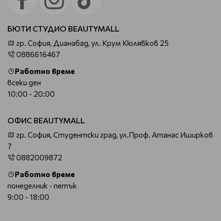
БЮТИ СТУДИО BEAUTYMALL
гр. София, Дианабад, ул. Крум Кюлявков 25
0886616467
Работно време
всеки ден
10:00 - 20:00
ОФИС BEAUTYMALL
гр. София, Студентски град, ул.Проф. Атанас Иширков
7
0882009872
Работно време
понеделник - петък
9:00 - 18:00