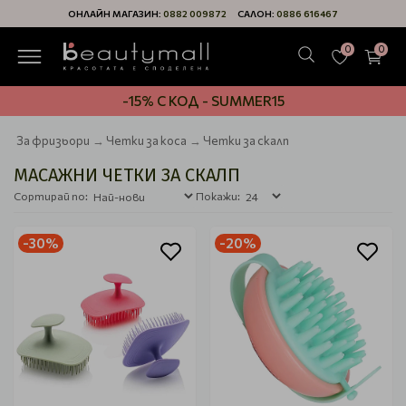
ОНЛАЙН МАГАЗИН:
0882 009872
САЛОН:
0886 616467
0
0
-15% С КОД - SUMMER15
За фризьори
Четки за коса
Четки за скалп
МАСАЖНИ ЧЕТКИ ЗА СКАЛП
Сортирай по:
Покажи:
-30%
-20%