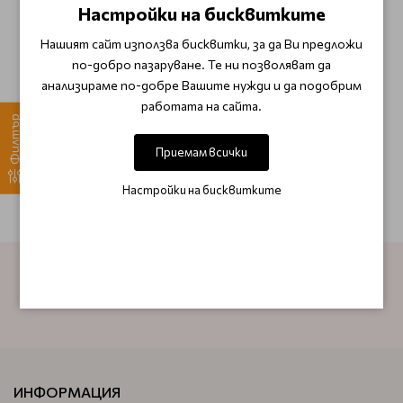
Настройки на бисквитките
Премиум масажна четка
за шампоан черна
Нашият сайт използва бисквитки, за да Ви предложи
по-добро пазаруване. Те ни позволяват да
анализираме по-добре Вашите нужди и да подобрим
€ 6.90 (13.50 лв.)
работата на сайта.
€ 8.64 (16.90 лв.)
Филтър
Приемам всички
Настройки на бисквитките
АБОНИРАЙТЕ СЕ ЗА НАШИЯ БЮЛЕТИН
ИНФОРМАЦИЯ