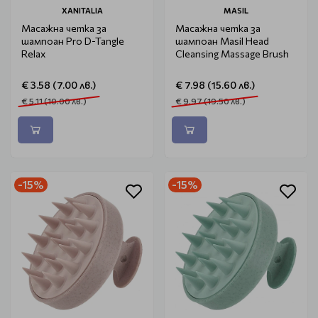
XANITALIA
MASIL
Масажна четка за
Масажна четка за
шампоан Pro D-Tangle
шампоан Masil Head
Relax
Cleansing Massage Brush
€ 3.58 (7.00 лв.)
€ 7.98 (15.60 лв.)
€ 5.11 (10.00 лв.)
€ 9.97 (19.50 лв.)
-15%
-15%