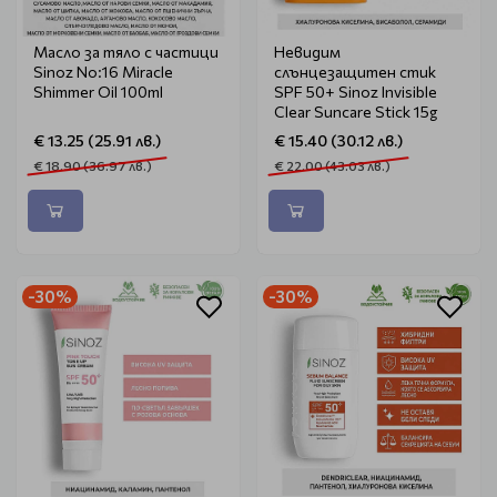
Масло за тяло с частици
Невидим
Sinoz No:16 Miracle
слънцезащитен стик
Shimmer Oil 100ml
SPF 50+ Sinoz Invisible
Clear Suncare Stick 15g
€ 13.25 (25.91 лв.)
€ 15.40 (30.12 лв.)
€ 18.90 (36.97 лв.)
€ 22.00 (43.03 лв.)
-30%
-30%