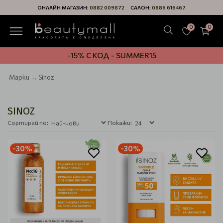
ОНЛАЙН МАГАЗИН:
0882 009872
САЛОН:
0886 616467
0
0
-15% С КОД - SUMMER15
Марки
Sinoz
SINOZ
Сортирай по:
Покажи:
-30%
-30%