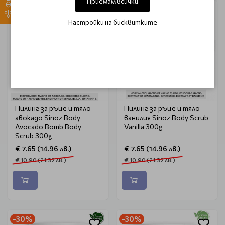
Приемам всички
-30%
-30%
Настройки на бисквитките
Пилинг за ръце и тяло
Пилинг за ръце и тяло
авокадо Sinoz Body
ванилия Sinoz Body Scrub
Avocado Bomb Body
Vanilla 300g
Scrub 300g
€ 7.65 (14.96 лв.)
€ 7.65 (14.96 лв.)
€ 10.90 (21.32 лв.)
€ 10.90 (21.32 лв.)
-30%
-30%