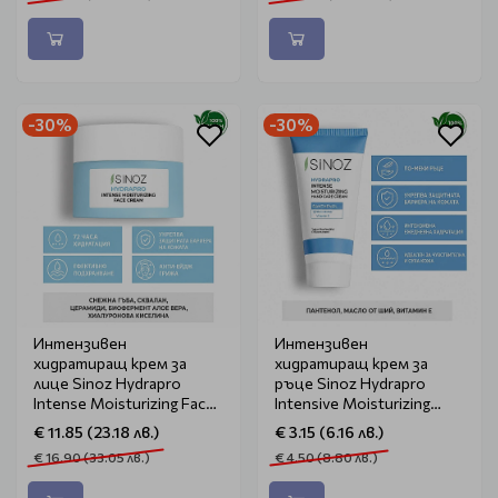
-30%
-30%
Интензивен
Интензивен
хидратиращ крем за
хидратиращ крем за
лице Sinoz Hydrapro
ръце Sinoz Hydrapro
Intense Moisturizing Face
Intensive Moisturizing
Cream 50ml
Hand Cream 50ml
€ 11.85 (23.18 лв.)
€ 3.15 (6.16 лв.)
€ 16.90 (33.05 лв.)
€ 4.50 (8.80 лв.)