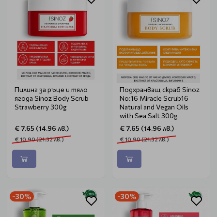
Пилинг за ръце и тяло
Подхранващ скраб Sinoz
ягода Sinoz Body Scrub
No:16 Miracle Scrub16
Strawberry 300g
Natural and Vegan Oils
with Sea Salt 300g
€ 7.65 (14.96 лв.)
€ 7.65 (14.96 лв.)
€ 10.90 (21.32 лв.)
€ 10.90 (21.32 лв.)
-30%
-30%