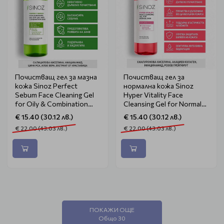
Почистващ гел за мазна
Почистващ гел за
кожа Sinoz Perfect
нормална кожа Sinoz
Sebum Face Cleaning Gel
Hyper Vitality Face
for Oily & Combination
Cleansing Gel for Normal
Skin 400ml
Skin 400ml
€ 15.40 (30.12 лв.)
€ 15.40 (30.12 лв.)
€ 22.00 (43.03 лв.)
€ 22.00 (43.03 лв.)
ПОКАЖИ ОЩЕ
Общо 30