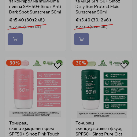
за контрол на тъмните
за лице SPF 50+ Sinoz
петна SPF 50+ Sinoz Anti
Daily Sun Protect Fluid
Dark Spot Sunscreen 50ml
Sunscreen 50ml
€ 15.40 (30.12 лв.)
€ 15.40 (30.12 лв.)
€ 22.00 (43.03 лв.)
€ 22.00 (43.03 лв.)
-30%
-30%
Тониращ
Тониращ
слънцезащитен крем
слънцезащитен флуид
SPF50+ Sinoz Pink Touch
SPF50+ Sinoz Pure Cica