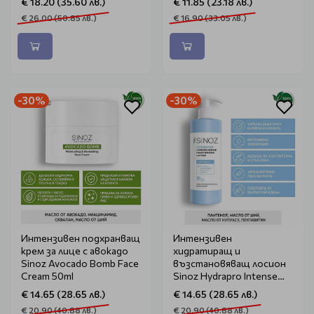
€ 18.20 (35.60 лв.)
€ 11.85 (23.18 лв.)
€ 26.00 (50.85 лв.)
€ 16.90 (33.05 лв.)
-30%
-30%
Интензивен подхранващ
Интензивен
крем за лице с авокадо
хидратиращ и
Sinoz Avocado Bomb Face
възстановяващ лосион
Cream 50ml
Sinoz Hydrapro Intense
Repair Moisturizing Lotion
€ 14.65 (28.65 лв.)
€ 14.65 (28.65 лв.)
400ml
€ 20.90 (40.88 лв.)
€ 20.90 (40.88 лв.)