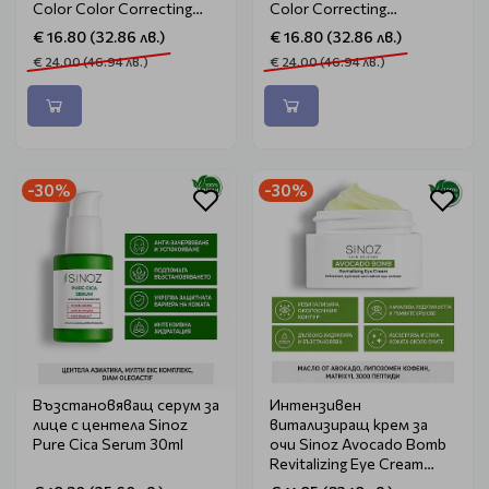
Color Color Correcting
Color Correcting
Treatment 50ml
Treatment 50ml
€ 16.80 (32.86 лв.)
€ 16.80 (32.86 лв.)
€ 24.00 (46.94 лв.)
€ 24.00 (46.94 лв.)
-30%
-30%
Възстановяващ серум за
Интензивен
лице с центела Sinoz
витализиращ крем за
Pure Cica Serum 30ml
очи Sinoz Avocado Bomb
Revitalizing Eye Cream
15ml