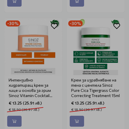
-30%
-30%
Интензивно
Крем за изравняване на
хидратиращ крем за
тена с центела Sinoz
лице и основа за грим
Pure Cica Tigergrass Color
Sinoz Vitamin Cocktail
Correcting Treatment 15ml
Infused Cream Primer 50ml
€ 13.25 (25.91 лв.)
€ 13.25 (25.91 лв.)
€ 18.90 (36.97 лв.)
€ 18.90 (36.97 лв.)