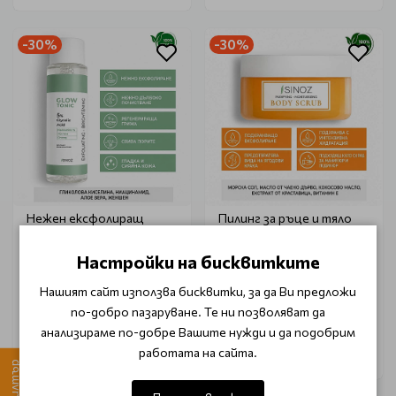
-30%
-30%
Нежен ексфолиращ
Пилинг за ръце и тяло
тоник 5% гликолова
Sinoz Body Scrub 300g
киселина Sinoz Glow
Настройки на бисквитките
Tonic 200ml
€ 9.75 (19.07 лв.)
€ 7.65 (14.96 лв.)
Нашият сайт използва бисквитки, за да Ви предложи
€ 13.90 (27.19 лв.)
€ 10.90 (21.32 лв.)
по-добро пазаруване. Те ни позволяват да
анализираме по-добре Вашите нужди и да подобрим
работата на сайта.
Филтър