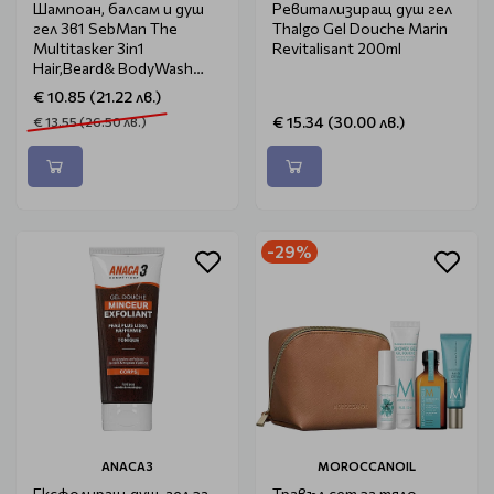
Шампоан, балсам и душ
Ревитализиращ душ гел
гел 3в1 SebMan The
Thalgo Gel Douche Marin
Multitasker 3in1
Revitalisant 200ml
Hair,Beard& BodyWash
250ml
€ 10.85 (21.22 лв.)
€ 15.34 (30.00 лв.)
€ 13.55 (26.50 лв.)
-29%
ANACA3
MOROCCANOIL
Ексфолиращ душ-гел за
Травъл сет за тяло