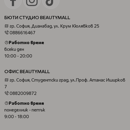
БЮТИ СТУДИО BEAUTYMALL
гр. София, Дианабад, ул. Крум Кюлявков 25
0886616467
Работно време
всеки ден
10:00 - 20:00
ОФИС BEAUTYMALL
гр. София, Студентски град, ул.Проф. Атанас Иширков
7
0882009872
Работно време
понеделник - петък
9:00 - 18:00