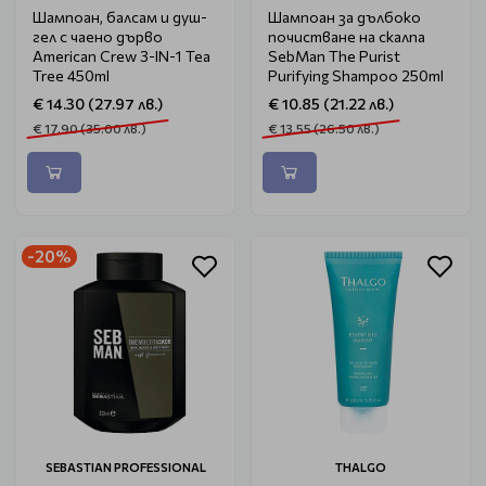
Шампоан, балсам и душ-
Шампоан за дълбоко
гел с чаено дърво
почистване на скалпa
American Crew 3-IN-1 Tea
SebMan The Purist
Tree 450ml
Purifying Shampoo 250ml
€ 14.30 (27.97 лв.)
€ 10.85 (21.22 лв.)
€ 17.90 (35.00 лв.)
€ 13.55 (26.50 лв.)
-20%
SEBASTIAN PROFESSIONAL
THALGO