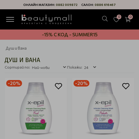
ОНЛАЙН МАГАЗИН:
0882 009872
САЛОН:
0886 616467
0
0
-15% С КОД - SUMMER15
Душ и вана
ДУШ И ВАНА
Сортирай по:
Покажи:
-20%
-20%