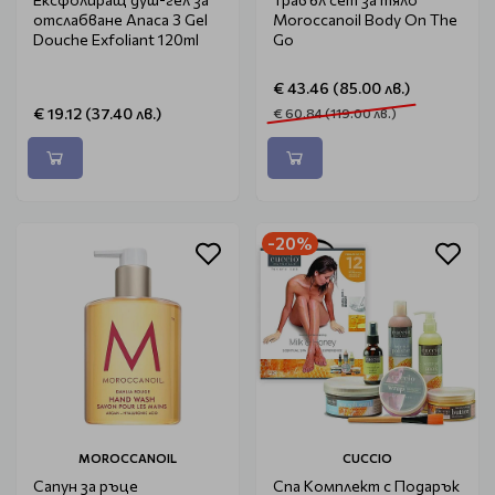
отслабване Anaca 3 Gel
Moroccanoil Body On The
Douche Exfoliant 120ml
Go
€ 43.46 (85.00 лв.)
€ 19.12 (37.40 лв.)
€ 60.84 (119.00 лв.)
-20%
MOROCCANOIL
CUCCIO
Сапун за ръце
Спа Комплект с Подарък