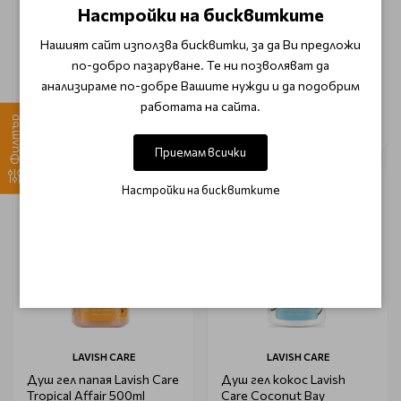
Cuccio Pomegranate and
Care Midnight Bloosom
Настройки на бисквитките
Fig
500ml
Нашият сайт използва бисквитки, за да Ви предложи
€ 33.75 (66.00 лв.)
по-добро пазаруване. Те ни позволяват да
€ 6.03 (11.80 лв.)
€ 42.18 (82.50 лв.)
анализираме по-добре Вашите нужди и да подобрим
работата на сайта.
Филтър
Приемам всички
Настройки на бисквитките
LAVISH CARE
LAVISH CARE
Душ гел папая Lavish Care
Душ гел кокос Lavish
Tropical Affair 500ml
Care Coconut Bay