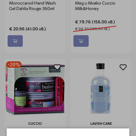
Moroccanoil Hand Wash
Мед и Мляко Cuccio
Gel Dahlia Rouge 360ml
Milk&Honey
€ 79.76 (156.00 лв.)
€ 20.96 (41.00 лв.)
€ 99.70 (195.00 лв.)
-20%
CUCCIO
LAVISH CARE
Комплект нар и смокиня
Душ гел Жасмин Lavish