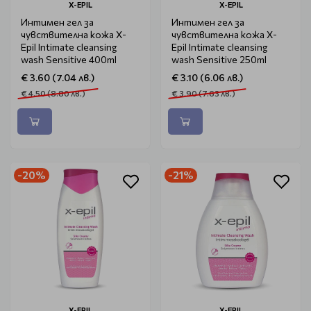
X-EPIL
X-EPIL
Интимен гел за
Интимен гел за
чувствителна кожа X-
чувствителна кожа X-
Epil Intimate cleansing
Epil Intimate cleansing
wash Sensitive 400ml
wash Sensitive 250ml
€ 3.60 (7.04 лв.)
€ 3.10 (6.06 лв.)
€ 4.50 (8.80 лв.)
€ 3.90 (7.63 лв.)
-20%
-21%
X-EPIL
X-EPIL