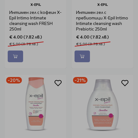
X-EPIL
X-EPIL
Интимен гел с кофеин X-
Интимен гел с
Epil Intimo Intimate
пребиотици X-Epil Intimo
cleansing wash FRESH
Intimate cleansing wash
250ml
Prebiotic 250ml
€ 4.00 (7.82 лв.)
€ 4.00 (7.82 лв.)
€ 5.00 (9.78 лв.)
€ 5.00 (9.78 лв.)
-20%
-21%