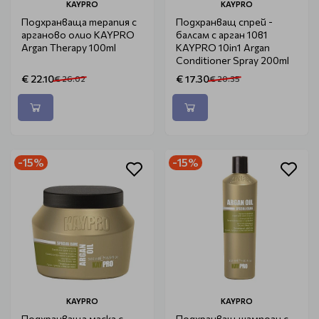
KAYPRO
KAYPRO
Подхранваща терапия с
Подхранващ спрей -
арганово олио KAYPRO
балсам с арган 10в1
Argan Therapy 100ml
KAYPRO 10in1 Argan
Conditioner Spray 200ml
€ 22.10
€ 17.30
€ 26.02
€ 20.35
-15%
-15%
KAYPRO
KAYPRO
Подхранваща маска с
Подхранващ шампоан с