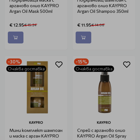
арганово олио KAYPRO
арганово олио KAYPRO
Argan Oil Mask 500ml
Argan Oil Shampoo 350ml
€ 12.95
€ 11.95
€ 15.24
€ 14.06
-30%
-15%
Очаква доставка
Очаква доставка
KAYPRO
KAYPRO
Мини комплект шампоан
Спрей с арганово олио
и маска с арган KAYPRO
KAYPRO Argan Oil Spray