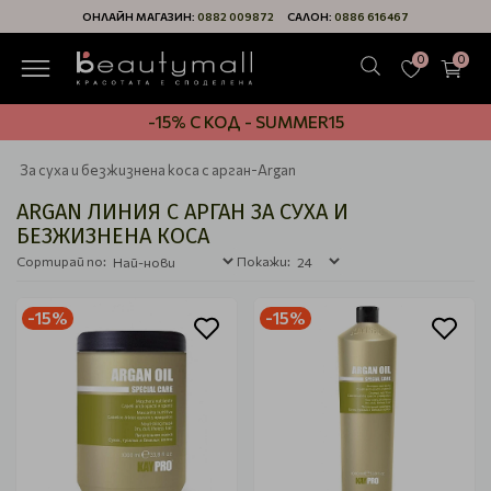
ОНЛАЙН МАГАЗИН:
0882 009872
САЛОН:
0886 616467
0
0
-15% С КОД - SUMMER15
За суха и безжизнена коса с арган-Argan
ARGAN ЛИНИЯ С АРГАН ЗА СУХА И
БЕЗЖИЗНЕНА КОСА
Сортирай по:
Покажи:
-15%
-15%