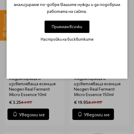
анализираме по-добре Вашите нужди и да подобрим
работата на сайта.
-15%
-50%
Филтър
Очаква доставка
Очаква доставка
Приемам всички
Настройки на бисквитките
NEOGEN
NEOGEN
Хидратираща и
Хидратираща и
изсветляваща есенция
изсветляваща есенция
Neogen Real Ferment
Neogen Real Ferment
Micro Essence 10ml
Micro Essence 150ml
€ 3.25
€ 19.95
€ 3.83
€ 39.88
Уведоми ме
Уведоми ме