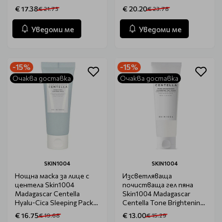
100ml
€ 17.38
€ 20.20
€ 21.73
€ 23.78
Уведоми ме
Уведоми ме
-15%
-15%
Очаква доставка
Очаква доставка
SKIN1004
SKIN1004
Нощна маска за лице с
Изсветляваща
центела Skin1004
почистваща гел пяна
Madagascar Centella
Skin1004 Madagascar
Hyalu-Cica Sleeping Pack
Centella Tone Brightening
100ml
Cleansing Gel Foam 125ml
€ 16.75
€ 13.00
€ 19.68
€ 15.29