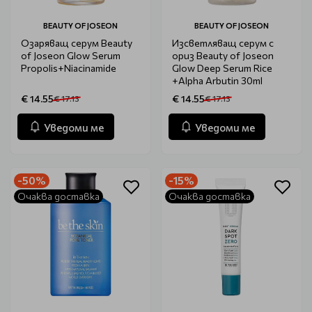
BEAUTY OF JOSEON
BEAUTY OF JOSEON
Озаряващ серум Beauty
Изсветляващ серум с
of Joseon Glow Serum
ориз Beauty of Joseon
Propolis+Niacinamide
Glow Deep Serum Rice
+Alpha Arbutin 30ml
€ 14.55
€ 14.55
€ 17.13
€ 17.13
Уведоми ме
Уведоми ме
-50%
-15%
Очаква доставка
Очаква доставка