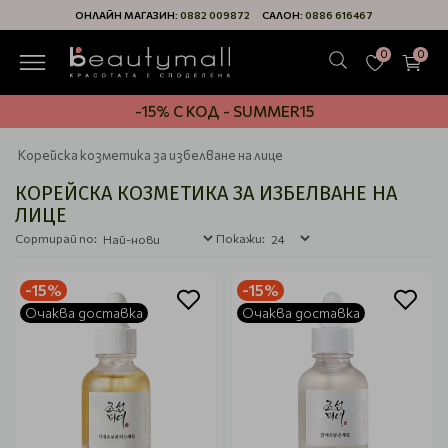
ОНЛАЙН МАГАЗИН:
0882 009872
САЛОН:
0886 616467
0
0
-15% С КОД - SUMMER15
Корейска козметика за избелване на лице
КОРЕЙСКА КОЗМЕТИКА ЗА ИЗБЕЛВАНЕ НА
ЛИЦЕ
Сортирай по:
Покажи:
-15%
-15%
Очаква доставка
Очаква доставка