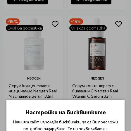
-15%
-15%
Очаква доставка
Очаква доставка
NEOGEN
NEOGEN
Серум концентрат с
Серум концентрат с
ниацинамид Neogen Real
витамин C Neogen Real
Niacinamide Serum 32ml
Vitamin C Serum 32ml
€ 38.05
€ 18.65
€ 44.74
€ 21.93
Настройки на бисквитките
Уведоми ме
Уведоми ме
Нашият сайт използва бисквитки, за да Ви предложи
по-добро пазаруване. Те ни позволяват да