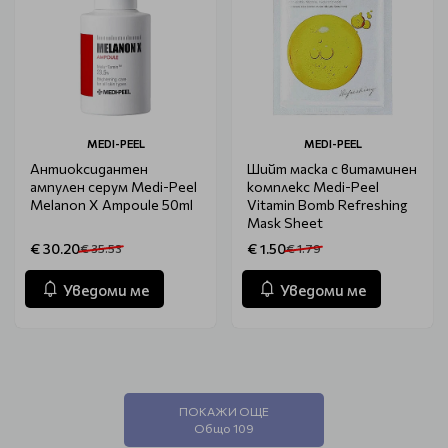
MEDI-PEEL
MEDI-PEEL
Антиоксидантен
Шийт маска с витаминен
ампулен серум Medi-Peel
комплекс Medi-Peel
Melanon X Ampoule 50ml
Vitamin Bomb Refreshing
Mask Sheet
€ 30.20
€ 1.50
€ 35.53
€ 1.79
Уведоми ме
Уведоми ме
ПОКАЖИ ОЩЕ
Общо 109