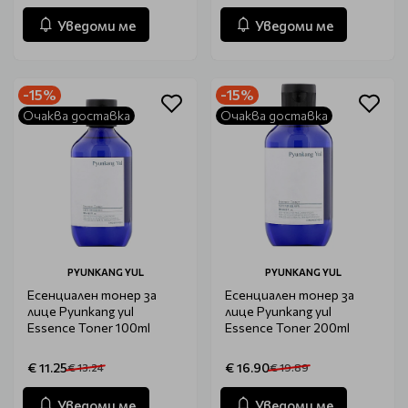
Уведоми ме
Уведоми ме
-15%
-15%
Очаква доставка
Очаква доставка
PYUNKANG YUL
PYUNKANG YUL
Есенциален тонер за
Есенциален тонер за
лице Pyunkang yul
лице Pyunkang yul
Essence Toner 100ml
Essence Toner 200ml
€ 11.25
€ 16.90
€ 13.24
€ 19.89
Уведоми ме
Уведоми ме