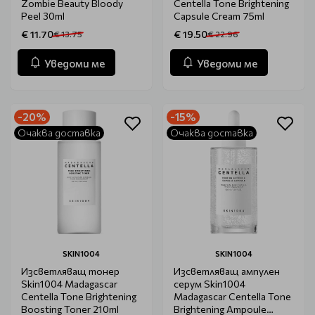
Zombie Beauty Bloody
Centella Tone Brightening
Peel 30ml
Capsule Cream 75ml
€ 11.70
€ 19.50
€ 13.75
€ 22.96
Уведоми ме
Уведоми ме
-20%
-15%
Очаква доставка
Очаква доставка
SKIN1004
SKIN1004
Изсветляващ тонер
Изсветляващ ампулен
Skin1004 Madagascar
серум Skin1004
Centella Tone Brightening
Мadagascar Centella Tone
Boosting Toner 210ml
Brightening Ampoule