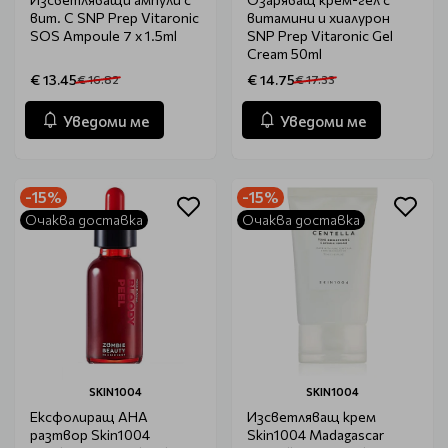
вит. C SNP Prep Vitaronic
витамини и хиалурон
SOS Ampoule 7 x 1.5ml
SNP Prep Vitaronic Gel
Cream 50ml
€ 13.45
€ 14.75
€ 16.82
€ 17.33
Уведоми ме
Уведоми ме
-15%
-15%
Очаква доставка
Очаква доставка
SKIN1004
SKIN1004
Ексфолиращ AHA
Изсветляващ крем
разтвор Skin1004
Skin1004 Madagascar