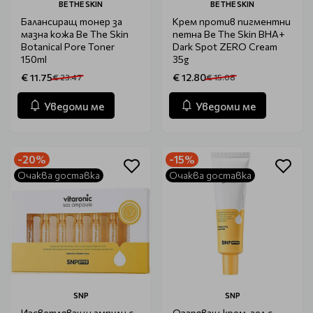
BE THE SKIN
BE THE SKIN
Балансиращ тонер за
Крем против пигментни
мазна кожа Be The Skin
петна Be The Skin BHA+
Botanical Pore Toner
Dark Spot ZERO Cream
150ml
35g
€ 11.75
€ 12.80
€ 23.47
€ 15.08
Уведоми ме
Уведоми ме
-20%
-15%
Очаква доставка
Очаква доставка
SNP
SNP
Изсветляващи ампули с
Озаряващ крем-гел с