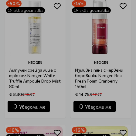
-50%
-15%
Очаква доставка
Очаква доставка
NEOGEN
NEOGEN
Ампулен срей за лице с
Измивна пяна с червени
трюфел Neogen White
боровинки Neogen Real
Truffle Ampoule Drop Mist
Fresh Foam Cranberry
80ml
150ml
€ 8.30
€ 14.75
€ 16.62
€ 17.33
Уведоми ме
Уведоми ме
-16%
-16%