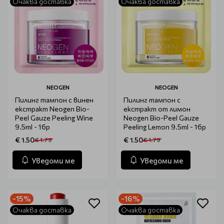
Очаква доставка
Очаква доставка
NEOGEN
NEOGEN
Пилинг тампон с винен
Пилинг тампон с
екстракт Neogen Bio-
екстракт от лимон
Peel Gauze Peeling Wine
Neogen Bio-Peel Gauze
9.5ml - 1бр
Peeling Lemon 9.5ml - 1бр
€ 1.50
€ 1.50
€ 1.79
€ 1.79
Уведоми ме
Уведоми ме
-15%
-16%
Очаква доставка
Очаква доставка