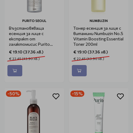
PURITO SEOUL
NUMBUZIN
Възстановяваща
Тонер есенция за лице с
есенция за лице с
витамини Numbuzin No.5
екстракт от
Vitamin Boosting Essential
галактомисис Purito
Toner 200ml
Galacto Niacin 97 Power
€ 19.10 (37.36 лв.)
€ 19.10 (37.36 лв.)
Essence 60ml
€ 22.45 (43.90 лв.)
€ 22.45 (43.90 лв.)
-50%
-15%