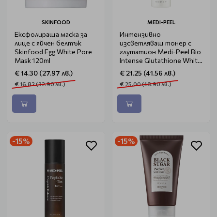
SKINFOOD
MEDI-PEEL
Ексфолираща маска за
Интензивно
лице с яйчен белтък
изсветляващ тонер с
Skinfood Egg White Pore
глутатион Medi-Peel Bio
Mask 120ml
Intense Glutathione White
Silky Toner 180ml
€ 14.30 (27.97 лв.)
€ 21.25 (41.56 лв.)
€ 16.82 (32.90 лв.)
€ 25.00 (48.90 лв.)
-15%
-15%