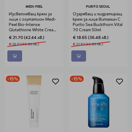
MEDI-PEEL
PURITO SEOUL
Изсветляващ крем за
Озаряващ и хидратиращ
лице с глутатион Medi-
крем за лице Витамин C
Peel Bio-Intense
Purito Sea Buckthorn Vital
Glutathione White Cream
70 Cream 50ml
50ml
€ 21.70 (42.44 лв.)
€ 18.65 (36.48 лв.)
€ 25.51 (49.90 лв.)
€ 21.93 (42.90 лв.)
-15%
-15%