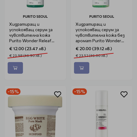
PURITO SEOUL
PURITO SEOUL
Хидратиращ и
Хидратиращ и
успокояващ серум за
успокояващ серум за
чувствителна кожа
чувствителна кожа без
Purito Wonder Releaf
аромат Purito Wonder
Centella Serum 60ml
Releaf Centella Serum
€ 12.00 (23.47 лв.)
€ 20.00 (39.12 лв.)
Unscented 60ml
€ 23.98 (46.90 лв.)
€ 23.52 (46.00 лв.)
-15%
-15%