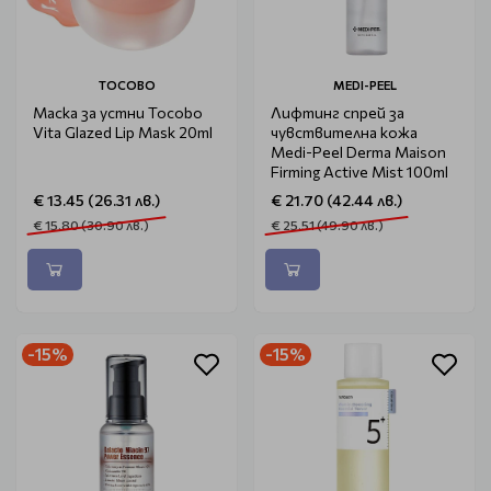
TOCOBO
MEDI-PEEL
Маска за устни Tocobo
Лифтинг спрей за
Vita Glazed Lip Mask 20ml
чувствителна кожа
Medi-Peel Derma Maison
Firming Active Mist 100ml
€ 13.45 (26.31 лв.)
€ 21.70 (42.44 лв.)
€ 15.80 (30.90 лв.)
€ 25.51 (49.90 лв.)
-15%
-15%