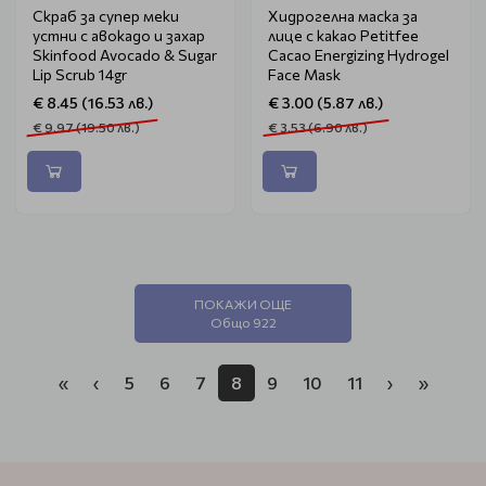
Скраб за супер меки
Хидрогелна маска за
устни с авокадо и захар
лице с какао Petitfee
Skinfood Avocado & Sugar
Cacao Energizing Hydrogel
Lip Scrub 14gr
Face Mask
€ 8.45 (16.53 лв.)
€ 3.00 (5.87 лв.)
€ 9.97 (19.50 лв.)
€ 3.53 (6.90 лв.)
ПОКАЖИ ОЩЕ
Общо 922
«
‹
5
6
7
8
9
10
11
›
»