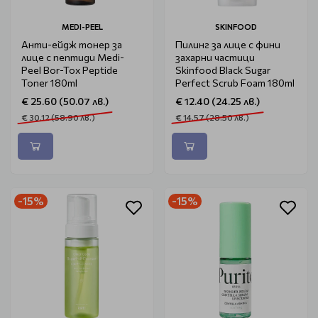
MEDI-PEEL
SKINFOOD
Анти-ейдж тонер за
Пилинг за лице с фини
лице с пептиди Medi-
захарни частици
Peel Bor-Tox Peptide
Skinfood Black Sugar
Toner 180ml
Perfect Scrub Foam 180ml
€ 25.60 (50.07 лв.)
€ 12.40 (24.25 лв.)
€ 30.12 (58.90 лв.)
€ 14.57 (28.50 лв.)
-15%
-15%