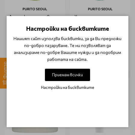
PURITO SEOUL
PURITO SEOUL
Анти-акне почистваща
Хидратиращ и
пяна с плодов екстракт
успокояващ серум за
Настройки на бисквитките
Purito Clear Code
чувствителна кожа без
Superfruit Cleanser 150ml
аромат Purito Wonder
Releaf Centella Serum
Нашият сайт използва бисквитки, за да Ви предложи
€ 18.20 (35.60 лв.)
€ 7.80 (15.26 лв.)
Unscented Mini 15ml
по-добро пазаруване. Те ни позволяват да
€ 21.42 (41.90 лв.)
€ 9.15 (17.90 лв.)
анализираме по-добре Вашите нужди и да подобрим
работата на сайта.
Филтър
Приемам всички
-15%
-15%
Настройки на бисквитките