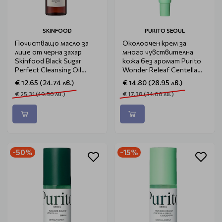
SKINFOOD
PURITO SEOUL
Почистващо масло за
Околоочен крем за
лице от черна захар
много чувствителна
Skinfood Black Sugar
кожа без аромат Purito
Perfect Cleansing Oil
Wonder Releaf Centella
200ml
Eye Cream Unscented
€ 12.65 (24.74 лв.)
€ 14.80 (28.95 лв.)
30ml
€ 25.31 (49.50 лв.)
€ 17.38 (34.00 лв.)
-50%
-15%