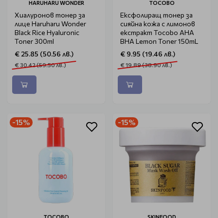
HARUHARU WONDER
TOCOBO
Хиалуронов тонер за
Ексфолиращ тонер за
лице Haruharu Wonder
сияйна кожа с лимонов
Black Rice Hyaluronic
екстракт Tocobo AHA
Toner 300ml
BHA Lemon Toner 150mL
€ 25.85 (50.56 лв.)
€ 9.95 (19.46 лв.)
€ 30.42 (59.50 лв.)
€ 19.89 (38.90 лв.)
-15%
-15%
TOCOBO
SKINFOOD