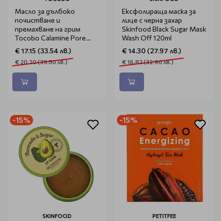
Масло за дълбоко
Ексфолираща маска за
почистване и
лице с черна захар
премахване на грим
Skinfood Black Sugar Mask
Tocobo Calamine Pore
Wash Off 120ml
Control Cleansing Oil
€ 17.15 (33.54 лв.)
€ 14.30 (27.97 лв.)
200ml
€ 20.20 (39.50 лв.)
€ 16.82 (32.90 лв.)
-15%
-15%
SKINFOOD
PETITFEE