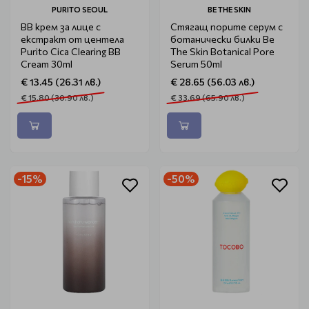
PURITO SEOUL
BE THE SKIN
BB крем за лице с
Стягащ порите серум с
екстракт от центела
ботанически билки Be
Purito Cica Clearing BB
The Skin Botanical Pore
Cream 30ml
Serum 50ml
€ 13.45 (26.31 лв.)
€ 28.65 (56.03 лв.)
€ 15.80 (30.90 лв.)
€ 33.69 (65.90 лв.)
-15%
-50%