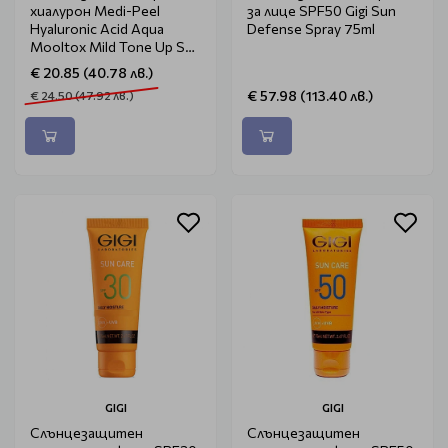
хиалурон Medi-Peel
за лице SPF50 Gigi Sun
Hyaluronic Acid Aqua
Defense Spray 75ml
Mooltox Mild Tone Up Sun
Cream SPF 50+ 50ml
€ 20.85 (40.78 лв.)
€ 57.98 (113.40 лв.)
€ 24.50 (47.92 лв.)
GIGI
GIGI
Слънцезащитен
Слънцезащитен