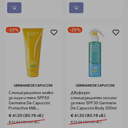
-20%
-20%
GERMAINE DE CAPUCCINI
GERMAINE DE CAPUCCINI
Слънцезащитно мляко
Двуфазен
за лице и тяло SPF50
слънцезащитен лосион
Germaine De Capuccini
за тяло SPF30 Germaine
Protective Milk
De Capuccini Body 200ml
Body&Face 200ml
€ 41.30 (80.78 лв.)
€ 41.30 (80.78 лв.)
€ 51.64 (101.00 лв.)
€ 51.64 (101.00 лв.)