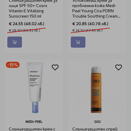
Слънцезащитен крем за
Успокояващ крем за
лице SPF 50+ Cosrx
проблемна кожа Medi-
Vitamin E Vitalizing
Peel Young Cica PDRN
Sunscreen 150 ml
Trouble Soothing Cream
80ml
€ 24.55 (48.02 лв.)
€ 20.85 (40.78 лв.)
€ 28.90 (56.52 лв.)
€ 24.50 (47.92 лв.)
-15%
MEDI-PEEL
GIGI
Слънцезащитен крем с
Слънцезащитен спрей