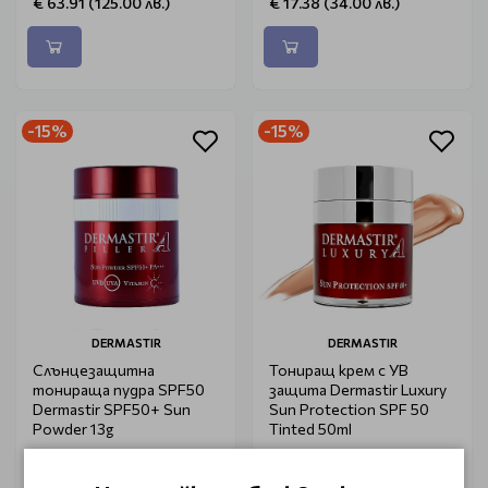
€ 63.91 (125.00 лв.)
€ 17.38 (34.00 лв.)
-15%
-15%
DERMASTIR
DERMASTIR
Слънцезащитна
Тониращ крем с УВ
тонираща пудра SPF50
защита Dermastir Luxury
Dermastir SPF50+ Sun
Sun Protection SPF 50
Powder 13g
Tinted 50ml
€ 54.75 (107.08 лв.)
€ 46.05 (90.07 лв.)
€ 64.42 (126.00 лв.)
€ 54.20 (106.00 лв.)