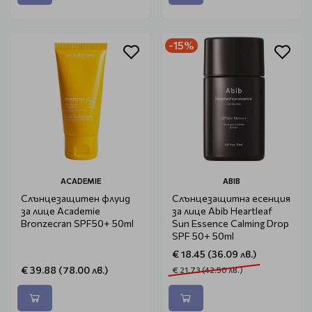
-15%
ACADEMIE
ABIB
Слънцезащитен флуид
Слънцезащитна есенция
за лице Academie
за лице Abib Heartleaf
Bronzecran SPF50+ 50ml
Sun Essence Calming Drop
SPF 50+ 50ml
€ 18.45 (36.09 лв.)
€ 39.88 (78.00 лв.)
€ 21.73 (42.50 лв.)