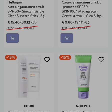
Невидим
Слънцезащитен стик с
слънцезащитен стик
центела SPF50+
SPF 50+ Sinoz Invisible
SKIN1004 Madagascar
Clear Suncare Stick 15g
Centella Hyalu-Cica Silky-
Fit Sun Stick 7g
€ 15.40 (30.12 лв.)
€ 9.80 (19.17 лв.)
€ 22.00 (43.03 лв.)
€ 11.50 (22.49 лв.)
-15%
-15%
COSRX
MEDI-PEEL