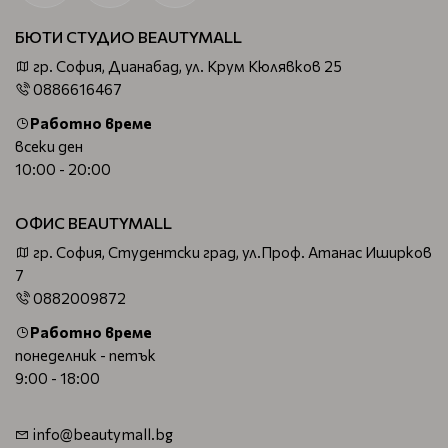
БЮТИ СТУДИО BEAUTYMALL
гр. София, Дианабад, ул. Крум Кюлявков 25
0886616467
Работно време
всеки ден
10:00 - 20:00
ОФИС BEAUTYMALL
гр. София, Студентски град, ул.Проф. Атанас Иширков
7
0882009872
Работно време
понеделник - петък
9:00 - 18:00
info@beautymall.bg