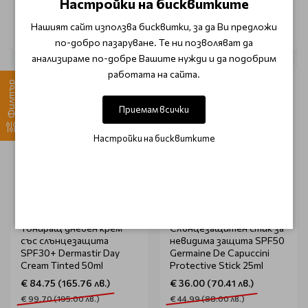
Настройки на бисквитките
Нашият сайт използва бисквитки, за да Ви предложи
по-добро пазаруване. Те ни позволяват да
анализираме по-добре Вашите нужди и да подобрим
работата на сайта.
-15%
-20%
Филтър
Приемам всички
Настройки на бисквитките
DERMASTIR
GERMAINE DE CAPUCCINI
Тониращ дневен крем
Слънцезащитен стик за
със слънцезащита
невидима защита SPF50
SPF30+ Dermastir Day
Germaine De Capuccini
Cream Tinted 50ml
Protective Stick 25ml
€ 84.75 (165.76 лв.)
€ 36.00 (70.41 лв.)
€ 99.70 (195.00 лв.)
€ 44.99 (88.00 лв.)