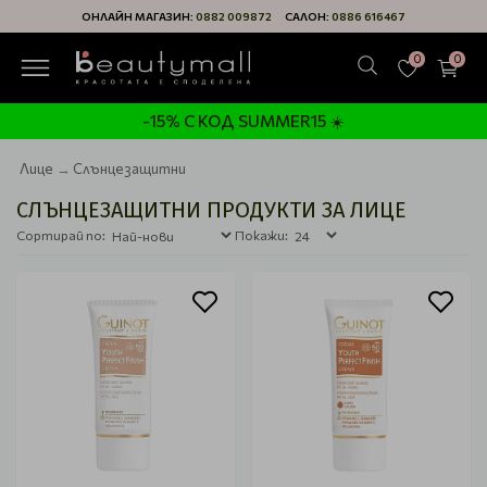
ОНЛАЙН МАГАЗИН:
0882 009872
САЛОН:
0886 616467
0
0
-15% С КОД SUMMER15 ☀️
Лице
Слънцезащитни
СЛЪНЦЕЗАЩИТНИ ПРОДУКТИ ЗА ЛИЦЕ
Сортирай по:
Покажи: