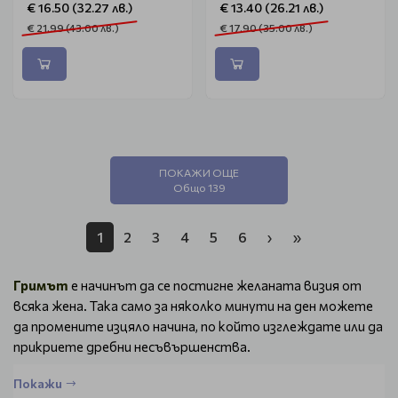
€ 16.50 (32.27 лв.)
€ 13.40 (26.21 лв.)
€ 21.99 (43.00 лв.)
€ 17.90 (35.00 лв.)
ПОКАЖИ ОЩЕ
Общо 139
1
2
3
4
5
6
›
»
Гримът
е начинът да се постигне желаната визия от
всяка жена. Така само за няколко минути на ден можете
да промените изцяло начина, по който изглеждате или да
прикриете дребни несъвършенства.
В тази категория в нашия онлайн магазин може да
Покажи
изберете от само от най-качественият
грим за лице
.