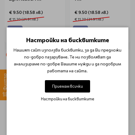
€ 9.50 (18.58 лв.)
€ 9.50 (18.58 лв.)
€ 11.20 (21.91 лв.)
€ 11.20 (21.91 лв.)
Настройки на бисквитките
Нашият сайт използва бисквитки, за да Ви предложи
-15%
-15%
по-добро пазаруване. Те ни позволяват да
анализираме по-добре Вашите нужди и да подобрим
работата на сайта.
Филтър
Приемам всички
Настройки на бисквитките
CLARESA
CLARESA
Фон дьо тен серум
Фон дьо тен серум
светъл топъл 1W
светъл студен 1C
Claresa Light Warm 32ml
Claresa Light Cool 32ml