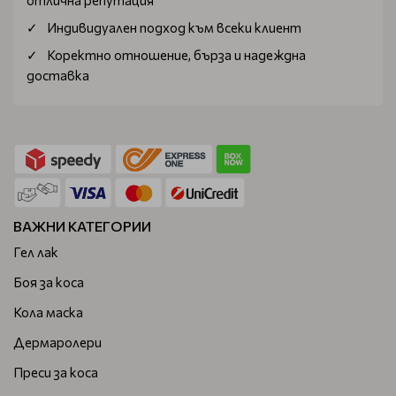
отлична репутация
клиентите ни от София експресна доставка в рамките
Индивидуален подход към всеки клиент
на деня.
Коректно отношение, бърза и надеждна
доставка
ВАЖНИ КАТЕГОРИИ
Гел лак
Боя за коса
Кола маска
Дермаролери
Преси за коса