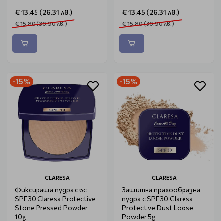
€ 13.45 (26.31 лв.)
€ 13.45 (26.31 лв.)
€ 15.80 (30.90 лв.)
€ 15.80 (30.90 лв.)
-15%
-15%
CLARESA
CLARESA
Фиксираща пудра със
Защитна прахообразна
SPF30 Claresa Protective
пудра с SPF30 Claresa
Stone Pressed Powder
Protective Dust Loose
10g
Powder 5g