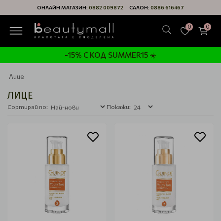
ОНЛАЙН МАГАЗИН:
0882 009872
САЛОН:
0886 616467
0
0
-15% С КОД SUMMER15 ☀️
Лице
ЛИЦЕ
Сортирай по:
Покажи: