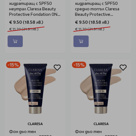
хидратиращ с SPF50
хидратиращ с SPF50
неутрал Claresa Beauty
средно топъл Claresa
Protective Fondation 0N
Beauty Protective
Claresa Fair Neutral 30ml
Fondation 2W Medium
€ 9.50 (18.58 лв.)
€ 9.50 (18.58 лв.)
Warm 30ml
€ 11.20 (21.91 лв.)
€ 11.20 (21.91 лв.)
-15%
-15%
CLARESA
CLARESA
Фон дьо тен
Фон дьо тен