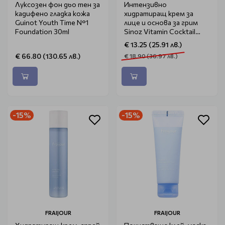
Луксозен фон дьо тен за
Интензивно
кадифено гладка кожа
хидратиращ крем за
Guinot Youth Time N°1
лице и основа за грим
Foundation 30ml
Sinoz Vitamin Cocktail
Infused Cream Primer 50ml
€ 13.25 (25.91 лв.)
€ 66.80 (130.65 лв.)
€ 18.90 (36.97 лв.)
-15%
-15%
FRAIJOUR
FRAIJOUR