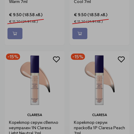
Warm 7ml
Cool 7ml
€ 9.50 (18.58 лв.)
€ 9.50 (18.58 лв.)
€ 11.20 (21.91 лв.)
€ 11.20 (21.91 лв.)
-15%
-15%
CLARESA
CLARESA
Коректор серум светло
Коректор серум
неутрален 1N Claresa
праскова 1P Claresa Peach
Light Neutral 7ml
7ml