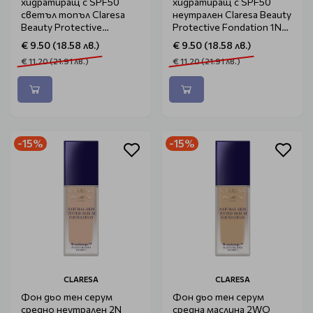
хидратиращ с SPF50
хидратиращ с SPF50
светъл топъл Claresa
неутрален Claresa Beauty
Beauty Protective
Protective Fondation 1N
Fondation Light Warm 1W
30ml
€ 9.50 (18.58 лв.)
€ 9.50 (18.58 лв.)
30ml
€ 11.20 (21.91 лв.)
€ 11.20 (21.91 лв.)
-15%
-15%
CLARESA
CLARESA
Фон дьо тен серум
Фон дьо тен серум
средно неутрален 2N
средна маслина 2WO