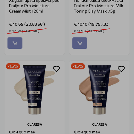
Хидратиращ крем-спрей
Почистваща клей-маска
Fraijour Pro Moisture
Fraijour Pro Moisture Milk
Cream Mist 120ml
Toning Clay Mask 75g
€ 10.65 (20.83 лв.)
€ 10.10 (19.75 лв.)
€ 12.50 (24.45 лв.)
€ 11.90 (23.27 лв.)
-15%
-15%
CLARESA
CLARESA
Фон дьо тен
Фон дьо тен