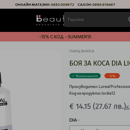
ОНЛАЙН МАГАЗИН:
0882 009872
САЛОН:
0886 616467
-15% С КОД - SUMMER15
ГЛАНЦ ЗА КОСА
БОЯ ЗА КОСА DIA L
В наличност
-5%
Производител:
Loreal Profession
Код на продукта: lordia12
€ 14.15
(27.67 лв.)
€
DIA