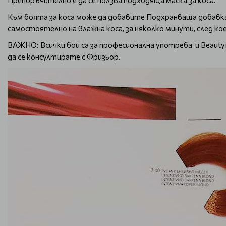
Препоръчително е да се ползва подходяща маска за коса.
Към боята за коса може да добавите Подхранваща добавка 
самостоятелно на влажна коса, за няколко минути, след кое
ВАЖНО: Всички бои са за професионална употреба и Beauty
да се консултирате с Фризьор.