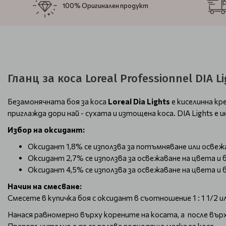
100% Оригинален продукт
Гланц за коса Loreal Professionnel DIA Li
Безамонячната боя за коса
Loreal Dia Lights
e киселинна кр
приглажда дори най - сухата и изтощена коса. DIA Lights е
Избор на оксидант:
Оксидант 1,8% се използва за потъмняване или освеж
Оксидант 2,7% се използва за освежаване на цвета и 
Оксидант 4,5% се използва за освежаване на цвета и
Начин на смесване:
Смесете в купичка боя с оксидант в съотношение 1 : 1 1/2 и
Нанася равномерно върху корените на косата, а после върху