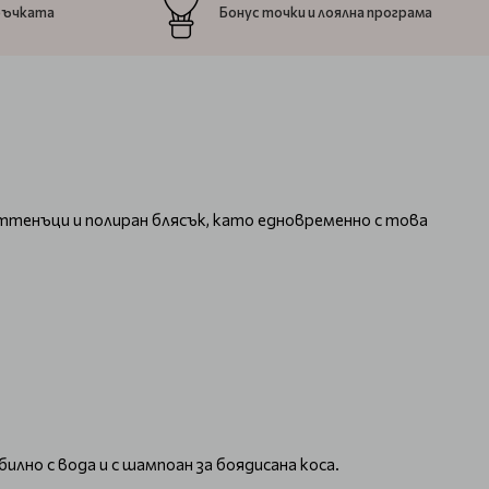
ръчката
Бонус точки и лоялна програма
 оттенъци и полиран блясък, като едновременно с това
илно с вода и с шампоан за боядисана коса.