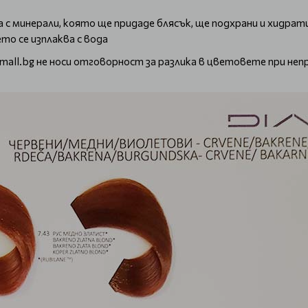
с минерали, която ще придаде блясък, ще подхрани и хидрат
то се изплаква с вода
mall.bg не носи отговорност за разлика в цветовете при не