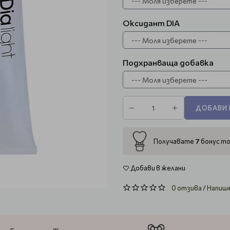
Оксидант DIA
Подхранваща добавка
ДОБАВИ 
7
Получавате
бонус то
Добави в желани
0 отзива
/
Напиш