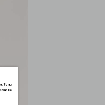
. Те ни
тата на