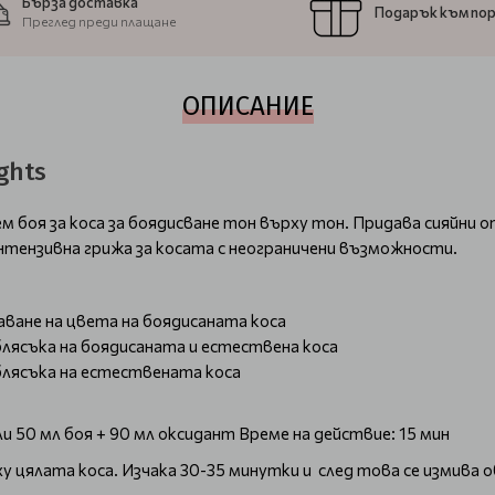
Бърза доставка
Подарък към по
Преглед преди плащане
ОПИСАНИЕ
ghts
ем боя за коса за боядисване тон върху тон. Придава сияйни
 интензивна грижа за косата с неограничени възможности.
аване на цвета на боядисаната коса
блясъка на боядисаната и естествена коса
 блясъка на естествената коса
ли 50 мл боя + 90 мл оксидант Време на действие: 15 мин
 цялата коса. Изчака 30-35 минутки и след това се измива об