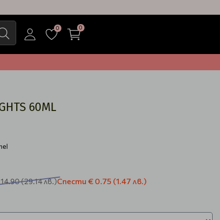
0
0
IGHTS 60ML
nel
Спести
€ 0.75
(1.47 лв.)
 14.90
(29.14 лв.)