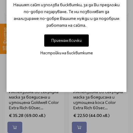
Нашият сайт използва бисквитки, за да Ви предложи
по-добро пазаруване. Те ни позволяват да
анализираме по-добре Вашите нужди и да подобрим
работата на сайта.
Филтър
Приемам всички
Настройки на бисквитките
GOLDWELL
GOLDWELL
Интензивна 60 секундна
Интензивна 60 секундна
маска за боядисана и
маска за боядисана и
изтощена Goldwell Color
изтощена коса Color
Extra Rich 60sec
Extra Rich 60sec
Treatment 500ml
Treatment 200ml
€ 35.28 (69.00 лв.)
€ 22.50 (44.00 лв.)