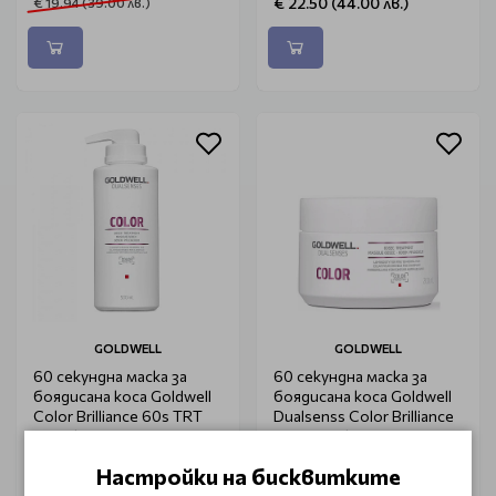
€ 22.50 (44.00 лв.)
€ 19.94 (39.00 лв.)
GOLDWELL
GOLDWELL
60 секундна маска за
60 секундна маска за
боядисана коса Goldwell
боядисана коса Goldwell
Color Brilliance 60s TRT
Dualsenss Color Brilliance
500ml
60s 200ml
€ 35.28 (69.00 лв.)
€ 22.50 (44.00 лв.)
Настройки на бисквитките