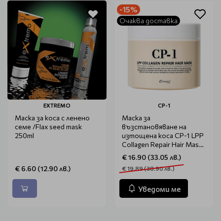
-15%
Очаква доставка
EXTREMO
CP-1
Маска за коса с ленено
Маска за
семе /Flax seed mask
възстановяване на
250ml
изтощена коса CP-1 LPP
Collagen Repair Hair Mask
300ml
€ 16.90 (33.05 лв.)
€ 6.60 (12.90 лв.)
€ 19.89 (38.90 лв.)
Уведоми ме