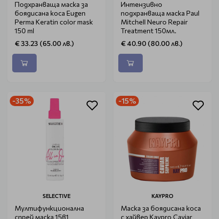
Подхранваща маска за
Интензивно
боядисана коса Eugen
подхранваща маска Paul
Perma Keratin color mask
Mitchell Neuro Repair
150 ml
Treatment 150мл.
€ 33.23 (65.00 лв.)
€ 40.90 (80.00 лв.)
-35%
-15%
SELECTIVE
KAYPRO
Мултифункционална
Маска за боядисана коса
спрей маска 15в1
с хайвер Kaypro Caviar