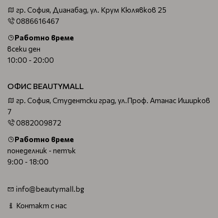
гр. София, Дианабад, ул. Крум Кюлявков 25
0886616467
Работно време
всеки ден
10:00 - 20:00
ОФИС BEAUTYMALL
гр. София, Студентски град, ул.Проф. Атанас Иширков
7
0882009872
Работно време
понеделник - петък
9:00 - 18:00
info@beautymall.bg
Контакт с нас