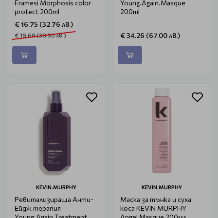
Framesi Morphosis color
Young.Again.Masque
protect 200ml
200ml
€ 16.75 (32.76 лв.)
€ 34.26 (67.00 лв.)
€ 19.68 (38.50 лв.)
KEVIN.MURPHY
KEVIN.MURPHY
Ревитализираща Анти-
Маска за тънка и суха
Ейдж терапия
коса KEVIN MURPHY
Young.Again.Treatment
Angel Masque 200мл.