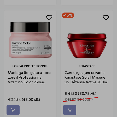
-15%
LOREAL PROFESSIONNEL
KERASTASE
Маска за боядисана коса
Слънцезащитна маска
Loreal Professionnel
Kerastase Soleil Masque
Vitamino Color 250мл
UV Défense Active 200ml
€ 41.30 (80.78 лв.)
€ 24.54 (48.00 лв.)
€ 48.57 (95.00 лв.)