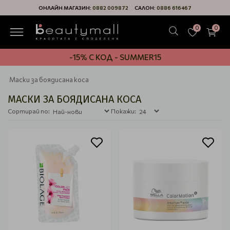
ОНЛАЙН МАГАЗИН:
0882 009872
САЛОН:
0886 616467
0
0
-15% С КОД - SUMMER15
Маски за боядисана коса
МАСКИ ЗА БОЯДИСАНА КОСА
Сортирай по:
Покажи: