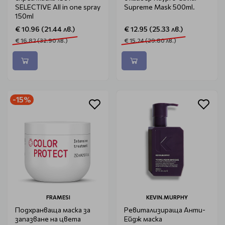
SELECTIVE Аll in one spray
Supreme Mask 500ml.
150ml
€ 10.96 (21.44 лв.)
€ 12.95 (25.33 лв.)
€ 16.82 (32.90 лв.)
€ 15.24 (29.80 лв.)
-15%
FRAMESI
KEVIN.MURPHY
Подхранваща маска за
Ревитализираща Анти-
запазване на цвета
Ейдж маска