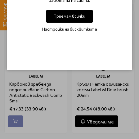
работата на сайта.
Филтър
Очаква доставка
Приемам всички
Настройки на бисквитките
LABEL M
LABEL M
Карбонов гребен за
Кръгла четка с глигански
подстригване Carbon
косъм Label M Boar brush
Antistatic Backwash Comb
20mm
Small
€ 17.33 (33.90 лв.)
€ 24.54 (48.00 лв.)
Уведоми ме