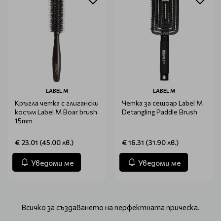
LABEL M
LABEL M
Кръгла четка с глигански
Четка за сешоар Label M
косъм Label M Boar brush
Detangling Paddle Brush
15mm
€ 23.01 (45.00 лв.)
€ 16.31 (31.90 лв.)
Уведоми ме
Уведоми ме
Всичко за създаването на перфектната прическа.