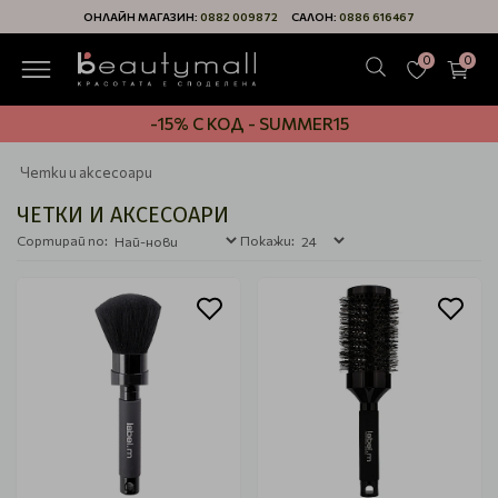
ОНЛАЙН МАГАЗИН:
0882 009872
САЛОН:
0886 616467
0
0
-15% С КОД - SUMMER15
Четки и аксесоари
ЧЕТКИ И АКСЕСОАРИ
Сортирай по:
Покажи: