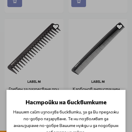
LABEL M
LABEL M
Гребен за разресване при
Карбонов антистаичен
измиване Carbon
гребен за подстригване
Antistatic Detangling
голям Carbon Antistatic
Настройки на бисквитките
Comb
Cutting Comb Large
Нашият сайт използва бисквитки, за да Ви предложи
€ 16.31 (31.90 лв.)
€ 19.38 (37.90 лв.)
по-добро пазаруване. Те ни позволяват да
анализираме по-добре Вашите нужди и да подобрим