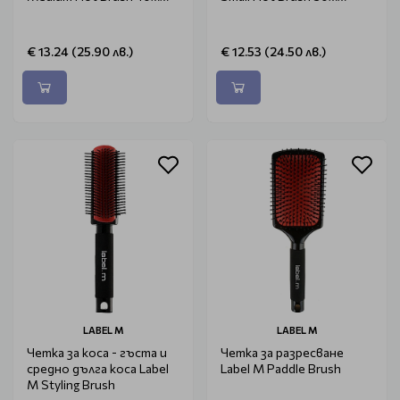
€ 13.24 (25.90 лв.)
€ 12.53 (24.50 лв.)
LABEL M
LABEL M
Четка за коса - гъста и
Четка за разресване
средно дълга коса Label
Label M Paddle Brush
M Styling Brush