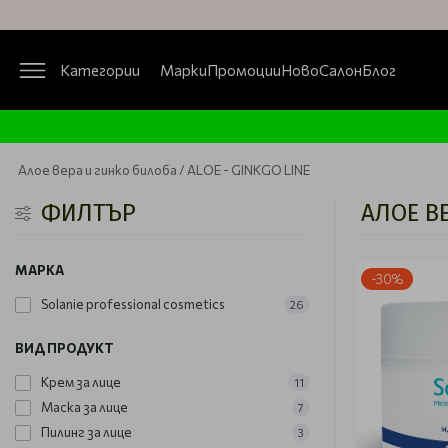
Категории
Марки
Промоции
Ново
Салон
Блог
Алое вера и гинко билоба / ALOE - GINKGO LINE
ФИЛТЪР
АЛОЕ ВЕ
МАРКА
-30%
Solanie professional cosmetics
26
ВИД ПРОДУКТ
Крем за лице
11
Маска за лице
7
Пилинг за лице
3