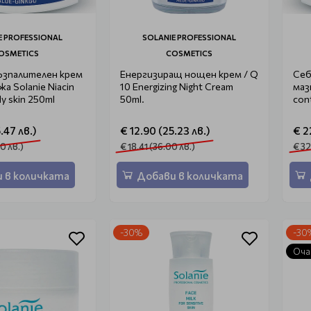
E PROFESSIONAL
SOLANIE PROFESSIONAL
OSMETICS
COSMETICS
зпалителен крем
Енергизиращ нощен крем / Q
Себ
жа Solanie Niacin
10 Energizing Night Cream
мазн
ly skin 250ml
50ml.
con
.47 лв.)
€ 12.90 (25.23 лв.)
€ 2
0 лв.)
€ 18.41 (36.00 лв.)
€ 32
 в количката
Добави в количката
-30%
-30
Оча