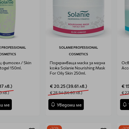
E PROFESSIONAL
SOLANIE PROFESSIONAL
OSMETICS
COSMETICS
 фитогел / Skin
Подхранваща маска за мазна
Осв
togel 150ml.
кожа Solanie Nourishing Mask
Acc
For Oily Skin 250ml.
87 лв.)
€ 20.25 (39.61 лв.)
€ 1
0 лв.)
€ 28.94 (56.60 лв.)
€ 22
и ме
Уведоми ме
-30%
-30