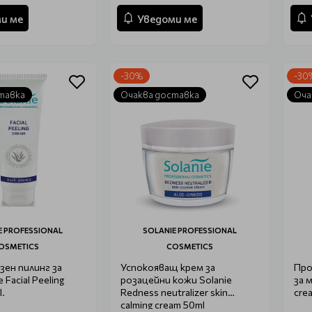
и ме
Уведоми ме
-30%
-30
тавка
Очаква доставка
Оча
E PROFESSIONAL
SOLANIE PROFESSIONAL
OSMETICS
COSMETICS
ен пилинг за
Успокояващ крем за
Про
 Facial Peeling
розацейни кожи Solanie
за 
.
Redness neutralizer skin
crea
calming cream 50ml