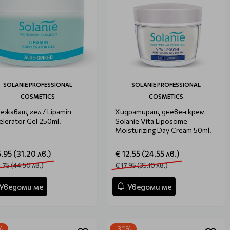
SOLANIE PROFESSIONAL
SOLANIE PROFESSIONAL
COSMETICS
COSMETICS
ежаващ гел / Lipamin
Хидратиращ дневен крем
elerator Gel 250ml.
Solanie Vita Liposome
Moisturizing Day Cream 50ml.
5.95 (31.20 лв.)
€ 12.55 (24.55 лв.)
.75 (44.50 лв.)
€ 17.95 (35.10 лв.)
Уведоми ме
Уведоми ме
%
-30%