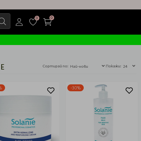
0
0
NE
Сортирай по:
Покажи:
%
-30%