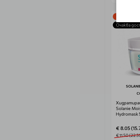
-30%
Очаква дос
SOLANI
C
Хидратиращ
Solanie Moi
Hydromask 
€ 8.05 (15.
€ 11.50 (22.5