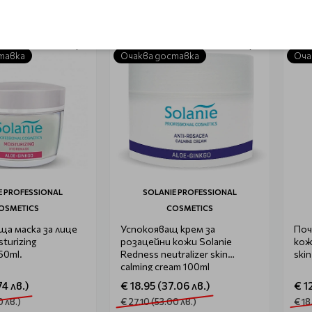
-30%
-30
тавка
Очаква доставка
Оча
E PROFESSIONAL
SOLANIE PROFESSIONAL
OSMETICS
COSMETICS
а маска за лице
Успокояващ крем за
Поч
sturizing
розацейни кожи Solanie
кожа
50ml.
Redness neutralizer skin
ski
calming cream 100ml
74 лв.)
€ 18.95 (37.06 лв.)
€ 12
0 лв.)
€ 27.10 (53.00 лв.)
€ 18