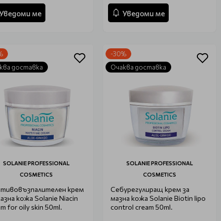
Уведоми ме
Уведоми ме
%
-30%
ква доставка
Очаква доставка
SOLANIE PROFESSIONAL
SOLANIE PROFESSIONAL
COSMETICS
COSMETICS
тивовъзпалителен крем
Себурегулиращ крем за
мазна кожа Solanie Niacin
мазна кожа Solanie Biotin lipo
m for oily skin 50ml.
control cream 50ml.