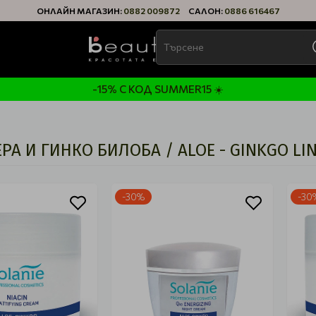
ОНЛАЙН МАГАЗИН:
0882 009872
САЛОН:
0886 616467
-15% С КОД SUMMER15 ☀️
РА И ГИНКО БИЛОБА / ALOE - GINKGO LI
-30%
-30