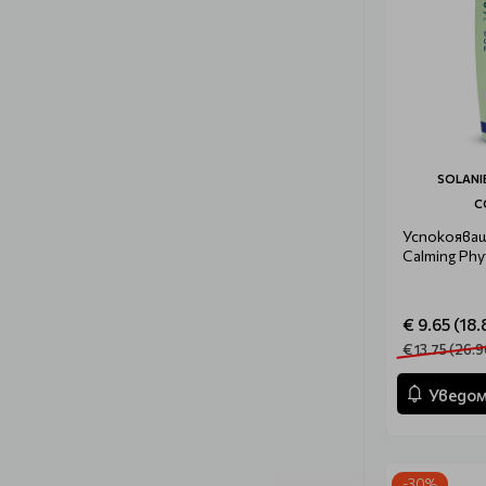
SOLANI
C
Успокояващ
Calming Phy
€ 9.65 (18.
€ 13.75 (26.9
Уведом
-30%