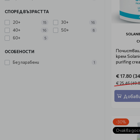
СПОРЕД ВЪЗРАСТТА
20+
30+
15
16
40+
50+
16
8
SOLANI
60+
5
C
Почистващ
ОСОБЕНОСТИ
крем Solani
purifing cr
Без парабени
1
€ 17.80 (34
€ 25.46 (49.8
Добави
-30%
Очаква дос