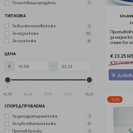
Почистващи продукти
7
ТИП КОЖА
SOLANI
C
За всички типове кожа
3
Противовъ
За мазна кожа
10
за мазна ко
За суха кожа
9
cream for oi
ЦЕНА
€ 23.25 (45
€ 33.23 (65.0
€
-
Добави
10,58
16,24
21,91
27,57
33,23
-30%
СПОРЕД ПРОБЛЕМА
За дехидратирана кожа
1
За чувствителна кожа
5
Против бръчки
1