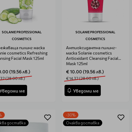
SOLANIE PROFESSIONAL
SOLANIE PROFESSIONAL
COSMETICS
COSMETICS
ежаваща пилинг маска
Антиоксидантна пилинг-
anie cosmetics Refreshing
маска Solanie cosmetics
nsing Facial Mask 125ml
Antioxidant Cleansing Facial
Mask 125ml
0.00 (19.56 лв.)
€ 10.00 (19.56 лв.)
.32 (28.00 лв.)
€ 14.32 (28.00 лв.)
Уведоми ме
Уведоми ме
%
-30%
ква доставка
Очаква доставка