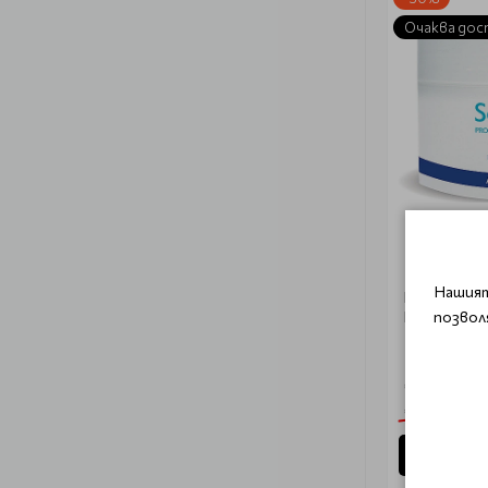
Очаква дос
SOLANI
C
Нашият
Билков масажен
Lechitin Ma
позвол
€ 22.50 (44
€ 32.11 (62.8
Уведом