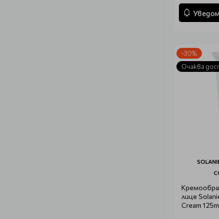
Уведом
-30%
Очаква дос
SOLANI
C
Кремообраз
лице Solanie
Cream 125ml