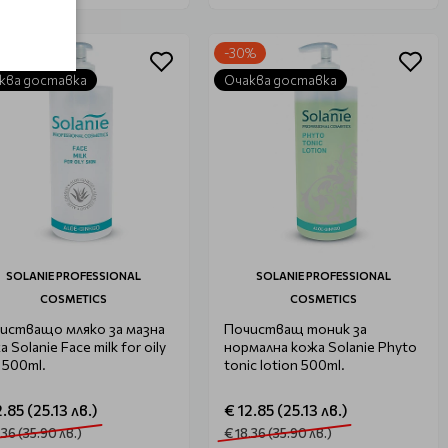
%
-30%
ква доставка
Очаква доставка
SOLANIE PROFESSIONAL
SOLANIE PROFESSIONAL
COSMETICS
COSMETICS
истващо мляко за мазна
Почистващ тоник за
 Solanie Face milk for oily
нормална кожа Solanie Phyto
n 500ml.
tonic lotion 500ml.
.85 (25.13 лв.)
€ 12.85 (25.13 лв.)
.36 (35.90 лв.)
€ 18.36 (35.90 лв.)