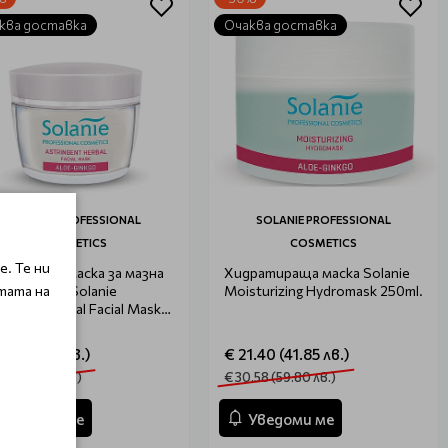
ква доставка
Очаква доставка
SOLANIE PROFESSIONAL
SOLANIE PROFESSIONAL
COSMETICS
COSMETICS
. Те ни
окояваща маска за мазна
Хидратираща маска Solanie
тата на
а със сяра Solanie
Moisturizing Hydromask 250ml.
ingent Herbal Facial Mask
l.
85 (15.35 лв.)
€ 21.40 (41.85 лв.)
.25 (22.00 лв.)
€ 30.58 (59.80 лв.)
Уведоми ме
Уведоми ме