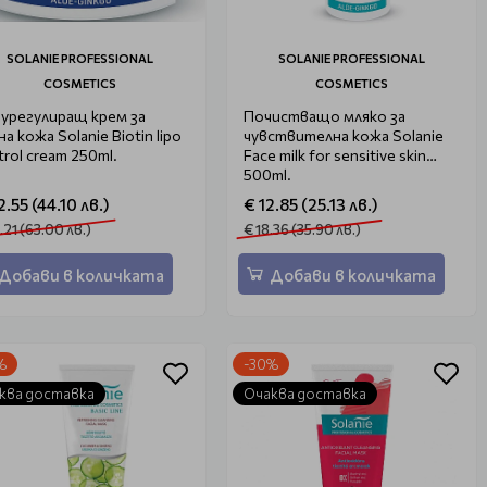
SOLANIE PROFESSIONAL
SOLANIE PROFESSIONAL
COSMETICS
COSMETICS
урегулиращ крем за
Почистващо мляко за
а кожа Solanie Biotin lipo
чувствителна кожа Solanie
trol cream 250ml.
Face milk for sensitive skin
500ml.
2.55 (44.10 лв.)
€ 12.85 (25.13 лв.)
.21 (63.00 лв.)
€ 18.36 (35.90 лв.)
Добави в количката
Добави в количката
%
-30%
ква доставка
Очаква доставка