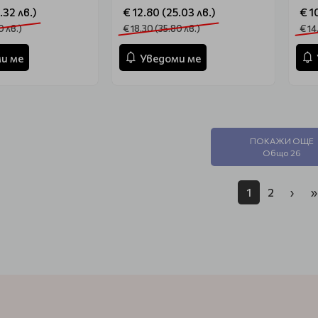
.32 лв.)
€ 12.80 (25.03 лв.)
€ 1
0 лв.)
€ 18.30 (35.80 лв.)
€ 14
и ме
Уведоми ме
ПОКАЖИ ОЩЕ
Общо 26
1
2
›
»