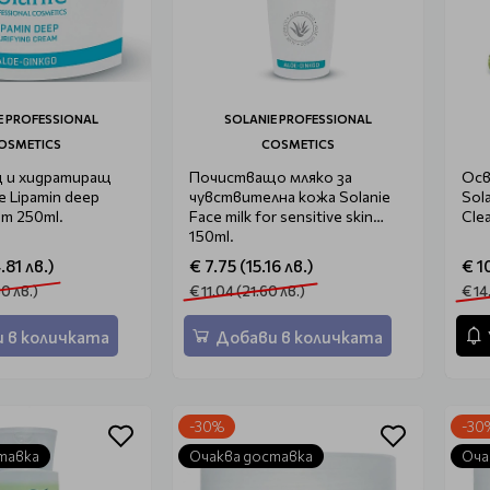
E PROFESSIONAL
SOLANIE PROFESSIONAL
OSMETICS
COSMETICS
 и хидратиращ
Почистващо мляко за
Осв
e Lipamin deep
чувствителна кожа Solanie
Sol
eam 250ml.
Face milk for sensitive skin
Clea
150ml.
.81 лв.)
€ 7.75 (15.16 лв.)
€ 1
0 лв.)
€ 11.04 (21.60 лв.)
€ 14
 в количката
Добави в количката
-30%
-30
тавка
Очаква доставка
Оча