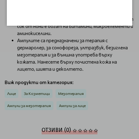
индийска черница съдържа вещества със свойства
против стареене. Това е една от най-добрите
овлажняващи и подхранващи съставки. Плодовият
сок от нони е богат на витамини, микроелементи и
аминокиселини.
Ампулите са предназначени за терапия с
дермаролер, за сонофореза, ултразвук, безиглена
мезотерапия и за външна употреба върху
кожата. Нанесете върху почистена кожа на
лицето, шията и деколтето.
Виж продукти от категория:
Лице
За Козметици
Мезотерапия
Ампули за мезотерапия
Ампули за лице
ОТЗИВИ (0)