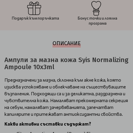
Подарък към поръчката
Бонус точки и лоялна
програма
ОПИСАНИЕ
Ампули за мазна кожа Syis Normalizing
Ampoule 10х3ml
Предназначени за мазна, склонна към акне кожа, която
изисква успокояване и облекчаване на съществуващите
възпаления. Подходящи са и за деликатна, раздразнена и
чувствителна кожа. Намаляват прекомерната секреция
на себум, намаляват зачервяванията, запечатват
капилярите и притежават антиоксидантни свойства.
Какви активни съставки съдържат?