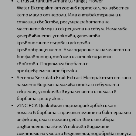
Citrus Aurantium Amara (Orange) Flower
Water Екстракт от горчив портокал, по-известен
като масло от нероли. Има антибактериални и
стягащи свойства, регулира работата на
мастните жлези и секрецията на себум. Намалява
зачервяването, успокоява, запечатва
кръвоносните съдове и ускорява
кръвообращението. Благодарение на наличието на
биофлавоноиди, той има и антиоксидантни
свойства. Подпомага борбата с
преждевременните бръчки.
Serenoa Serrulata Fruit Extract Екстрактът от саон
палмето видимо намалява отока и себумната
секреция, успокоява възпалението и помага в
борбата срещу акне.
ZINC PCA Цинковият пиролидинкарбоксилат
помага в борбата с причинителите на бактериални
инфекции, има стягащо действие и инхибира
развитието на акне. Успокоява видимите
симптоми на умора и възпаления, подобрява тонуса