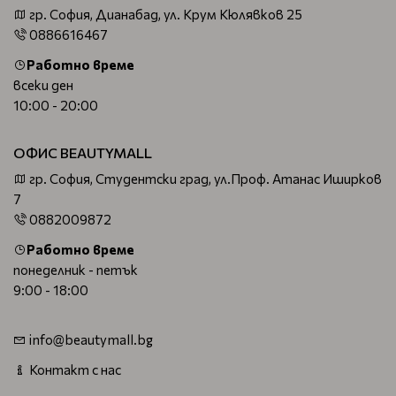
гр. София, Дианабад, ул. Крум Кюлявков 25
0886616467
Работно време
всеки ден
10:00 - 20:00
ОФИС BEAUTYMALL
гр. София, Студентски град, ул.Проф. Атанас Иширков
7
0882009872
Работно време
понеделник - петък
9:00 - 18:00
info@beautymall.bg
Контакт с нас