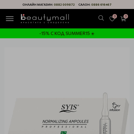
ОНЛАЙН МАГАЗИН:
0882 009872
САЛОН:
0886 616467
0
0
-15% С КОД SUMMER15 ☀️