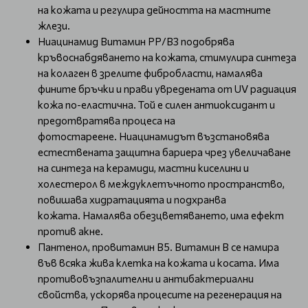
на кожата и регулира дейността на мастните
жлези.
Ниацинамид Витамин РР/В3 подобрява
кръвоснабдяването на кожата, стимулира синтеза
на колаген в зрелите фибробласти, намалява
фините бръчки и прави увредената от UV радиация
кожа по-еластична. Той е силен антиоксидант и
предотвратява процеса на
фотостареене. Ниацинамидът възстановява
естествената защитна бариера чрез увеличаване
на синтеза на керамиди, мастни киселини и
холестерол в междуклетъчното пространство,
повишава хидратацията и подхранва
кожата. Намалява обезцветяването, има ефект
против акне.
Пантенол, провитамин В5. Витамин В се намира
във всяка жива клетка на кожата и косата. Има
противовъзпалителни и антибактериални
свойства, ускорява процесите на регенерация на