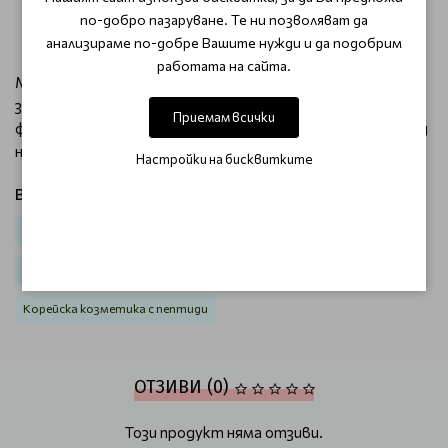
слънцезащита.
по-добро пазаруване. Те ни позволяват да
анализираме по-добре Вашите нужди и да подобрим
работата на сайта.
Medi-Peel Peptide 9 Vitanol Cream Pro е подходящ избор
за хора, които търсят концентрирана пептидна
Приемам всички
формула за поддържане на еластичността и гладкия вид
на кожата без сложна и многослойна рутина.
Настройки на бисквитките
Виж продукти от категория:
Лице
Дневен крем
Против бръчки
Корейска козметика
Корейска козметика за лице
Корейска козметика с пептиди
ОТЗИВИ (0)
Този продукт няма отзиви.