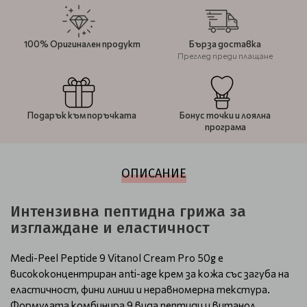
100% Оригинален продукт
Бърза доставка
Преглед преди плащане
Подарък към поръчката
Бонус точки и лоялна
програма
ОПИСАНИЕ
Интензивна пептидна грижа за
изглаждане и еластичност
Medi-Peel Peptide 9 Vitanol Cream Pro 50g е
висококонцентриран anti-age крем за кожа със загуба на
еластичност, фини линии и неравномерна текстура.
Формулата комбинира 9 вида пептиди и витанол