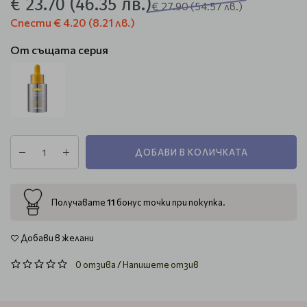
€ 23.70
(46.35 лв.)
€ 27.90
(54.57 лв.)
Спести
€ 4.20
(8.21 лв.)
От същата серия
ДОБАВИ В КОЛИЧКАТА
11
Получавате
бонус точки при покупка.
Добави в желани
0 отзива
/
Напишете отзив