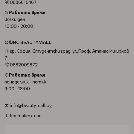
0886616467
Работно време
всеки ден
10:00 - 20:00
ОФИС BEAUTYMALL
гр. София, Студентски град, ул.Проф. Атанас Иширков
7
0882009872
Работно време
понеделник - петък
9:00 - 18:00
info@beautymall.bg
Контакт с нас