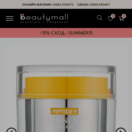
ОНЛАЙН МАГАЗИН:
0882 009872
САЛОН:
0886 616467
0
0
-15% С КОД - SUMMER15