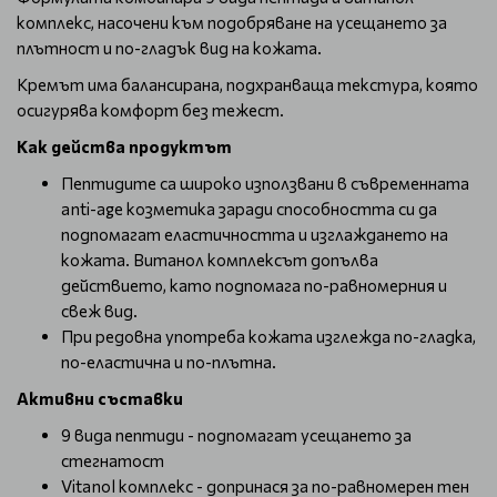
комплекс, насочени към подобряване на усещането за
плътност и по-гладък вид на кожата.
Кремът има балансирана, подхранваща текстура, която
осигурява комфорт без тежест.
Как действа продуктът
Пептидите са широко използвани в съвременната
anti-age козметика заради способността си да
подпомагат еластичността и изглаждането на
кожата. Витанол комплексът допълва
действието, като подпомага по-равномерния и
свеж вид.
При редовна употреба кожата изглежда по-гладка,
по-еластична и по-плътна.
Активни съставки
9 вида пептиди - подпомагат усещането за
стегнатост
Vitanol комплекс - допринася за по-равномерен тен