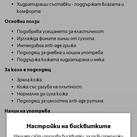
Хидратиращи съставки - поддържат влагата и
комфорта
Основни ползи
Подобрява усещането за еластичност
Изглажда фините линии от сухота
Интензивна anti-age грижа
Подходящ за дневна и нощна употреба
Поддържа кожата хидратирана и мека
За кого е подходящ
Зряла кожа
Кожа със загуба на плътност
Нормална до суха кожа
Подходящ за цялостна anti-age рутина
Начин на употреба
Нанесете върху почистена кожа след серум.
Настройки на бисквитките
Масажирайте до пълно попиване. Използвайте
сутрин и вечер. През деня комбинирайте със
Нашият сайт използва бисквитки, за да Ви предложи