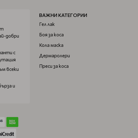
ВАЖНИ КАТЕГОРИИ
Гел лак
от
Боя за коса
ай-добри
Кола маска
танти с
Дермаролери
путация
Преси за коса
ъм всеки
бърза и