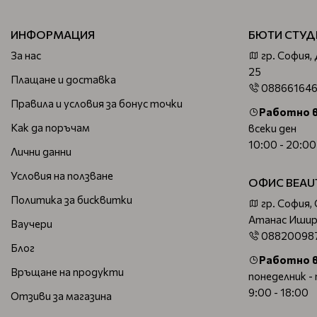
ИНФОРМАЦИЯ
БЮТИ СТУД
За нас
гр. София,
25
Плащане и доставка
08866164
Правила и условия за бонус точки
Работно 
Как да поръчам
всеки ден
10:00 - 20:00
Лични данни
Условия на ползване
ОФИС BEAU
Политика за бисквитки
гр. София,
Атанас Ишир
Ваучери
08820098
Блог
Работно 
Връщане на продукти
понеделник -
9:00 - 18:00
Отзиви за магазина