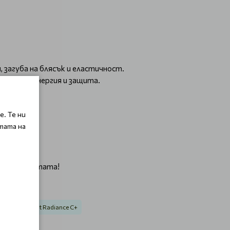
, загуба на блясък и еластичност.
лнителна енергия и защита.
бре.
. Те ни
тата на
ба на красотата!
ini Timexpert Radiance C+