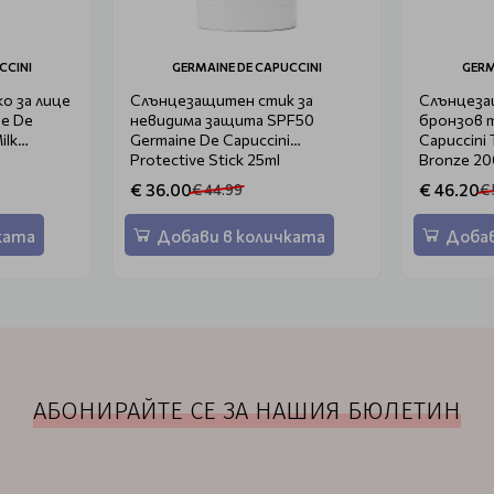
CCINI
GERMAINE DE CAPUCCINI
GERM
о за лице
Слънцезащитен стик за
Слънцеза
ne De
невидима защита SPF50
бронзов т
ilk
Germaine De Capuccini
Capuccini 
Protective Stick 25ml
Bronze 20
€ 36.00
€ 46.20
€ 44.99
€ 
ката
Добави в количката
Добав
АБОНИРАЙТЕ СЕ ЗА НАШИЯ БЮЛЕТИН