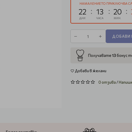
НАМАЛЕНИЕТО ПРИКЛЮЧВА СЛ
22
13
20
ДНИ
ЧАСА
МИН.
ДОБАВИ 
13
Получавате
бонус то
Добави в желани
0 отзива
/
Напиш