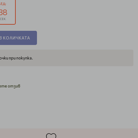
ЕД:
37
СЕК.
В КОЛИЧКАТА
чки при покупка.
ете отзив