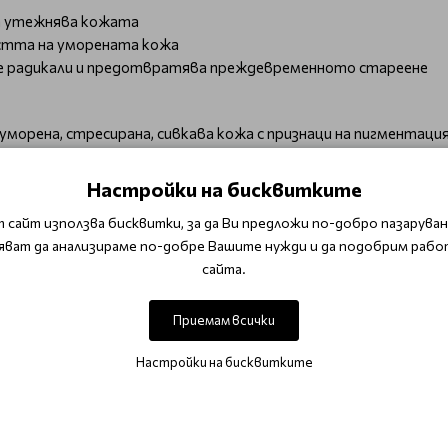
да утежнява кожата
стта на уморената кожа
те радикали и предотвратява преждевременното стареене
 уморена, стресирана, сивкава кожа с признаци на пигментация
кто и при сезонни промени, когато кожата се нуждае от допъ
Настройки на бисквитките
иснете, за да освободите целия витамин С, и разклатете до
 сайт използва бисквитки, за да Ви предложи по-добро пазаруване
 лице, шия и деколте.
яват да анализираме по-добре Вашите нужди и да подобрим рабо
продължите с обичайната си грижа.
сайта.
максимални резултати.
Приемам всички
ermaine de Capuccini Timexpert Radiance C+ – науката в служ
Настройки на бисквитките
За избелване
Анти-пигментиращa грижа с витамин C Germaine de Capucc