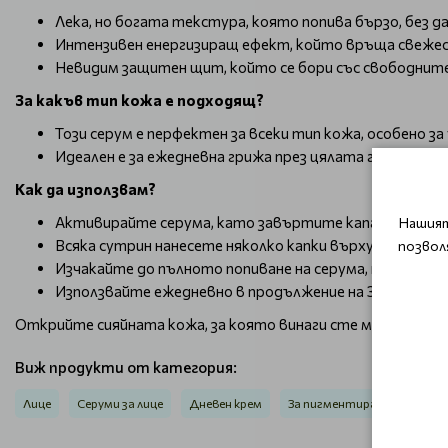
Лека, но богата текстура, която попива бързо, без 
Интензивен енергизиращ ефект, който връща свеже
Невидим защитен щит, който се бори със свободни
За какъв тип кожа е подходящ?
Този серум е перфектен за всеки тип кожа, особено за
Идеален е за ежедневна грижа през цялата година, ка
Как да използвам?
Активирайте серума, като завъртите капачката, нат
Нашият
Всяка сутрин нанесете няколко капки върху почистено
позвол
Изчакайте до пълното попиване на серума, преди да 
Използвайте ежедневно в продължение на 30 дни за 
Открийте сияйната кожа, за която винаги сте мечтали, с G
Виж продукти от категория:
Лице
Серуми за лице
Дневен крем
За пигментирана кожа