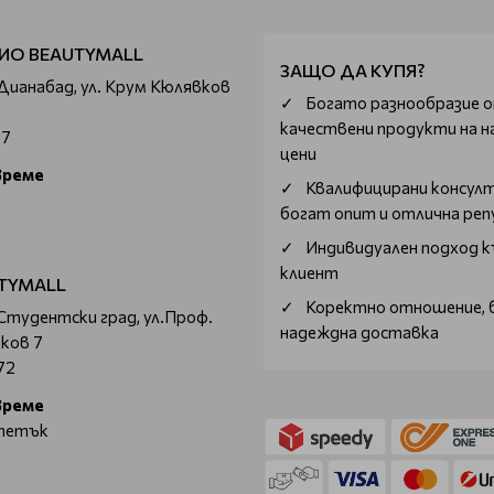
ИО BEAUTYMALL
ЗАЩО ДА КУПЯ?
 Дианабад, ул. Крум Кюлявков
Богатo разнообразие 
качествени продукти на н
67
цени
време
Квалифицирани консул
богат опит и отлична ре
Индивидуален подход к
клиент
TYMALL
Коректно отношение, 
 Студентски град, ул.Проф.
надеждна доставка
ков 7
72
време
 петък