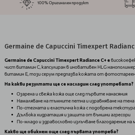
100% Оригинален продукт
Germaine de Capuccini Timexpert Radian
Germaine de Capuccini Timexpert Radiance C+
е
високоефе
чист витамин С, капсулиран в иновативен HLG нанополимер
витамин Е, този серум предпазва кожата от фотостареене
На какви резултати ще се насладим след употребата?
Озарена и свежа кожа още след първите нанасяния
Намаляване на тъмните петна и изравняване на тена 
По-стегната и еластична кожа с подобрена текстура
Дълбока хидратация и защита от външни агресори
По-младо и здравословно излъчване благодарение н
Какво ще обикнем още след първата употреба?