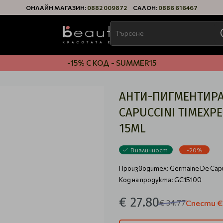
ОНЛАЙН МАГАЗИН:
0882 009872
САЛОН:
0886 616467
-15% С КОД - SUMMER15
АНТИ-ПИГМЕНТИРА
CAPUCCINI TIMEXPE
15ML
В наличност
-20%
Производител:
Germaine De Capu
Код на продукта: GC15100
€ 27.80
€ 34.77
Спести
€