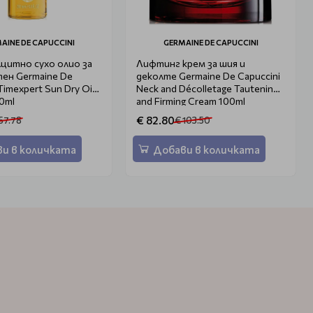
AINE DE CAPUCCINI
GERMAINE DE CAPUCCINI
щитно сухо олио за
Лифтинг крем за шия и
ен Germaine De
деколте Germaine De Capuccini
Timexpert Sun Dry Oil
Neck and Décolletage Tautening
0ml
and Firming Cream 100ml
€ 82.80
57.78
€ 103.50
и в количката
Добави в количката