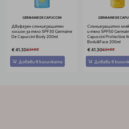
GERMAINE DE CAPUCCINI
GERMAINE DE CAPU
Двуфазен слънцезащитен
Слънцезащитно мляк
лосион за тяло SPF30 Germaine
и тяло SPF50 Germai
De Capuccini Body 200ml
Capuccini Protective M
Body&Face 200ml
€ 41.30
€ 41.30
€ 51.64
€ 51.64
Добави в количката
Добави в колич