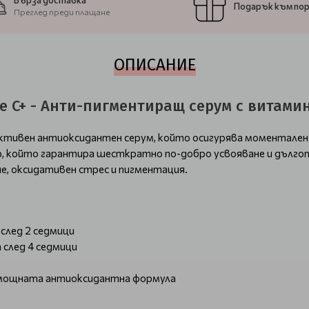
Бърза доставка
Подарък към по
Преглед преди плащане
ОПИСАНИЕ
ce C+ - Анти-пигментиращ серум с витами
ктивен антиоксидантен серум, който осигурява моментален 
, който гарантира шесткратно по-добро усвояване и дългот
, оксидативен стрес и пигментация.
след 2 седмици
 след 4 седмици
а мощната антиоксидантна формула