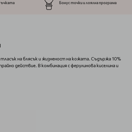
ръчката
Бонус точки и лоялна програма
н
тласък на блясък и жизненост на кожата. Съдържа 10%
райно действие. В комбинация с ферулинова киселина и