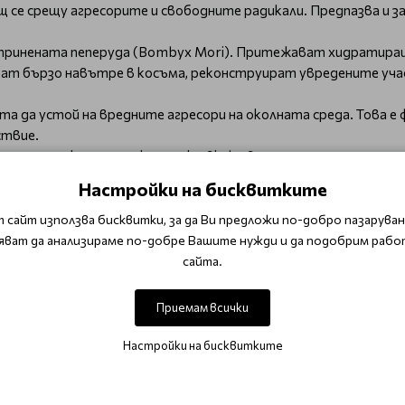
 се срещу агресорите и свободните радикали. Предпазва и 
копринената пеперуда (Bombyx Mori). Притежават хидратира
кват бързо навътре в косъма, реконструират увредените уча
 да устой на вредните агресори на околната среда. Това е ф
ствие.
а се дължи на този комплекс, включващ протеини от хиалуро
 растежа на косата и успокоява; епигалокатехин - мощен ан
Настройки на бисквитките
на клетките.
 сайт използва бисквитки, за да Ви предложи по-добро пазаруване
ousse
НЕ съдържа
парабени, парафин, петролни химикали, DE
яват да анализираме по-добре Вашите нужди и да подобрим рабо
 / Rain Dance Flex Mousse.
Разклатете допре нанесете малко
сайта.
зползва и на суха коса, като финиш продукт.
иращ мус / Artego / Rain Dance Flex Mousse
с останалите
Приемам всички
Настройки на бисквитките