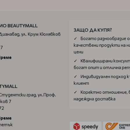
ИО BEAUTYMALL
ЗАЩО ДА КУПЯ?
 Дианабад, ул. Крум Кюлявков
Богатo разнообразие 
качествени продукти на н
67
цени
време
Квалифицирани консул
богат опит и отлична ре
Индивидуален подход к
клиент
TYMALL
Коректно отношение, 
 Студентски град, ул.Проф.
надеждна доставка
ков 7
72
време
 петък