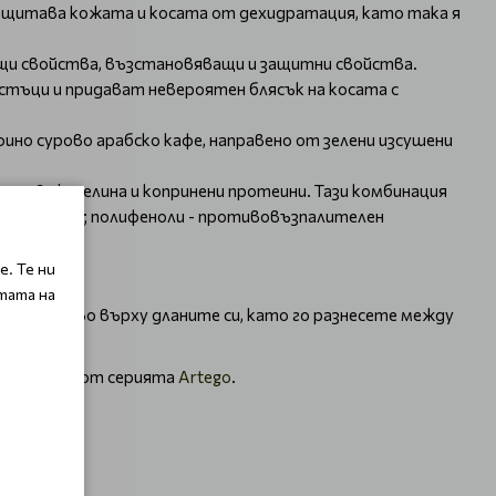
защитава кожата и косата от дехидратация, като така я
щи свойства, възстановяващи и защитни свойства.
стъци и придават невероятен блясък на косата с
ино сурово арабско кафе, направено от зелени изсушени
нова киселина и копринени протеини. Тази комбинация
тиоксидант; полифеноли - противовъзпалителен
. Те ни
A.
тата на
 количесво върху дланите си, като го разнесете между
 продукти от серията
Artego
.