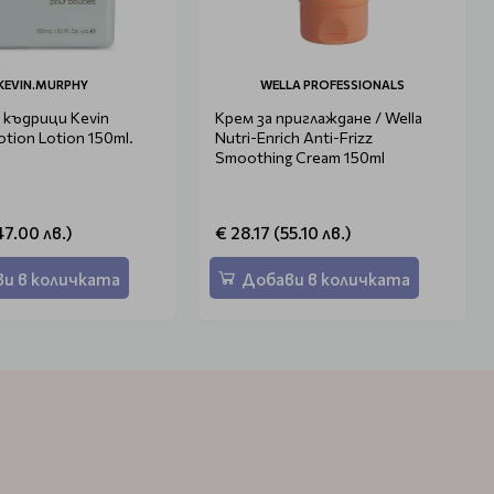
KEVIN.MURPHY
WELLA PROFESSIONALS
 къдрици Kevin
Крем за приглаждане / Wella
tion Lotion 150ml.
Nutri-Enrich Anti-Frizz
Smoothing Cream 150ml
47.00 лв.)
€ 28.17 (55.10 лв.)
и в количката
Добави в количката