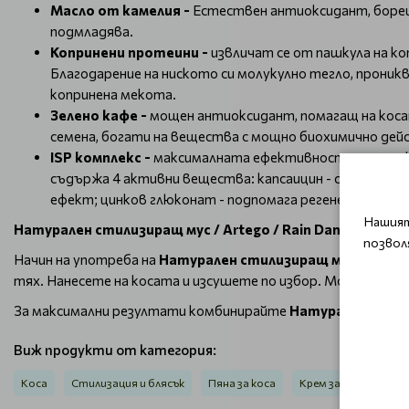
Масло от камелия -
Естествен антиоксидант, борещ
подмладява.
Копринени протеини -
извличат се от пашкула на 
Благодарение на ниското си молукулно тегло, прони
копринена мекота.
Зелено кафе -
мощен антиоксидант, помагащ на косата
семена, богати на вещества с мощно биохимично дей
ISP комплекс -
максималната ефективност на продукт
съдържа 4 активни вещества: капсаицин - стимулира
ефект; цинков глюконат - подпомага регенерацията 
Нашият
Натурален стилизиращ мус / Artego / Rain Dance Flex M
позвол
Начин на употреба на
Натурален стилизиращ мус / Artego
тях. Нанесете на косата и изсушете по избор. Може да се и
За максимални резултати комбинирайте
Натурален стилиз
Виж продукти от категория:
Коса
Стилизация и блясък
Пяна за коса
Крем за коса