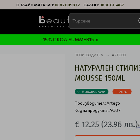
ОНЛАЙН МАГАЗИН:
0882 009872
САЛОН:
0886 616467
-15% С КОД SUMMER15 ☀️
ПРОИЗВОДИТЕЛ
ARTEGO
НАТУРАЛЕН СТИЛИЗ
MOUSSE 150ML
В наличност
-20%
Производител:
Artego
Код на продукта: AG07
€ 12.25
(23.96 лв.)