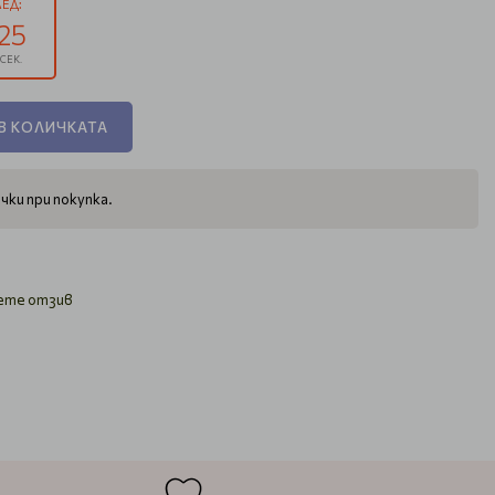
ЕД:
24
СЕК.
В КОЛИЧКАТА
чки при покупка.
ете отзив