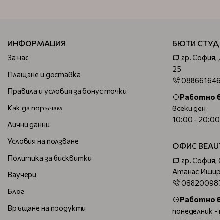
ИНФОРМАЦИЯ
БЮТИ СТУД
За нас
гр. София,
25
Плащане и доставка
08866164
Правила и условия за бонус точки
Работно 
Как да поръчам
всеки ден
10:00 - 20:00
Лични данни
Условия на ползване
ОФИС BEAU
Политика за бисквитки
гр. София,
Атанас Ишир
Ваучери
08820098
Блог
Работно 
Връщане на продукти
понеделник -