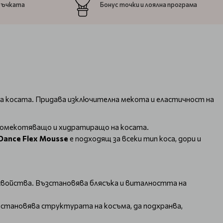
ръчката
Бонус точки и лоялна програма
на косата. Придава изключителна мекота и еластичност на
омекотяващо и хидратиращо на косата.
 Dance Flex Mousse
е подходящ за всеки тип коса, дори и
войства. Възстановява блясъка и виталността на
ъзстановява структурата на косъма, да подхранва,