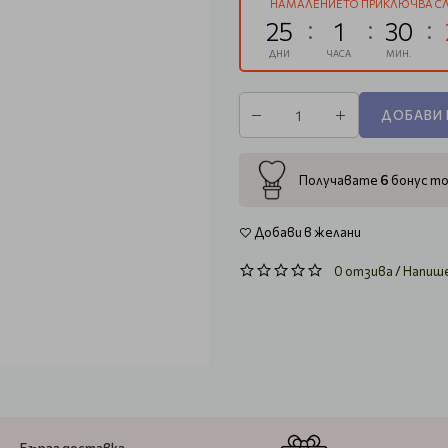
НАМАЛЕНИЕТО ПРИКЛЮЧВА СЛ
25
1
30
ДНИ
ЧАСА
МИН.
ДОБАВИ 
6
Получавате
бонус то
Добави в желани
0 отзива
/
Напиш