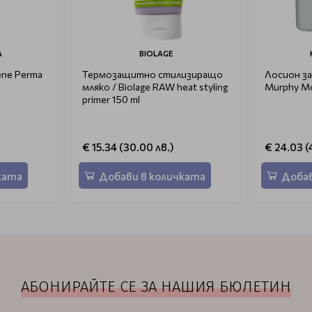
A
BIOLAGE
ene Perma
Термозащитно стилизиращо
Лосион за
мляко / Biolage RAW heat styling
Murphy Mo
primer 150 ml
€ 15.34 (30.00 лв.)
€ 24.03 (
ката
Добави в количката
Добав
АБОНИРАЙТЕ СЕ ЗА НАШИЯ БЮЛЕТИН