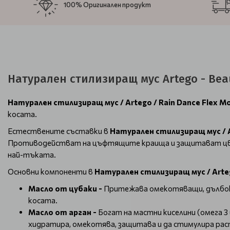
100% Оригинален продукт
Натурален стилизиращ мус Artego - Bea
Натурален стилизиращ мус / Artego / Rain Dance Flex M
косата.
Естествените съставки в
Натурален стилизиращ мус / A
Противодействат на цъфтящите краища и защитават цв
най-тъката.
Основни компоненти в
Натурален стилизиращ мус / Arteg
Масло от цубаки -
Притежава омекотяващи, дълбоко
косата.
Масло от арган -
Богат на мастни киселини (омега 3
хидратира, омекотява, защитава и да стимулира рас