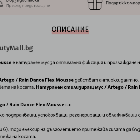
Бърза доставка
Подарък към по
Преглед преди плащане
ОПИСАНИЕ
utyMall.bg
ousse
е натурален мус за оптимална фиксация и приглаждане 
rtego / Rain Dance Flex Mousse
действат антиоксидантно, 
ета на косата.
Натурален стилизиращ мус / Artego / Rain
o / Rain Dance Flex Mousse
са:
 подхранващи, успокояващи, регенериращи и овлажняващи с
 и 6), този елексир на дълголетието притежава силата да в
тежа на косата.