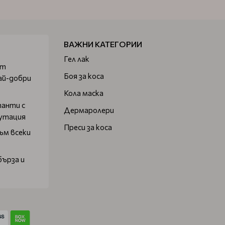
ВАЖНИ КАТЕГОРИИ
Гел лак
от
Боя за коса
ай-добри
Кола маска
танти с
Дермаролери
путация
Преси за коса
ъм всеки
бърза и