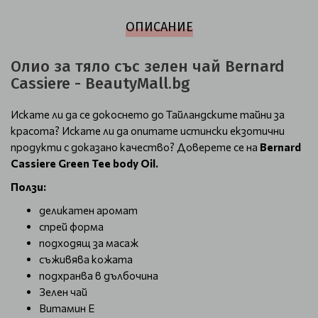
ОПИСАНИЕ
Олио за тяло със зелен чай Bernard
Cassiere - BeautyMall.bg
Искате ли да се докоснето до Тайландските тайни за
красота? Искате ли да опитате истински екзотични
продукти с доказано качество? Доверете се на
Bernard
Cassiere Green Tee body Oil.
Ползи:
деликатен аромат
спрей форма
подходящ за масаж
съживява кожата
подхранва в дълбочина
Зелен чай
Витамин Е