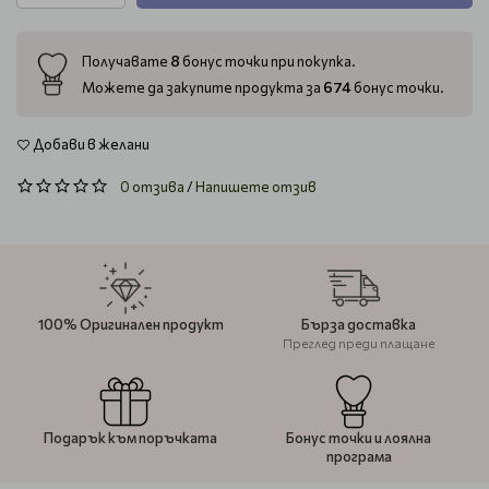
8
Получавате
бонус точки при покупка.
674
Можете да закупите продукта за
бонус точки.
Добави в желани
0 отзива
/
Напишете отзив
100% Оригинален продукт
Бърза доставка
Преглед преди плащане
Подарък към поръчката
Бонус точки и лоялна
програма