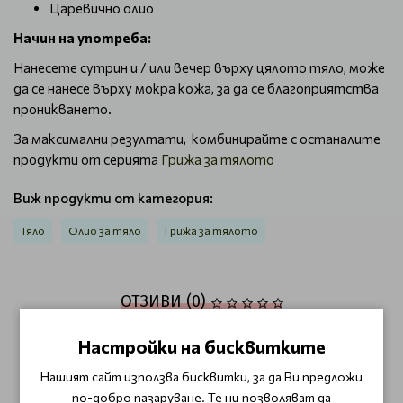
Царевично олио
Начин на употреба:
Нанесете сутрин и / или вечер върху цялото тяло, може
да се нанесе върху мокра кожа, за да се благоприятства
проникването.
За максимални резултати, комбинирайте с останалите
продукти от серията
Грижа за тялото
Виж продукти от категория:
Тяло
Олио за тяло
Грижа за тялото
ОТЗИВИ (0)
Този продукт няма отзиви.
Настройки на бисквитките
Нашият сайт използва бисквитки, за да Ви предложи
НАПИШЕТЕ ОТЗИВ
по-добро пазаруване. Те ни позволяват да