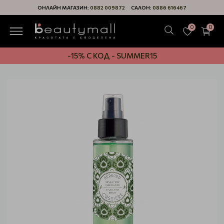
ОНЛАЙН МАГАЗИН:
0882 009872
САЛОН:
0886 616467
0
0
-15% С КОД - SUMMER15