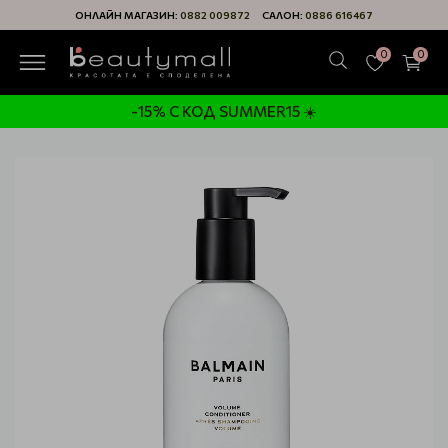
ОНЛАЙН МАГАЗИН:
0882 009872
САЛОН:
0886 616467
0
0
-15% С КОД SUMMER15 ☀️