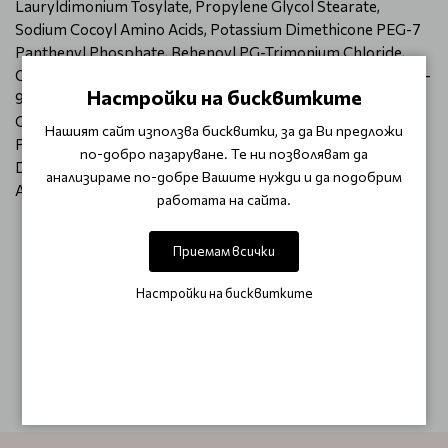
Lauryldimonium Tosylate, Propylene Glycol Stearate,
Sodium Cocoyl Amino Acids, Potassium Dimethicone PEG-7
Panthenyl Phosphate, Behenoyl PG-Trimonium Chloride,
Quaternium-80, Amodimethicone, C11-15 Pareth-7, Laureth-
Настройки на бисквитките
9, Glycerin, Trideceth-12, Ethylhexyl Methoxycinnamate,
Ceteareth-20, Phenoxyethanol, Ethylhexylglycerin,
Нашият сайт използва бисквитки, за да Ви предложи
Polyquaternium-37, Propylene Glycol
по-добро пазаруване. Те ни позволяват да
Dicaprylate/Dicaprate, PPG-1 Trideceth-6, Parfum, Citric
анализираме по-добре Вашите нужди и да подобрим
Acid.
работата на сайта.
Приемам всички
ОТЗИВИ (0)
Настройки на бисквитките
Този продукт няма отзиви.
НАПИШЕТЕ ОТЗИВ