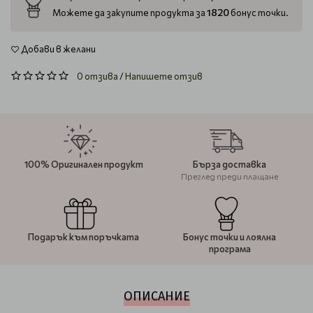
1820
Можете да закупите продукта за
бонус точки.
Добави в желани
0 отзива
/
Напишете отзив
100% Оригинален продукт
Бърза доставка
Преглед преди плащане
Подарък към поръчката
Бонус точки и лоялна
програма
ОПИСАНИЕ