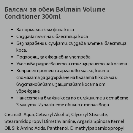
Балсам за обем Balmain Volume
Conditioner 300ml
За нормална към фина коса
Създава плътна и блестяща коса
Без парабени и сулфати, създава плътна, блестяща
коса.
Подходящ за ежедневна употреба
Улеснява разресването и стилизирането на косата
Копринен протеин и арганово масло, които
спомагата за задържане на влагата в косъма и
възстановяват и защитават косата от
увреждане
Нанесете на влажна коса по дължините и оставете
3 минути. Изплакнете обилно с топла вода
Състав: Aqua, Cetearyl Alcohol, Glyceryl Stearate,
Stearamidopropyl Dimethylamine, Argania Spinosa Kernel
Oil, Silk Amino Acids, Panthenol, Dimethylpabamidopropyl