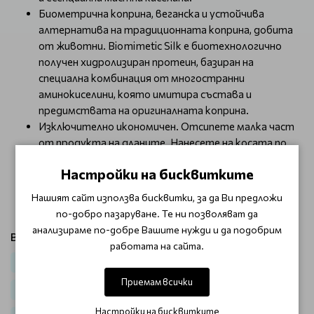
Биометрична коприна, веганска и устойчива
алтернатива на традиционната коприна, добита
от животни. Biomimetic Silk е биотехнологично
получен хидролизиран протеин, базиран на
специална комбинация от многостранни
аминокиселини, която имитира състава и
предимствата на оригиналната коприна.
Изключително икономичен. Отсипете малка част
от продукта на дланите. Нанесете на косата по
цялата дължина и оставете да подейства 1
Настройки на бисквитките
минута. Изплакнете обилно с вода. Използвайте
всеки път след измиване с шампоан за боядисана
Нашият сайт използва бисквитки, за да Ви предложи
коса
Goldwell
Kerasilk.
по-добро пазаруване. Те ни позволяват да
анализираме по-добре Вашите нужди и да подобрим
Виж продукти от категория:
работата на сайта.
Коса
Балсами за коса
За боядисана коса
Приемам всички
Луксозна грижа Goldwell Kerasilk Hair Care
Настройки на бисквитките