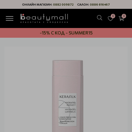
ОНЛАЙН МАГАЗИН:
0882 009872
САЛОН:
0886 616467
0
0
-15% С КОД - SUMMER15