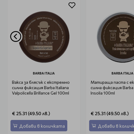
BARBA ITALIA
BARBA ITALIA
Вакса за блясък с екстремно
Матираща паста с е
силна фиксация Barba Italiana
силна фиксация Barba I
Valpolicella Brillance Gel 100ml
Insolia 100ml
€ 25.31 (49.50 лв.)
€ 25.31 (49.50 лв.)
Добави в количката
Добави в колич