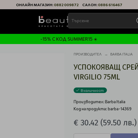
ОНЛАЙН МАГАЗИН:
0882 009872
САЛОН:
0886 616467
-15% С КОД SUMMER15 ☀️
ПРОИЗВОДИТЕЛ
BARBA ITALIA
УСПОКОЯВАЩ СРЕЙ 
VIRGILIO 75ML
В наличност
Производител:
Barba Italia
Код на продукта: barba-14369
€ 30.42
(59.50 лв.)