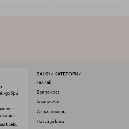
ВАЖНИ КАТЕГОРИИ
Гел лак
от
Боя за коса
ай-добри
Кола маска
танти с
Дермаролери
путация
Преси за коса
ъм всеки