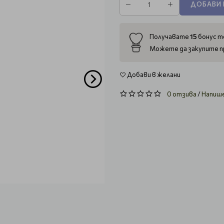
ДОБАВИ 
15
Получавате
бонус то
Можете да закупите п
Добави в желани
0 отзива
/
Напиш