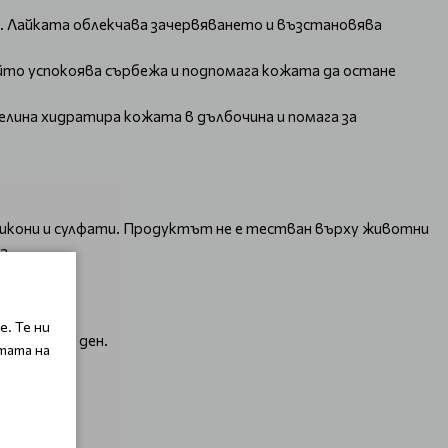
. Лайката облекчава зачервяването и възстановява
то успокоява сърбежа и подпомага кожата да остане
лина хидратира кожата в дълбочина и помага за
силикони и сулфати. Продуктът не е тестван върху животни
а.
вежест.
. Те ни
рез целия ден.
тата на