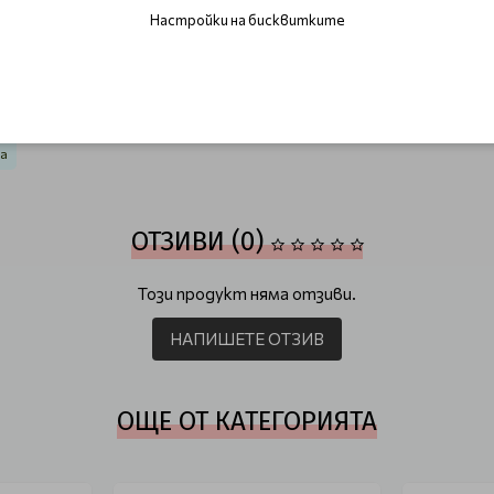
ъркате или разнасяте.
Настройки на бисквитките
iana Virgilio
и усетете дълготрайното усещане за свежест, 
който гарантира гладка и еластична кожа без нежелани разд
да
ОТЗИВИ (0)
Този продукт няма отзиви.
НАПИШЕТЕ ОТЗИВ
ОЩЕ ОТ КАТЕГОРИЯТА