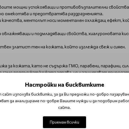
 своите мощни успокояващи и противовъзпалителни свойства
но омекотява и предотвратява раздразненията.
 качества, ментолът носи моментален охлаждащ ефект, кой
а овлажняващи и подмладяващи свойства, хиалуроновата кисе
твен златист тен на кожата, който изглежда свеж и сияен.
грижа за кожата, като не съдържа ГМО, парабени, парафини, 
о не само поддържат кожата здрава, но и защитават природат
Настройки на бисквитките
а веднага след нанасяне, придавайки усещане за чистота и с
 сайт използва бисквитки, за да Ви предложи по-добро пазаруване
селина осигурява интензивна хидратация, която се задържа п
яват да анализираме по-добре Вашите нужди и да подобрим рабо
твителна и склонна към зачервяване кожа.
сайта.
Приемам всички
ъснене, като държите флакона на разстояние около 20 см.