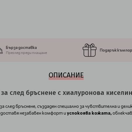
Бърза доставка
Подарък към по
Преглед преди плащане
ОПИСАНИЕ
ей за след бръснене с хиалуронова кисели
за след бръснене, създаден специално за чувствителна и дел
редоставя незабавен комфорт и
успокоява кожата,
облекчав