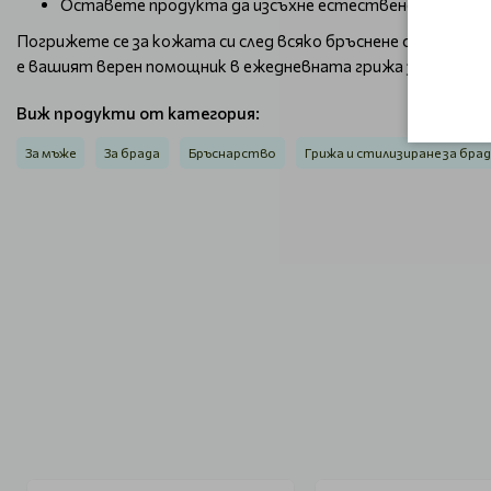
Оставете продукта да изсъхне естествено, без да т
Погрижете се за кожата си след всяко бръснене с
Barba Ital
е вашият верен помощник в ежедневната грижа за лицето, 
Виж продукти от категория:
За мъже
За брада
Бръснарство
Грижа и стилизиране за бра