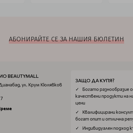
АБОНИРАЙТЕ СЕ ЗА НАШИЯ БЮЛЕТИН
ИО BEAUTYMALL
ЗАЩО ДА КУПЯ?
 Дианабад, ул. Крум Кюлявков
Богатo разнообразие 
качествени продукти на н
67
цени
време
Квалифицирани консул
богат опит и отлична ре
Индивидуален подход к