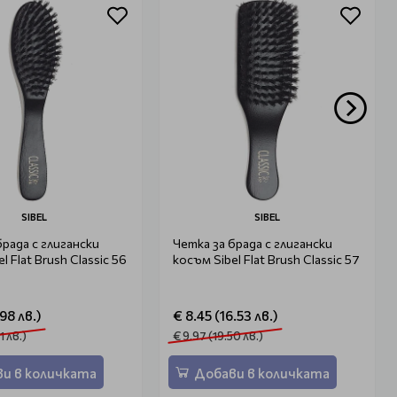
SIBEL
SIBEL
брада с глигански
Четка за брада с глигански
l Flat Brush Classic 56
косъм Sibel Flat Brush Classic 57
.98 лв.)
€ 8.45 (16.53 лв.)
1 лв.)
€ 9.97 (19.50 лв.)
и в количката
Добави в количката