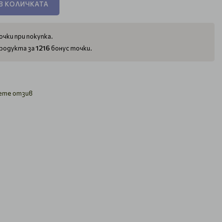
В КОЛИЧКАТА
чки при покупка.
1216
родукта за
бонус точки.
ете отзив