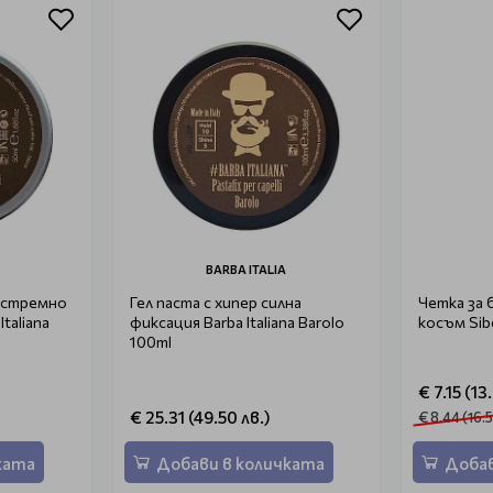
BARBA ITALIA
кстремно
Гел паста с хипер силна
Четка за 
taliana
фиксация Barba Italiana Barolo
косъм Sibe
100ml
€ 7.15 (13
€ 25.31 (49.50 лв.)
€ 8.44 (16.5
ката
Добави в количката
Добав