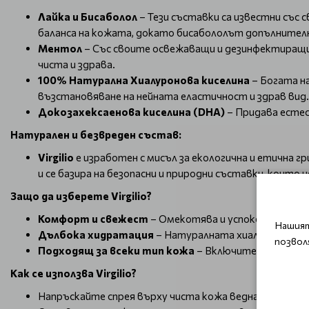
Лайка и Бисаболол
– Тези съставки са известни със
баланса на кожата, докато бисабололът допълнител
Ментол
– Със своите освежаващи и дезинфектиращи
чиста и здрава.
100% Натурална Хиалуронова киселина
– Богата н
възстановяване на нейната еластичност и здрав вид.
Докозахексаенова киселина (DHA)
– Придава естес
Натурален и безвреден състав:
Virgilio
е изработен с мисъл за екологична и етична 
и се базира на безопасни и природни съставки, коит
Защо да изберете Virgilio?
Комфорт и свежест
– Омекотява и успокоява кожат
Нашият
Дълбока хидратация
– Натуралната хиалуронова ки
позвол
Подходящ за всеки тип кожа
– Включително за чувс
Как се използва Virgilio?
Напръскайте спрея върху чиста кожа веднага след бр