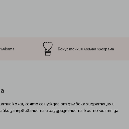
ръчката
Бонус точки и лоялна програма
на
икатна кожа, която се нуждае от дълбока хидратация и
айки зачервяванията и раздразненията, които могат да