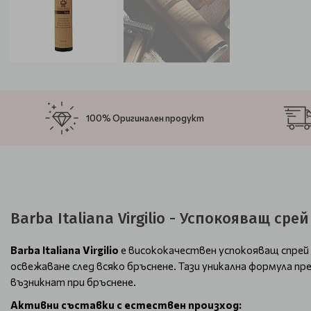
100% Оригинален продукт
Barba Italiana Virgilio - Успокояващ ср
Barba Italiana Virgilio
е висококачествен успокояващ спрей 
освежаване след всяко бръснене. Тази уникална формула п
възникнат при бръснене.
Активни съставки с естествен произход: