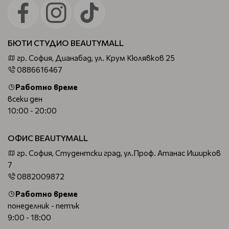
БЮТИ СТУДИО BEAUTYMALL
гр. София, Дианабад, ул. Крум Кюлявков 25
0886616467
Работно време
всеки ден
10:00 - 20:00
ОФИС BEAUTYMALL
гр. София, Студентски град, ул.Проф. Атанас Иширков
7
0882009872
Работно време
понеделник - петък
9:00 - 18:00