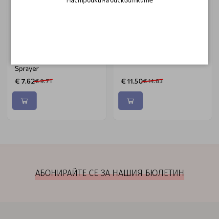
ACTIVE
ACTIVE
Четка за врат с
Берберска пелерина с
контейнер за талк Neck
гумена яка J-457
Brush Talcum Powder
Sprayer
€ 7.62
€ 11.50
€ 9.71
€ 14.83
АБОНИРАЙТЕ СЕ ЗА НАШИЯ БЮЛЕТИН