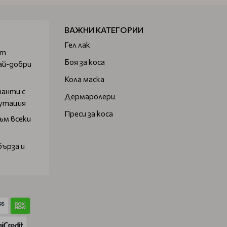
ВАЖНИ КАТЕГОРИИ
Гел лак
от
Боя за коса
ай-добри
Кола маска
танти с
Дермаролери
путация
Преси за коса
ъм всеки
бърза и