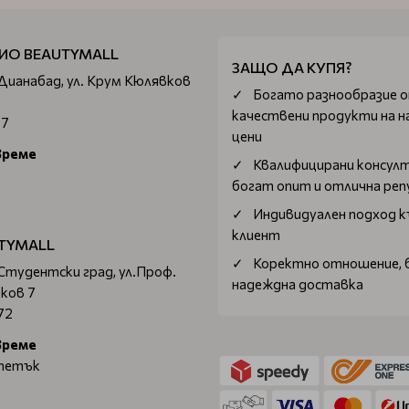
ИО BEAUTYMALL
ЗАЩО ДА КУПЯ?
 Дианабад, ул. Крум Кюлявков
Богатo разнообразие 
качествени продукти на н
67
цени
време
Квалифицирани консул
богат опит и отлична ре
Индивидуален подход к
клиент
TYMALL
Коректно отношение, 
 Студентски град, ул.Проф.
надеждна доставка
ков 7
72
време
 петък