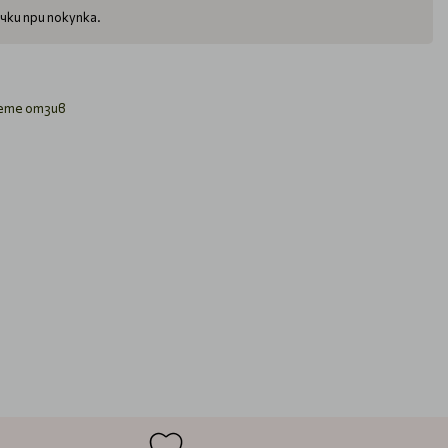
чки при покупка.
ете отзив