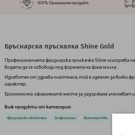
100% Оригинален продукт
Бръснарска пръскалка Shine Gold
Професионалната фризьорска пръскачка Shine осигурява на
водата да се освободи под формата на фина мъгла .
Изработен от здрава пластмаса, той е идеален за всеки ф
характер.
Ергономично оформените места за задържане улесняват изп
Виж продукти от категория:
Фризьорски аксесоари
За фризьори
Бръснарство
Бръснарск