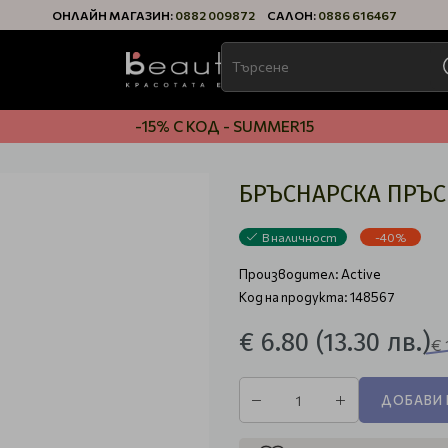
ОНЛАЙН МАГАЗИН:
0882 009872
САЛОН:
0886 616467
-15% С КОД - SUMMER15
БРЪСНАРСКА ПРЪС
В наличност
-40%
Производител:
Active
Код на продукта: 148567
€ 6.80
(13.30 лв.)
€ 
ДОБАВИ 