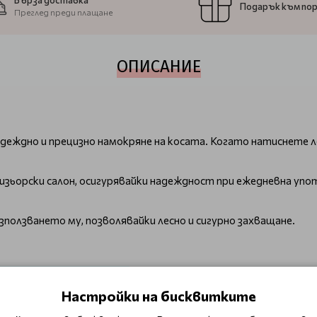
Бърза доставка
Подарък към по
Преглед преди плащане
ОПИСАНИЕ
деждно и прецизно намокряне на косата. Когато натиснете ло
ризьорски салон, осигурявайки надеждност при ежедневна уп
олзването му, позволявайки лесно и сигурно захващане.
и принадлежности и аксесоари
Настройки на бисквитките