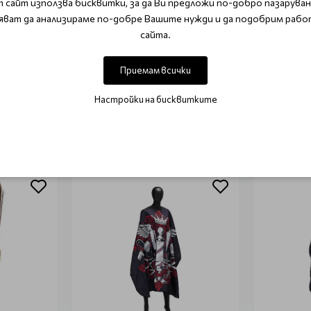
 сайт използва бисквитки, за да Ви предложи по-добро пазаруване
ОТЗИВИ (0)
яват да анализираме по-добре Вашите нужди и да подобрим рабо
сайта.
Този продукт няма отзиви.
Приемам всички
НАПИШЕТЕ ОТЗИВ
Настройки на бисквитките
ОЩЕ ОТ КАТЕГОРИЯТА