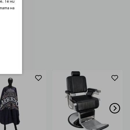
. Те ни
тата на