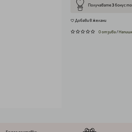
3
Получавате
бонус то
Добави в желани
0 отзива
/
Напиш