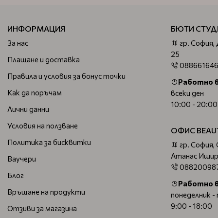
ИНФОРМАЦИЯ
БЮТИ СТУД
За нас
гр. София,
25
Плащане и доставка
08866164
Правила и условия за бонус точки
Работно 
Как да поръчам
всеки ден
10:00 - 20:00
Лични данни
Условия на ползване
ОФИС BEAU
Политика за бисквитки
гр. София,
Атанас Ишир
Ваучери
08820098
Блог
Работно 
Връщане на продукти
понеделник -
9:00 - 18:00
Отзиви за магазина