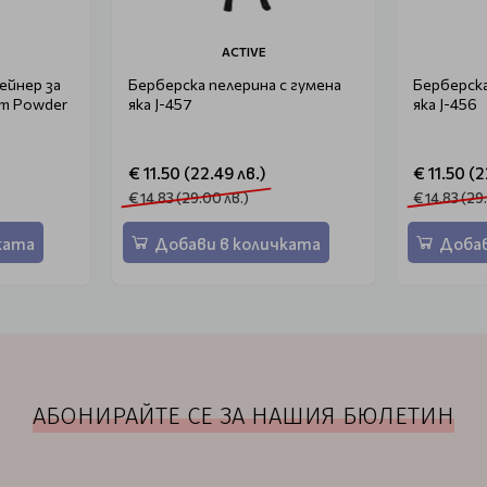
ACTIVE
ейнер за
Берберска пелерина с гумена
Берберска
um Powder
яка J-457
яка J-456
€ 11.50 (22.49 лв.)
€ 11.50 (2
€ 14.83 (29.00 лв.)
€ 14.83 (29
ката
Добави в количката
Добав
АБОНИРАЙТЕ СЕ ЗА НАШИЯ БЮЛЕТИН