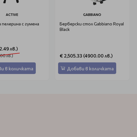
ACTIVE
GABBIANO
 пелерина с гумена
Берберски стол Gabbiano Royal
Black
2.49 лв.)
€ 2,505.33 (4900.00 лв.)
.00 лв.)
и в количката
Добави в количката