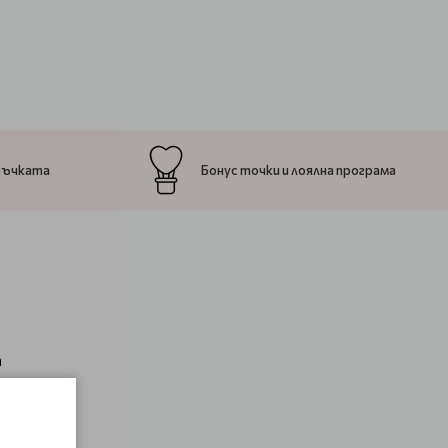
ръчката
Бонус точки и лоялна програма
а