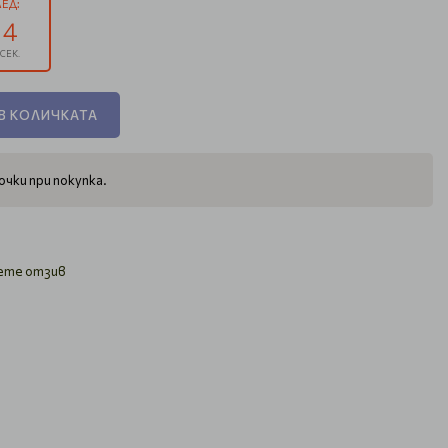
ЕД:
3
СЕК.
В КОЛИЧКАТА
чки при покупка.
ете отзив