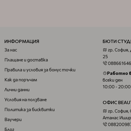
ИНФОРМАЦИЯ
БЮТИ СТУД
За нас
гр. София,
25
Плащане и доставка
08866164
Правила и условия за бонус точки
Работно 
Как да поръчам
всеки ден
10:00 - 20:00
Лични данни
Условия на ползване
ОФИС BEAU
Политика за бисквитки
гр. София,
Атанас Ишир
Ваучери
08820098
Блог