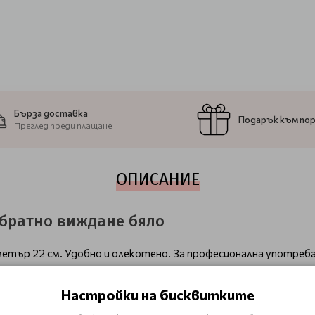
Бърза доставка
Подарък към по
Преглед преди плащане
ОПИСАНИЕ
 обратно виждане бяло
метър 22 см. Удобно и олекотено. За професионална употреб
Настройки на бисквитките