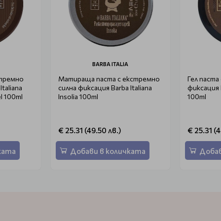
BARBA ITALIA
стремно
Матираща паста с екстремно
Гел паста
taliana
силна фиксация Barba Italiana
фиксация B
el 100ml
Insolia 100ml
100ml
€ 25.31 (49.50 лв.)
€ 25.31 (4
ката
Добави в количката
Добав