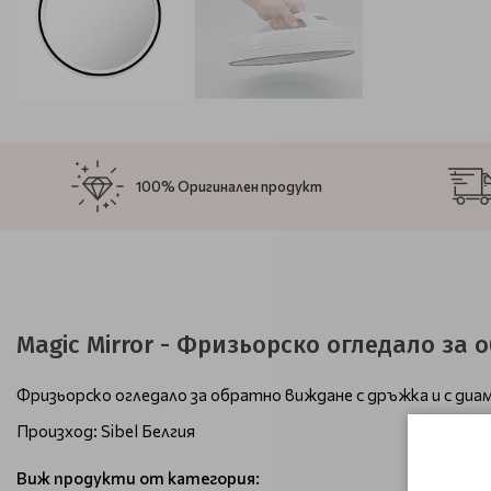
100% Оригинален продукт
Magic Mirror - Фризьорско огледало за
Фризьорско огледало за обратно виждане с дръжка и с диа
Произход: Sibel Белгия
Виж продукти от категория: