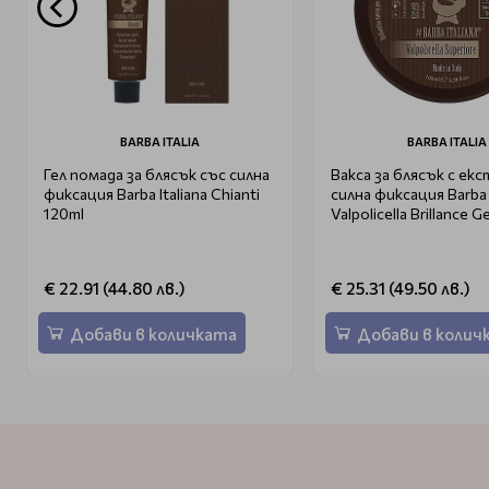
BARBA ITALIA
BARBA ITALIA
Гел помада за блясък със силна
Вакса за блясък с ек
фиксация Barba Italiana Chianti
силна фиксация Barba I
120ml
Valpolicella Brillance G
€ 22.91 (44.80 лв.)
€ 25.31 (49.50 лв.)
Добави в количката
Добави в колич