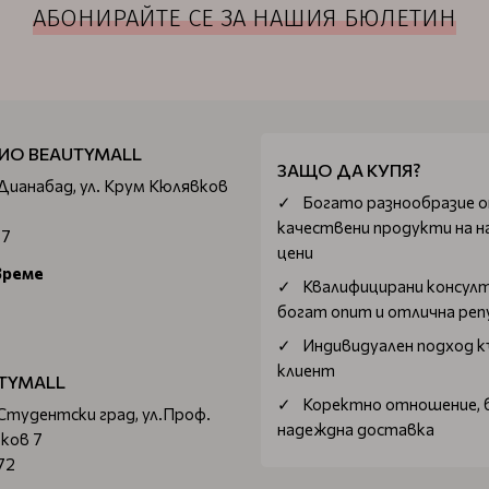
АБОНИРАЙТЕ СЕ ЗА НАШИЯ БЮЛЕТИН
ИО BEAUTYMALL
ЗАЩО ДА КУПЯ?
 Дианабад, ул. Крум Кюлявков
Богатo разнообразие 
качествени продукти на н
67
цени
време
Квалифицирани консул
богат опит и отлична ре
Индивидуален подход к
клиент
TYMALL
Коректно отношение, 
 Студентски град, ул.Проф.
надеждна доставка
ков 7
72