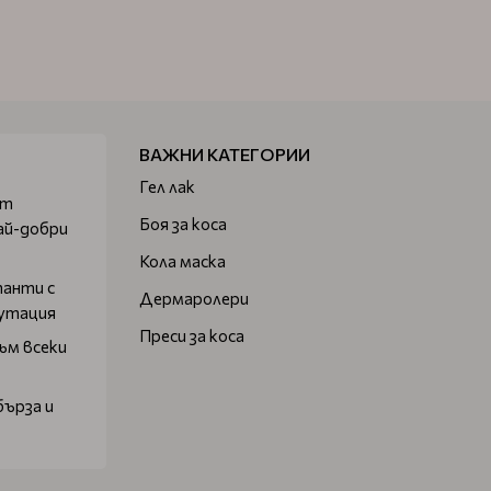
ВАЖНИ КАТЕГОРИИ
Гел лак
от
Боя за коса
ай-добри
Кола маска
танти с
Дермаролери
путация
Преси за коса
ъм всеки
бърза и