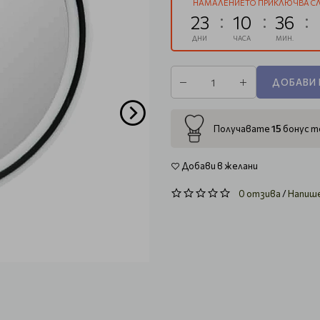
НАМАЛЕНИЕТО ПРИКЛЮЧВА СЛ
23
10
36
ДНИ
ЧАСА
МИН.
ДОБАВИ 
15
Получавате
бонус то
Добави в желани
0 отзива
/
Напиш