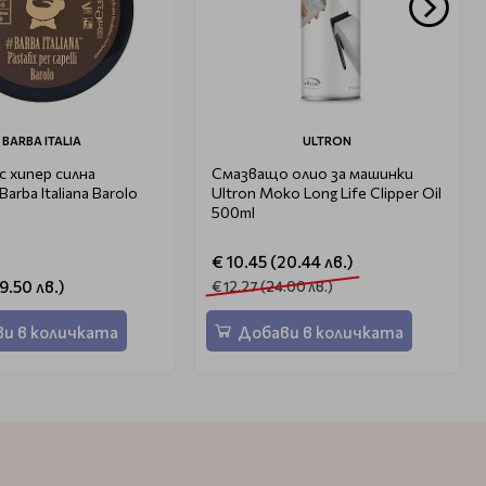
BARBA ITALIA
ULTRON
 с хипер силна
Смазващo олио за машинки
arba Italiana Barolo
Ultron Moko Long Life Clipper Oil
500ml
€ 10.45 (20.44 лв.)
9.50 лв.)
€ 12.27 (24.00 лв.)
и в количката
Добави в количката