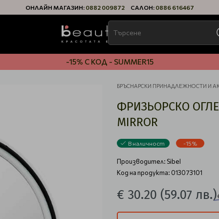
ОНЛАЙН МАГАЗИН:
0882 009872
САЛОН:
0886 616467
-15% С КОД - SUMMER15
БРЪСНАРСКИ ПРИНАДЛЕЖНОСТИ И А
ФРИЗЬОРСКО ОГЛЕ
MIRROR
В наличност
-15%
Производител:
Sibel
Код на продукта: 013073101
€ 30.20
(59.07 лв.)