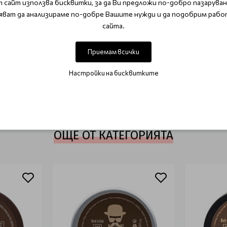
 сайт използва бисквитки, за да Ви предложи по-добро пазаруване
и принадлежности и аксесоари
яват да анализираме по-добре Вашите нужди и да подобрим рабо
сайта.
ОТЗИВИ (0)
Приемам всички
Настройки на бисквитките
Този продукт няма отзиви.
НАПИШЕТЕ ОТЗИВ
ОЩЕ ОТ КАТЕГОРИЯТА