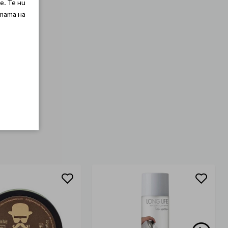
. Те ни
тата на