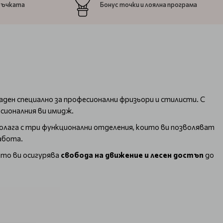
ръчката
Бонус точки и лоялна програма
даден специално за професионални фризьори и стилисти. С
есионалния ви имидж.
олага с три функционални отделения, които ви позволяват
работа.
ато ви осигурява
свобода на движение и лесен достъп
до