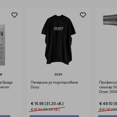
EW
DUSY
а брада
Пелерина за подстригване
Професио
Serum
Dusy
сешоар St
Dryer 20
€ 15.95 (31.20 лв.)
€ 49.10 (
€ 19.94 (39.00 лв.)
€ 61.36 (12