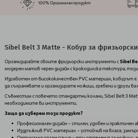
100% Оригинален продукт
Sibel Belt 3 Matte - Кобур за фризьорс
Организирайте своите фризьорски инструменти с
Sibel B
модерен матов черен дизайн с крокодилска текстура, този
Изработен от висококачествен PVC материал, кобурът е
да съхранявате и организирате ножици, гребени и други ва
Съвместим с повечето стандартни колани, Sibel Belt 3 Mat
необходимите ви инструменти.
Защо да изберем този продукт?
Професионален дизайн – стилен, удобен и практичен а
Издръжлив PVC материал – устойчив на влага, замърс
Оптимална организация – три отделения за ножици, г