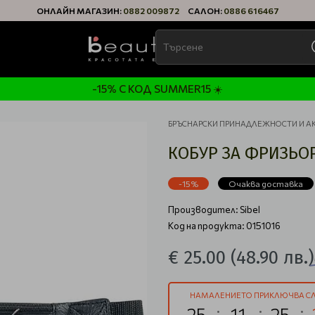
ОНЛАЙН МАГАЗИН:
0882 009872
САЛОН:
0886 616467
-15% С КОД SUMMER15 ☀️
БРЪСНАРСКИ ПРИНАДЛЕЖНОСТИ И А
КОБУР ЗА ФРИЗЬОР
-15%
Очаква доставка
Производител:
Sibel
Код на продукта: 0151016
€ 25.00
(48.90 лв.)
НАМАЛЕНИЕТО ПРИКЛЮЧВА СЛ
25
11
25