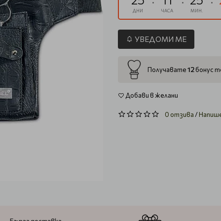
ДНИ
ЧАСА
МИН.
УВЕДОМИ МЕ
12
Получавате
бонус то
Добави в желани
0 отзива
/
Напиш