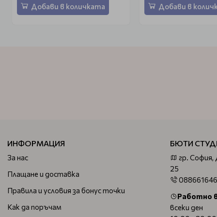
Добави в количката
Добави в колич
ИНФОРМАЦИЯ
БЮТИ СТУД
За нас
гр. София,
25
Плащане и доставка
08866164
Правила и условия за бонус точки
Работно 
Как да поръчам
всеки ден