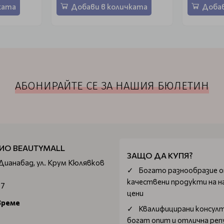
ката
Добави в количката
Добав
АБОНИРАЙТЕ СЕ ЗА НАШИЯ БЮЛЕТИН
ИО BEAUTYMALL
ЗАЩО ДА КУПЯ?
 Дианабад, ул. Крум Кюлявков
Богатo разнообразие 
качествени продукти на н
67
цени
време
Квалифицирани консул
богат опит и отлична ре