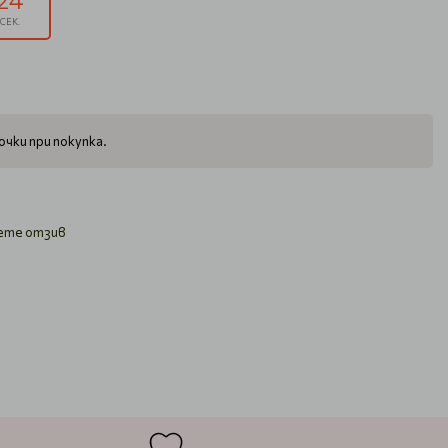
СЕК.
чки при покупка.
ете отзив