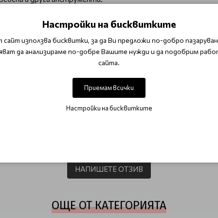
колани.
о необходимите инструменти и подобрява ефективността.
Настройки на бисквитките
менти с лекота, ще работите по-ефективно и ще поддър
 сайт използва бисквитки, за да Ви предложи по-добро пазаруване
ла и функционалността в своята работа!
яват да анализираме по-добре Вашите нужди и да подобрим рабо
сайта.
Приемам всички
и принадлежности и аксесоари
Настройки на бисквитките
ОТЗИВИ (0)
Този продукт няма отзиви.
НАПИШЕТЕ ОТЗИВ
ОЩЕ ОТ КАТЕГОРИЯТА