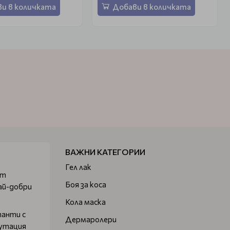
и в количката
Добави в количката
ВАЖНИ КАТЕГОРИИ
Гел лак
от
Боя за коса
ай-добри
Кола маска
танти с
Дермаролери
путация