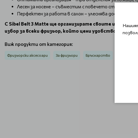
Лесен за носене – съвместим с повечето стандартни 
Перфектен за работа в салон – улеснява достъпа д
С Sibel Belt 3 Matte ще организирате своите инстру
Нашият
избор за всеки фризьор, който цени удобството, сти
позвол
Виж продукти от категория:
Фризьорски аксесоари
За фризьори
Бръснарство
Бръснарск