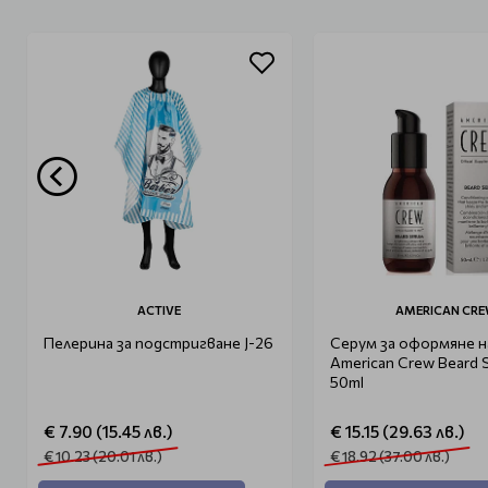
ACTIVE
AMERICAN CR
Пелерина за подстригване J-26
Серум за оформяне н
American Crew Beard 
50ml
€ 7.90 (15.45 лв.)
€ 15.15 (29.63 лв.)
€ 10.23 (20.01 лв.)
€ 18.92 (37.00 лв.)