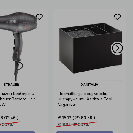
STHAUER
XANITALIA
нален берберски
Поставка за фризьорски
hauer Barbero Hair
инструменти Xanitalia Tool
00W
Organiser
96.03 лв.)
€ 15.13 (29.60 лв.)
0.00 лв.)
€ 18.92 (37.00 лв.)