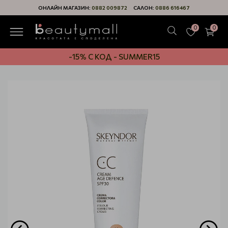
ОНЛАЙН МАГАЗИН:
0882 009872
САЛОН:
0886 616467
0
0
-15% С КОД - SUMMER15