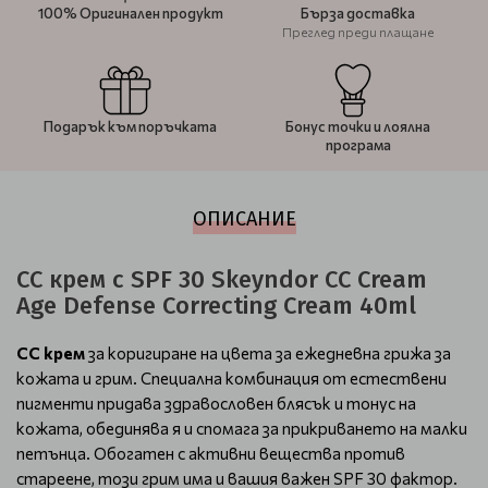
100% Оригинален продукт
Бърза доставка
Преглед преди плащане
Подарък към поръчката
Бонус точки и лоялна
програма
ОПИСАНИЕ
CC крем с SPF 30 Skeyndor CC Cream
Age Defense Correcting Cream 40ml
CC крем
за коригиране на цвета за ежедневна грижа за
кожата и грим. Специална комбинация от естествени
пигменти придава здравословен блясък и тонус на
кожата, обединява я и спомага за прикриването на малки
петънца. Обогатен с активни вещества против
стареене, този грим има и вашия важен SPF 30 фактор.