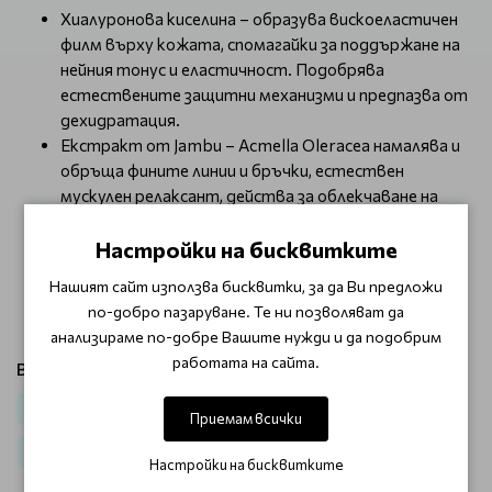
Хиалуронова киселина – образува вискоеластичен
филм върху кожата, спомагайки за поддържане на
нейния тонус и еластичност. Подобрява
естествените защитни механизми и предпазва от
дехидратация.
Екстракт от Jambu – Acmella Oleracea намалява и
обръща фините линии и бръчки, естествен
мускулен релаксант, действа за облекчаване на
контракциите на подкожните мускули на лицето,
които до голяма степен се приписват на
Настройки на бисквитките
„мимическите линии“ на стареещата кожа
Нашият сайт използва бисквитки, за да Ви предложи
Нанесете продукта върху чиста кожа и
по-добро пазаруване. Те ни позволяват да
масажирайте до получаване на равномерен цвят.
анализираме по-добре Вашите нужди и да подобрим
работата на сайта.
Виж продукти от категория:
Лице
Грим
Лице
Тониращ крем
Приемам всички
Грим Skeyndor Make up
Настройки на бисквитките