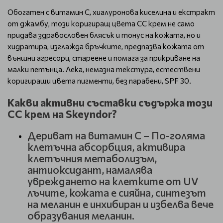
Обогатен с витамин С, хиалуронова киселина и екстракт
от джамбу, този коригиращ цвета CC крем не само
придава здравословен блясък и тонус на кожата, но и
хидратира, изглажда бръчките, предпазва кожата от
външни агресори, стареене и помага за прикриване на
малки петънца. Лека, немазна текстура, естествени
коригиращи цвета пигменти, без парабени, SPF 30.
Какви активни съставки съдържа този
СС крем на Skeyndor?
Дериват на витамин С – По-голяма
клетъчна абсорбция, активира
клетъчния метаболизъм,
антиоксидант, намалява
увреждането на клетките от UV
лъчите, кожата е сияйна, синтезът
на меланин е инхибиран и избелва вече
образувания меланин.