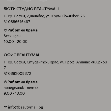
БЮТИ СТУДИО BEAUTYMALL
гр. София, Дианабад, ул. Крум Кюлявков 25
0886616467
Работно време
всеки ден
10:00 - 20:00
ОФИС BEAUTYMALL
гр. София, Студентски град, ул.Проф. Атанас Иширков
7
0882009872
Работно време
понеделник - петък
9:00 - 18:00
info@beautymall.bg