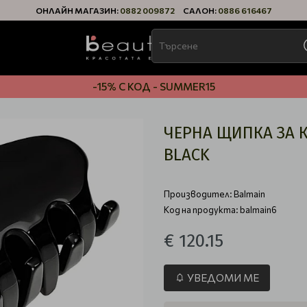
ОНЛАЙН МАГАЗИН:
0882 009872
САЛОН:
0886 616467
-15% С КОД - SUMMER15
ЧЕРНА ЩИПКА ЗА К
BLACK
Производител:
Balmain
Код на продукта: balmain6
€ 120.15
УВЕДОМИ МЕ