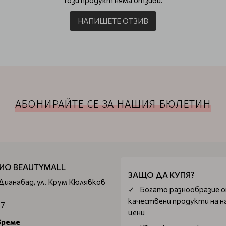
Този продукт няма отзиви.
НАПИШЕТЕ ОТЗИВ
АБОНИРАЙТЕ СЕ ЗА НАШИЯ БЮЛЕТИН
ИО BEAUTYMALL
ЗАЩО ДА КУПЯ?
 Дианабад, ул. Крум Кюлявков
Богатo разнообразие 
качествени продукти на н
67
цени
време