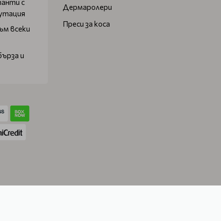
танти с
Дермаролери
путация
Преси за коса
ъм всеки
бърза и