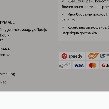
Квалифицирани консул
богат опит и отлична ре
Индивидуален подход к
клиент
TYMALL
Коректно отношение, 
 Студентски град, ул.Проф.
надеждна доставка
ков 7
72
време
 петък
ymall.bg
 нас
. © 2026