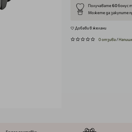
60
Получавате
бонус т
Можете да закупите п
Добави в желани
0 отзива
/
Напиш