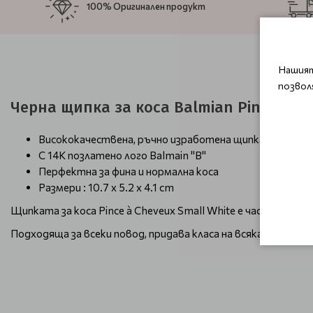
100% Оригинален продукт
Нашият
позвол
Черна щипка за коса Balmian Pince a Ch
Висококачествена, ръчно изработена щипка за коса с
С 14K позлатено лого Balmain "B"
Перфектна за фина и нормална коса
Размери : 10.7 x 5.2 x 4.1 cm
Щипката за коса Pince à Cheveux Small White е част от емб
Подходяща за всеки повод, придава класа на всяка прическа