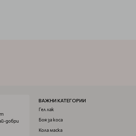
ВАЖНИ КАТЕГОРИИ
Гел лак
от
Боя за коса
ай-добри
Кола маска