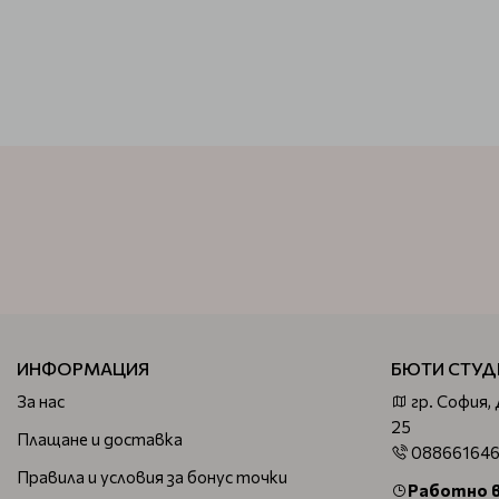
ИНФОРМАЦИЯ
БЮТИ СТУД
За нас
гр. София,
25
Плащане и доставка
08866164
Правила и условия за бонус точки
Работно 