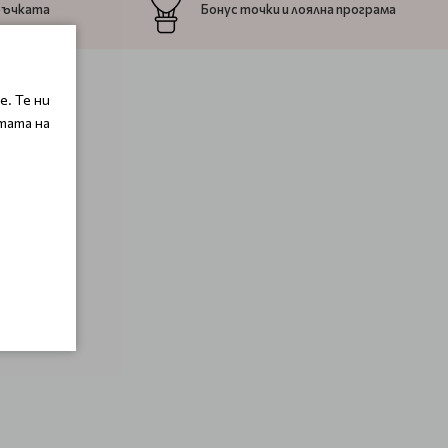
ръчката
Бонус точки и лоялна програма
. Те ни
тата на
s.