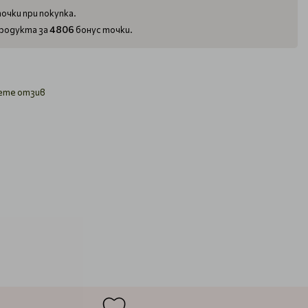
очки при покупка.
4806
родукта за
бонус точки.
ете отзив