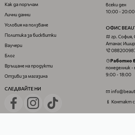
Как да поръчам
всеки ден
10:00 - 20:00
Лични данни
Условия на ползване
ОФИС BEAU
Политика за бисквитки
гр. София,
Атанас Ишир
Ваучери
08820098
Блог
Работно 
Връщане на продукти
понеделник -
9:00 - 18:00
Отзиви за магазина
СЛЕДВАЙТЕ НИ
info@beaut
Контакт с
Beautymall - професионална козметика за коса, лице и тяло