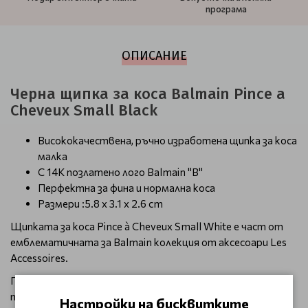
програма
ОПИСАНИЕ
Черна щипка за коса Balmain Pince a
Cheveux Small Black
Висококачествена, ръчно изработена щипка за коса
малка
С 14K позлатено лого Balmain "B"
Перфектна за фина и нормална коса
Размери :5.8 x 3.1 x 2.6 cm
Щипката за коса Pince à Cheveux Small White е част от
емблематичната за Balmain колекция от аксесоари Les
Accessoires.
Подходяща за всеки повод, придава класа на всяка
прическа
Настройки на бисквитките