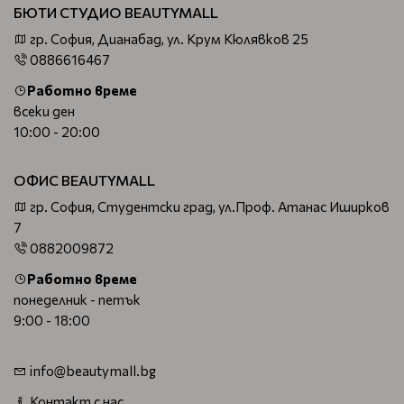
БЮТИ СТУДИО BEAUTYMALL
гр. София, Дианабад, ул. Крум Кюлявков 25
0886616467
Работно време
всеки ден
10:00 - 20:00
ОФИС BEAUTYMALL
гр. София, Студентски град, ул.Проф. Атанас Иширков
7
0882009872
Работно време
понеделник - петък
9:00 - 18:00
info@beautymall.bg
Контакт с нас