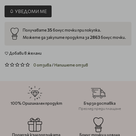
УВЕДОМИ МЕ
35
Получавате
бонус точки при покупка.
2863
Можете да закупите продукта за
бонус точки.
Добави в желани
0 отзива
/
Напишете отзив
100% Оригинален продукт
Бърза доставка
Преглед преди плащане
Подарък към поръчката
Бонус точки и лоялна