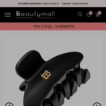
ОНЛАЙН МАГАЗИН:
0882 009872
САЛОН:
0886 616467
0
0
-15% С КОД - SUMMER15