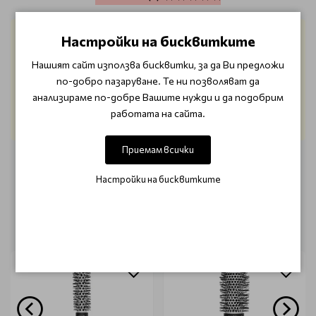
Галина Сярова
Настройки на бисквитките
20/06/2024
Нашият сайт използва бисквитки, за да Ви предложи
Четката е топ!Удобна, следва контура на главата, не
по-добро пазаруване. Те ни позволяват да
скубе, разресва страхотно, косъмчетата от глиган
анализираме по-добре Вашите нужди и да подобрим
правят косата лъскава! А цвета е розово злато-
работата на сайта.
разкош и за очите!
Приемам всички
НАПИШЕТЕ ОТЗИВ
Настройки на бисквитките
ОЩЕ ОТ КАТЕГОРИЯТА