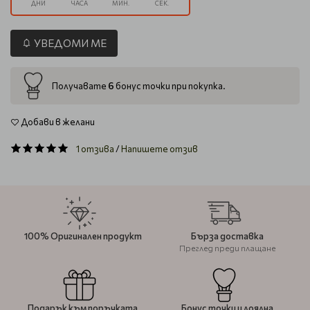
ДНИ
ЧАСА
МИН.
СЕК.
УВЕДОМИ МЕ
6
Получавате
бонус точки при покупка.
Добави в желани
1 отзива
/
Напишете отзив
100% Оригинален продукт
Бърза доставка
Преглед преди плащане
Подарък към поръчката
Бонус точки и лоялна