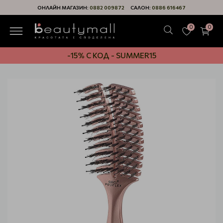
ОНЛАЙН МАГАЗИН:
0882 009872
САЛОН:
0886 616467
0
0
-15% С КОД - SUMMER15