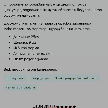
Отворите позволяват на въздушния поток да
циркулира, подпомагайки изсушаването и безупречното
оформяне на косата.
Ергономичната, неплъзгаща се дръжка гарантира
максимален комфорт при използване на четката.
Дължина: 25см
Ширина: 9 см
Извита форма
Антистатичен ефект
Цвят розово злато
Виж продукти от категория:
Четки за коса
За фризьори
Четки за изправяне на косата
Четки за разресване
ОТЗИВИ (1)