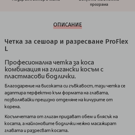
програма
ОПИСАНИЕ
Четка за сешоар и разресване ProFlex
L
Професионална четка за коса
комбинация на глигански косъм с
пластмасови бодлички.
Благодарение на високата си гъвкавост, тази четка се
адаптира перфектно към формата на главата,
позволявайки прецизно отделяне на кичурите от
корена.
Косъмчетата от глиган придават обем и блясък на
косата, а найлоновите бодлички нежно масажират
главата и разресват косата.