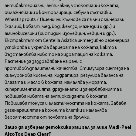
антибактериални, анти-акне, успокояващи кожата,
овлажняващи и контролиращи себума съставки.
Wheat sprouts / Пшенични кълнове са пълни с минерали
(калций, кобалт, мед, йод, желязо, магнезий и др.) и
аминокиселини (хистидин, изолевцин, левцин и др.).
Екстрактът от Centella Asiatica интензивно регенерира,
успокоява и укрепва бариерата на кожата, както и
възстановява нивото на хидратация на кожата.
Растение за заздравяване на рани с
противовъзпалителни качества. Стимулира синтеза на
хиалуронова киселина, хидратира, регулира баланса на
влагата и масло в кожата, намалява умората,
хиперпиментацията, дразненето и зачервяванията и
повишава нивата на антиоксиданти в кожата.
Повишава тонуса и еластичността на кожата. Забавя
дегенерацията на кожните клетки и намалява
вероятността от почвата на бръчки.
Защо да изберем детоксикиращ гел за лице Medi-Peel
AlgoTox Deep Clear?