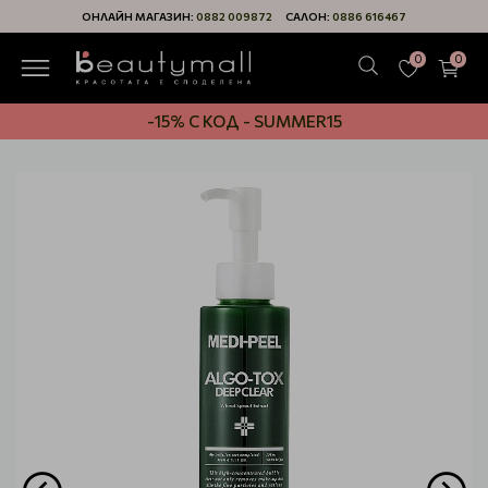
ОНЛАЙН МАГАЗИН:
0882 009872
САЛОН:
0886 616467
0
0
-15% С КОД - SUMMER15