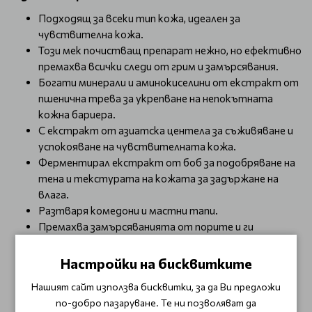
Подходящ за всеки тип кожа, идеален за
чувствителна кожа.
Този мек почистващ препарат нежно, но ефективно
премахва всички следи от грим и замърсявания.
Богати минерали и аминокиселини от екстракт от
пшенична трева за укрепване на непокътната
кожна бариера.
С екстракт от азиатска центела за съживяване и
успокояване на чувствителната кожа.
Ферментирал екстракт от боб за подобряване на
тена и текстурата на кожата за задържане на
влага.
Разтваря комедони и мастни тапи.
Премахва замърсяванията от порите и ги
стеснява.
Нормализира производството на себум.
Настройки на бисквитките
Укрепва защитните функции на кожата.
Нашият сайт използва бисквитки, за да Ви предложи
Нанесете достатъчно количество от продукта
по-добро пазаруване. Те ни позволяват да
върху суха кожа на лицето и го разпределете.