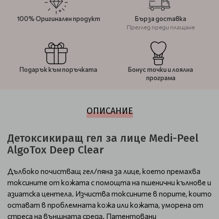
100% Оригинален продукт
Бърза доставка
Преглед преди плащане
Подарък към поръчката
Бонус точки и лоялна
програма
ОПИСАНИЕ
Детоксикиращ гел за лице Medi-Peel
AlgoTox Deep Clear
Дълбоко почистващ гел/пяна за лице, което премахва
токсините от кожата с помощта на пшенични кълнове и
азиатска центела. Изчиства токсините в порите, които
остават в проблемната кожа или кожата, уморена от
стреса на външната среда. Патентовани