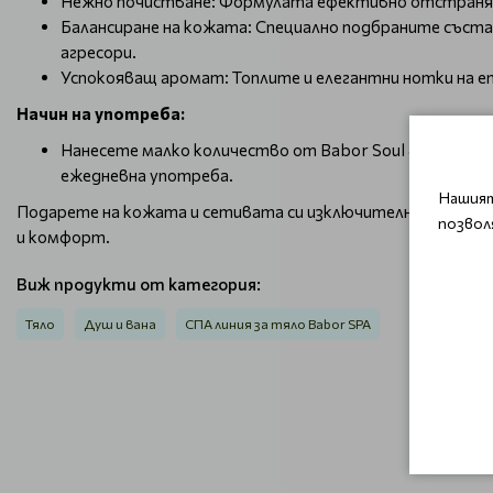
Нежно почистване: Формулата ефективно отстранява 
Балансиране на кожата: Специално подбраните съста
агресори.​
Успокояващ аромат: Топлите и елегантни нотки на ет
Начин на употреба:
Нанесете малко количество от Babor Soul & Body Was
ежедневна употреба.​
Нашият
Подарете на кожата и сетивата си изключителна грижа с
позвол
и комфорт.
Виж продукти от категория:
Тяло
Душ и вана
СПА линия за тяло Babor SPA