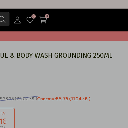
0
0
OUL & BODY WASH GROUNDING 250ML
Спести
€ 5.75
(11.24 лв.)
€ 38.35
(75.00 лв.)
ЕД:
15
СЕК.