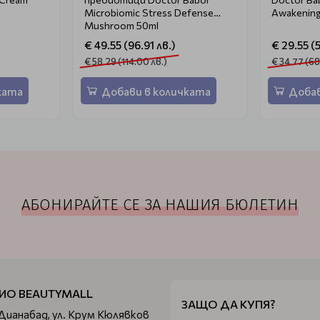
Microbiomic Stress Defense
Awakening
Mushroom 50ml
€ 49.55 (96.91 лв.)
€ 29.55 (5
€ 58.29 (114.00 лв.)
€ 34.77 (68
ката
Добави в количката
Добав
АБОНИРАЙТЕ СЕ ЗА НАШИЯ БЮЛЕТИН
ИО BEAUTYMALL
ЗАЩО ДА КУПЯ?
 Дианабад, ул. Крум Кюлявков