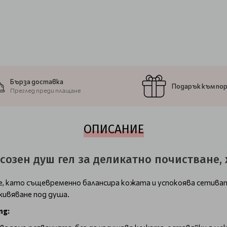
Бърза доставка
Подарък към по
Преглед преди плащане
ОПИСАНИЕ
ксозен душ гел за деликатно почистване
не, като същевременно балансира кожата и успокоява сетива
ивяване под душа.​
ng: