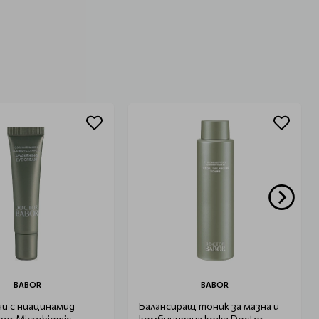
BABOR
BABOR
чи с ниацинамид
Балансиращ тоник за мазна и
bor Microbiomic
комбинирана кожа Doctor