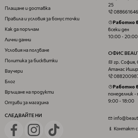
25
Плащане и доставка
08866164
Правила и условия за бонус точки
Работно 
Как да поръчам
всеки ден
10:00 - 20:00
Лични данни
Условия на ползване
ОФИС BEAU
Политика за бисквитки
гр. София,
Атанас Ишир
Ваучери
08820098
Блог
Работно 
Връщане на продукти
понеделник -
9:00 - 18:00
Отзиви за магазина
СЛЕДВАЙТЕ НИ
info@beaut
Контакт с