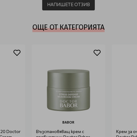
НАПИШЕТЕ ОТЗИВ
ОЩЕ ОТ КАТЕГОРИЯТА
BABOR
F20 Doctor
Възстановяващ крем с
Крем за о
 Cream
пребиотици Doctor Babor
Doctor Ba