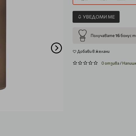
УВЕДОМИ МЕ
16
Получавате
бонус т
Добави в желани
0 отзива
/
Напиш