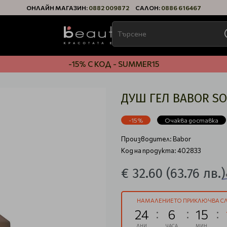
ОНЛАЙН МАГАЗИН:
0882 009872
САЛОН:
0886 616467
-15% С КОД - SUMMER15
ДУШ ГЕЛ BABOR S
-15%
Очаква доставка
Производител:
Babor
Код на продукта: 402833
€ 32.60
(63.76 лв.)
НАМАЛЕНИЕТО ПРИКЛЮЧВА СЛ
24
6
15
ДНИ
ЧАСА
МИН.