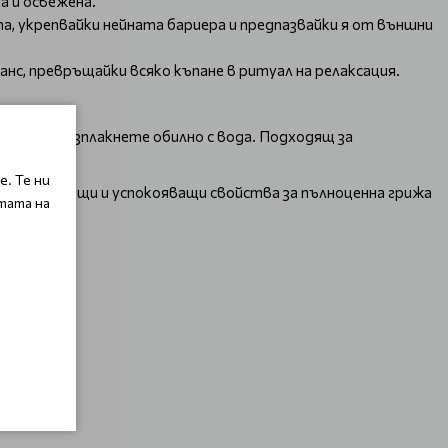
 и освежена.​
а, укрепвайки нейната бариера и предпазвайки я от външни
с, превръщайки всяко къпане в ритуал на релаксация.​
ижения и изплакнете обилно с вода. Подходящ за
. Те ни
с балансиращи и успокояващи свойства за пълноценна грижа
тата на