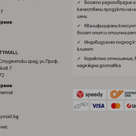
Богатo разнообразие 
качествени продукти на н
67
цени
време
Квалифицирани консул
богат опит и отлична ре
Индивидуален подход к
клиент
TYMALL
Коректно отношение, 
 Студентски град, ул.Проф.
надеждна доставка
ков 7
72
време
 петък
ymall.bg
 нас