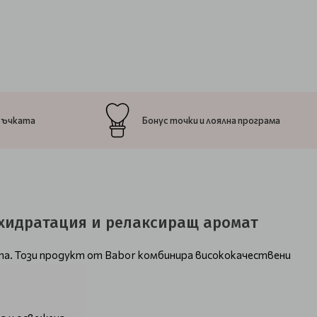
ръчката
Бонус точки и лоялна програма
, хидратация и релаксиращ аромат
та. Този продукт от Babor комбинира висококачествени