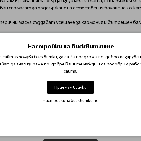
замърсяванията, без да изсушава кожата, оставяйки я мека
вки спомагат за поддържане на естествения баланс на кожат
ерични масла създават усещане за хармония и вътрешен балан
h Grounding върху влажна кожа, разпенете с леки масажни дв
Настройки на бисквитките
 сайт използва бисквитки, за да Ви предложи по-добро пазаруване
 този
душ гел от Babor
, който комбинира нежно почистване 
яват да анализираме по-добре Вашите нужди и да подобрим рабо
сайта.
Приемам всички
Настройки на бисквитките
ОТЗИВИ (0)
Този продукт няма отзиви.