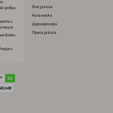
от
Боя за коса
ай-добри
Кола маска
танти с
Дермаролери
путация
Преси за коса
ъм всеки
бърза и