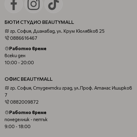
БЮТИ СТУДИО BEAUTYMALL
гр. София, Дианабад, ул. Крум Кюлявков 25
0886616467
Работно време
всеки ден
10:00 - 20:00
ОФИС BEAUTYMALL
гр. София, Студентски град, ул.Проф. Атанас Иширков
7
0882009872
Работно време
понеделник - петък
9:00 - 18:00