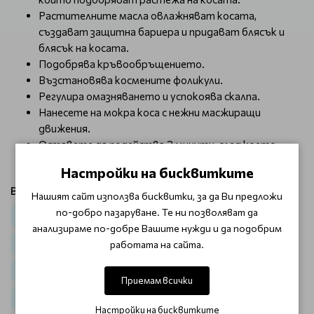
Растителните масла овлажняват косата,
създават защитна бариера и придават блясък и
блясък на косата.
Подобрява кръвообръщението.
Възстановява космените фоликули.
Регулира омазняването и успокоява скалпа.
Нанесете на мокра коса с нежни масжиращи
движения.
Оставете да подейства 2 минути, след което
изплакнете с хладка вода.
Настройки на бисквитките
Виж продукти от категория:
Нашият сайт използва бисквитки, за да Ви предложи
по-добро пазаруване. Те ни позволяват да
Коса
Шампоани
За всеки тип коса / Честа употреба
анализираме по-добре Вашите нужди и да подобрим
работата на сайта.
Против пърхот / Чувствителен скалп
За мазна коса
Корейска козметика
Корейска козметика за коса
Приемам всички
Шампоани големи опаковки
Настройки на бисквитките