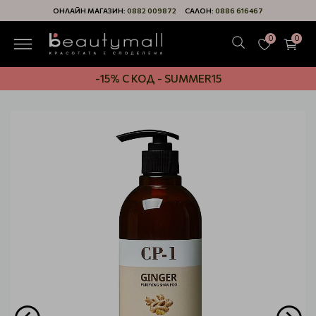
ОНЛАЙН МАГАЗИН:
0882 009872
САЛОН:
0886 616467
0
0
-15% С КОД - SUMMER15