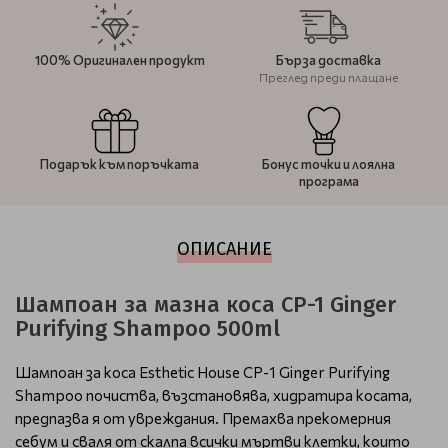
100% Оригинален продукт
Бърза доставка
Преглед преди плащане
Подарък към поръчката
Бонус точки и лоялна
програма
ОПИСАНИЕ
Шампоан за мазна коса CP-1 Ginger
Purifying Shampoo 500ml
Шампоан за коса Esthetic House CP-1 Ginger Purifying
Shampoo почиства, възстановява, хидратира косата,
предпазва я от увреждания. Премахва прекомерния
себум и сваля от скалпа всички мъртви клетки, които