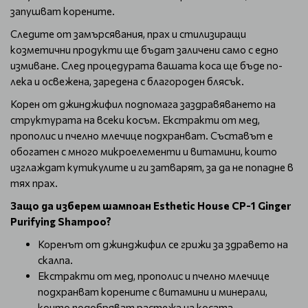
запушват корените.
Следите от замърсявания, прах и стилизиращи
козметични продукти ще бъдат заличени само с едно
измиване. След процедурата вашата коса ще бъде по-
лека и освежена, заредена с благороден блясък.
Корен от джинджифил подпомага заздравяването на
структурата на всеки косъм. Екстракти от мед,
прополис и пчелно млечице подхранват. Съставът е
обогатен с много микроелементи и витамини, които
изглаждат кутикулите и ги затварят, за да не попадне в
тях прах.
Защо да изберем шампоан Esthetic House CP-1 Ginger
Purifying Shampoo?
Коренът от джинджифил се грижи за здравето на
скалпа.
Екстракти от мед, прополис и пчелно млечице
подхранват корените с витамини и минерали,
които подобряват растежа на косата.