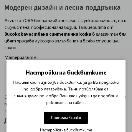
Модерен дизайн и лесна поддръжка
Azzurro 708A впечатлява не само с функционалност, но и
с изчистена, професионална визия. Тапицерията от
висококачествена синтетична кожа
в елегантен бял
цвят придава луксозно излъчване на всяко студио или
салон.
Материалът е:
приятен на допир
Настройки на бисквитките
устойчив на влага
лесен за почистване и дезинфекция
Нашият сайт използва бисквитки, за да Ви предложи
подходящ за интензивна ежедневна употреба
по-добро пазаруване. Те ни позволяват да
анализираме по-добре Вашите нужди и да подобрим
Стабилната основа осигурява сигурност и устойчивост
работата на сайта.
по време на работа, а модерните шевове и ергономични
форми допълват премиум усещането.
Приемам всички
Добавена стойност за вашия салон
Настройки на бисквитките