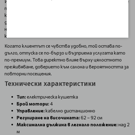
Инвестицията в качествена електрическа кушетка не е
просто покупка на оборудване - тя подобрява начина, по
който работите всеки ден. Azzurro 708A помага за по-
добра организация на процедурите, по-малко физическо
натоварване за терапевта и по-висок комфорт за
клиента.
Когато клиентът се чувства удобно, той остава по-
дълго, отпуска се по-бързо и възприема услугата като
по-премиум. Това директно влияе върху цялостното
преживяване, доверието към салона и вероятността за
повторни посещения.
Технически характеристики
Тип:
електрическа кушетка
Брой мотори:
4
Управление:
кабелно дистанционно
Регулиране на височината:
62 – 92 см
Максимална дължина в легнало положение:
над 2
м