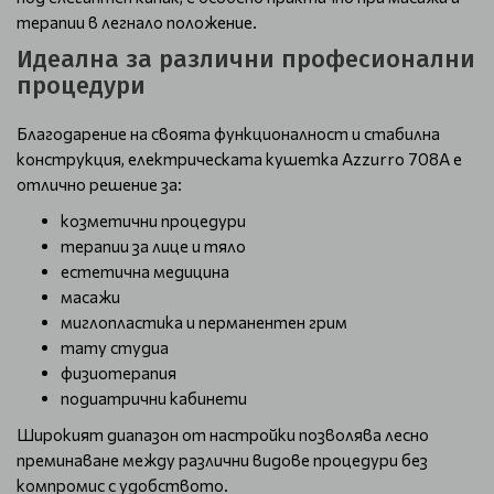
терапии в легнало положение.
Идеална за различни професионални
процедури
Благодарение на своята функционалност и стабилна
конструкция, електрическата кушетка Azzurro 708A е
отлично решение за:
козметични процедури
терапии за лице и тяло
естетична медицина
масажи
миглопластика и перманентен грим
тату студиа
физиотерапия
подиатрични кабинети
Широкият диапазон от настройки позволява лесно
преминаване между различни видове процедури без
компромис с удобството.