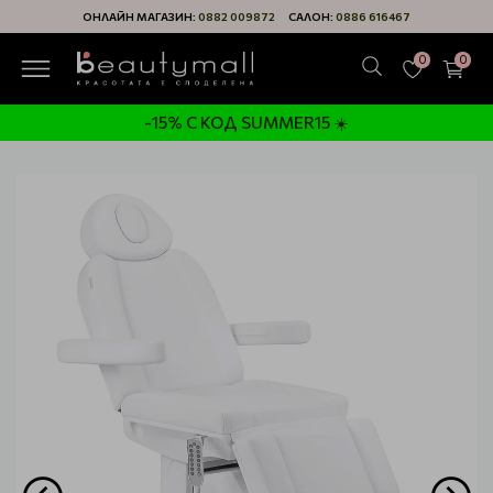
ОНЛАЙН МАГАЗИН:
0882 009872
САЛОН:
0886 616467
0
0
-15% С КОД SUMMER15 ☀️