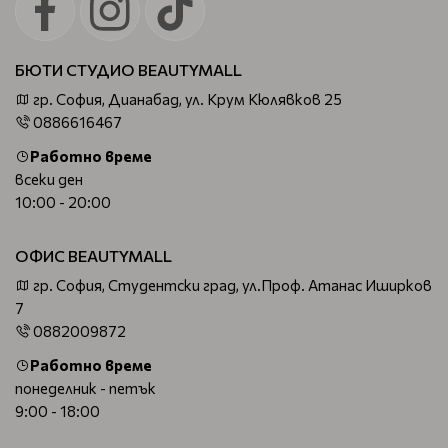
БЮТИ СТУДИО BEAUTYMALL
гр. София, Дианабад, ул. Крум Кюлявков 25
0886616467
Работно време
всеки ден
10:00 - 20:00
ОФИС BEAUTYMALL
гр. София, Студентски град, ул.Проф. Атанас Иширков
7
0882009872
Работно време
понеделник - петък
9:00 - 18:00