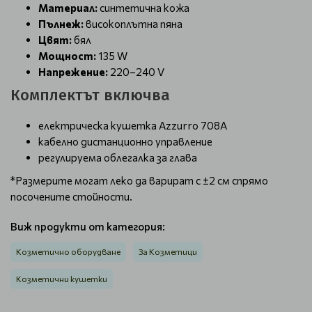
Материал:
синтетична кожа
Пълнеж:
високоплътна пяна
Цвят:
бял
Мощност:
135 W
Напрежение:
220–240 V
Комплектът включва
електрическа кушетка Azzurro 708A
кабелно дистанционно управление
регулируема облегалка за глава
*Размерите могат леко да варират с ±2 см спрямо
посочените стойности.
Виж продукти от категория:
Козметично оборудване
За Козметици
Козметични кушетки