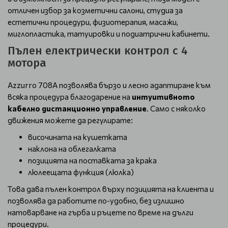
отличен избор за козметични салони, студиа за
естетични процедури, физиотерапия, масажи,
миглопластика, татуировки и подиатрични кабинети.
Пълен електрически контрол с 4
мотора
Azzurro 708A позволява бързо и лесно адаптиране към
всяка процедура благодарение на
интуитивното
кабелно дистанционно управление
. Само с няколко
движения можете да регулирате:
височината на кушетката
наклона на облегалката
позицията на поставката за крака
люлеещата функция (люлка)
Това дава пълен контрол върху позицията на клиента и
позволява да работите по-удобно, без излишно
натоварване на гърба и ръцете по време на дълги
процедури.