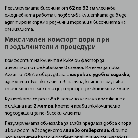
Регулируемата височина от
62 до 92 см
улеснява
ежедневната работа и позволява кушетката да бъде
адаптирана спрямо различни терапии и височината на
специалиста.
Максимален комфорт дори при
продължителни процедури
Комфортът на клиента е ключов фактор за
цялостното преживяване в салона. Именно затова
Azzurro 708A е оборудвана с
широка и удобна седалка
,
изпълнена с висококачествена пяна, която осигурява
стабилност и мекота дори при продължително лежане.
Кушетката се разгъва в напълно легнало положение с
дължина над
2 метра
, което я прави изключително
подходяща и за по-високи клиенти.
Регулируемата облегалка за глава предлага добра опора
и комфорт, а вграденото
лицево отверстие
, скрито
под елегантен капак, е особено практично при масажи и