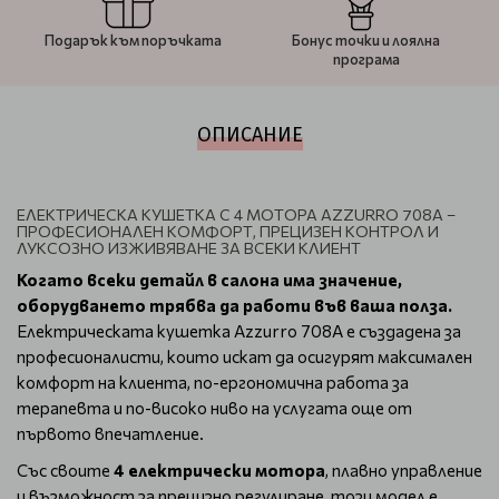
Подарък към поръчката
Бонус точки и лоялна
програма
ОПИСАНИЕ
ЕЛЕКТРИЧЕСКА КУШЕТКА С 4 МОТОРА AZZURRO 708A –
ПРОФЕСИОНАЛЕН КОМФОРТ, ПРЕЦИЗЕН КОНТРОЛ И
ЛУКСОЗНО ИЗЖИВЯВАНЕ ЗА ВСЕКИ КЛИЕНТ
Когато всеки детайл в салона има значение,
оборудването трябва да работи във ваша полза.
Електрическата кушетка Azzurro 708A е създадена за
професионалисти, които искат да осигурят максимален
комфорт на клиента, по-ергономична работа за
терапевта и по-високо ниво на услугата още от
първото впечатление.
Със своите
4 електрически мотора
, плавно управление
и възможност за прецизно регулиране, този модел е