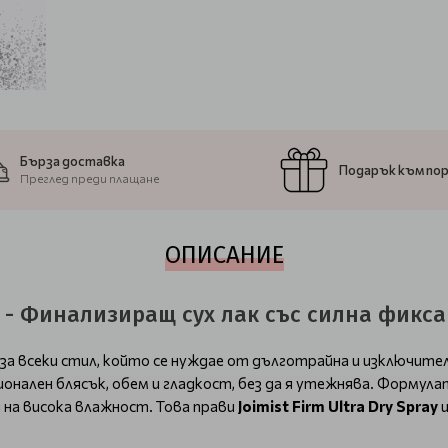
Бърза доставка
Подарък към по
Преглед преди плащане
ОПИСАНИЕ
pray - Финализиращ сух лак със силна фикс
а всеки стил, който се нуждае от дълготрайна и изключителн
ионален блясък, обем и гладкост, без да я утежнява. Формула
 на висока влажност. Това прави
Joimist Firm Ultra Dry Spray