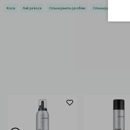
Коса
Лак за коса
Стилизанти за обем
Стилизиране и блясък /