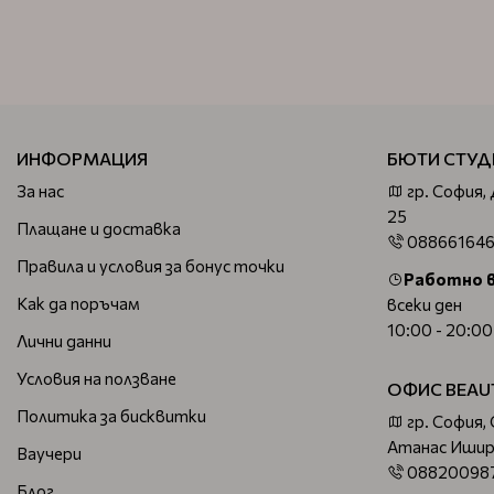
ИНФОРМАЦИЯ
БЮТИ СТУД
За нас
гр. София,
25
Плащане и доставка
08866164
Правила и условия за бонус точки
Работно 
Как да поръчам
всеки ден
10:00 - 20:00
Лични данни
Условия на ползване
ОФИС BEAU
Политика за бисквитки
гр. София,
Атанас Ишир
Ваучери
08820098
Блог