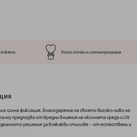
ръчката
Бонус точки и лоялна програма
ация
о силна фиксация. Благодарение на своето високо ниво на
та му предпазва от вредни влияния на околната среда и UV
идеалното решение за всякакви стилове – от естествени и