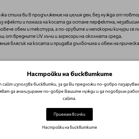
а стила ви в продължение на целия ден, без нужда от повто
з ефекти и помага на косата да остане перфектна, независи
повече обем и текстура, а по-грубите и непокорни кичури се
щ от вредните UV лъчи и агресори на околната среда.
ия блясък на косата и придава дълбочина и обем на прическ
едназначен за всеки тип коса. Финият косъм придобива по-голя
да се постигне пълно подчинение на стила, поддържайки всеки
Настройки на бисквитките
ода на движенията на косата, като същевременно гарантира с
 сайт използва бисквитки, за да Ви предложи по-добро пазаруване
яват да анализираме по-добре Вашите нужди и да подобрим рабо
сайта.
ате спрея от разстояние 20-30 см за оптимален ефект.
а, не слепва косата и оставя нежно копринено усещане, което ще
Приемам всички
oico Joimist Firm Ultra Dry Spray е идеалният избор за 
Настройки на бисквитките