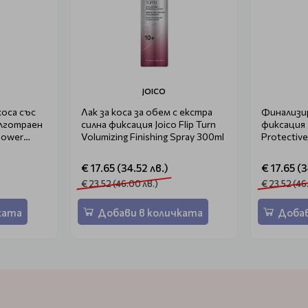
JOICO
коса със
Лак за коса за обем с екстра
Финализир
ълготраен
силна фиксация Joico Flip Turn
фиксация J
Power
Volumizing Finishing Spray 300ml
Protective
€ 17.65 (34.52 лв.)
€ 17.65 (3
€ 23.52 (46.00 лв.)
€ 23.52 (46
ката
Добави в количката
Добав