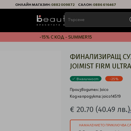
ОНЛАЙН МАГАЗИН:
0882 009872
САЛОН:
0886 616467
-15% С КОД - SUMMER15
ФИНАЛИЗИРАЩ СУХ
JOIMIST FIRM ULTR
В наличност
-25%
Производител:
Joico
Код на продукта: joico14519
€ 20.70
(40.49 лв.)
НАМАЛЕНИЕТО ПРИКЛЮЧВА СЛ