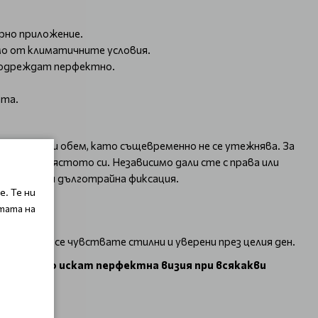
рно приложение.
мо от климатичните условия.
 подреждат перфектно.
ата.
ма плътност и обем, като същевременно не се утежнява. За
 кичур на мястото си. Независимо дали сте с права или
табилност и дълготрайна фиксация.
. Те ни
тата на
 ви кара да се чувствате стилни и уверени през целия ден.
тези, които искат перфектна визия при всякакви