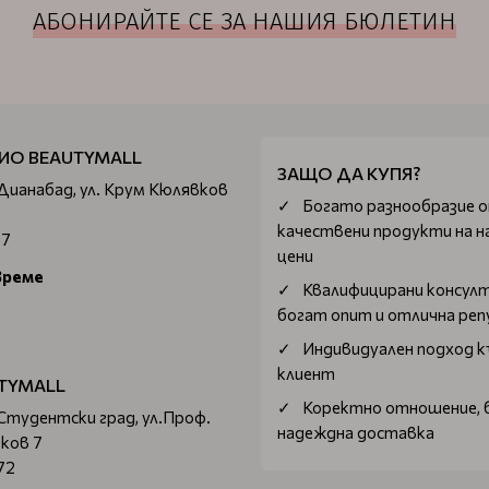
АБОНИРАЙТЕ СЕ ЗА НАШИЯ БЮЛЕТИН
ИО BEAUTYMALL
ЗАЩО ДА КУПЯ?
 Дианабад, ул. Крум Кюлявков
Богатo разнообразие 
качествени продукти на н
67
цени
време
Квалифицирани консул
богат опит и отлична ре
Индивидуален подход к
клиент
TYMALL
Коректно отношение, 
 Студентски град, ул.Проф.
надеждна доставка
ков 7
72