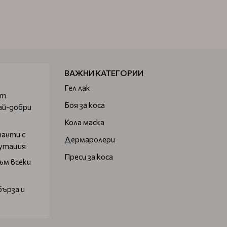
ВАЖНИ КАТЕГОРИИ
Гел лак
от
Боя за коса
ай-добри
Кола маска
танти с
Дермаролери
путация
Преси за коса
ъм всеки
бърза и