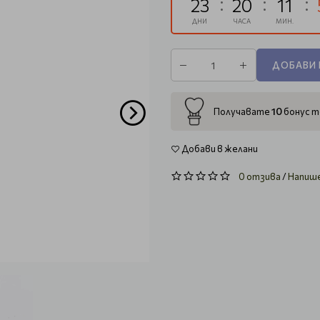
23
20
11
ДНИ
ЧАСА
МИН.
ДОБАВИ 
10
Получавате
бонус т
Добави в желани
0 отзива
/
Напиш