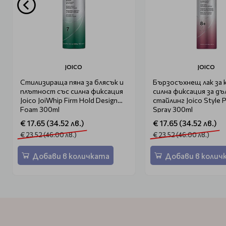
JOICO
JOICO
Стилизираща пяна за блясък и
Бързосъхнещ лак за 
плътност със силна фиксация
силна фиксация за д
Joico JoiWhip Firm Hold Design
стайлинг Joico Style 
Foam 300ml
Spray 300ml
€ 17.65 (34.52 лв.)
€ 17.65 (34.52 лв.)
€ 23.52 (46.00 лв.)
€ 23.52 (46.00 лв.)
Добави в количката
Добави в колич