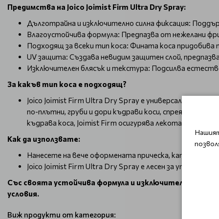
Предимства на Joico Joimist Firm Ultra Dry Spray:
Дълготрайна и изключително силна фиксация: Поддърж
Влагоустойчива формула: Предпазва от нежелани фри
Подходящ за всеки тип коса: Фината коса придобива 
UV защита: Създава невидим защитен слой, предпазва
Изключителен блясък и текстура: Подсилва естествен
За какъв тип коса е подходящ?
Joico Joimist Firm Ultra Dry Spray е универсален, пр
по-плътни, груби и дори къдрави коси, спреят помага 
къдрава коса, Joimist Firm осигурява лекота и своб
Нашият
Как да използвате:
позвол
Нанесете на вече оформената прическа, като впръск
Joico Joimist Firm Ultra Dry Spray е лесен за употреб
Със своята устойчива формула и изключителна защита, J
условия.
Виж продукти от категория: