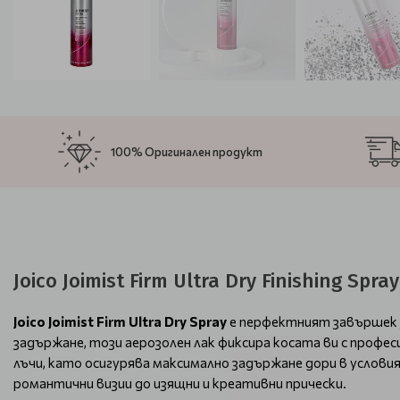
100% Оригинален продукт
Joico Joimist Firm Ultra Dry Finishing S
Joico Joimist Firm Ultra Dry Spray
е перфектният завършек з
задържане, този аерозолен лак фиксира косата ви с профес
лъчи, като осигурява максимално задържане дори в условия
романтични визии до изящни и креативни прически.