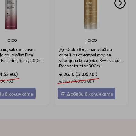
JOICO
JOICO
ащ лак със силна
Дълбоко възстановяващ
oico JoiMist Firm
спрей-реконструктор за
 Finishing Spray 300ml
увредена коса Joico K-Pak Liquid
Reconstructor 300ml
4.52 лв.)
€ 26.10 (51.05 лв.)
.00 лв.)
€ 34.77 (68.00 лв.)
и в количката
Добави в количката