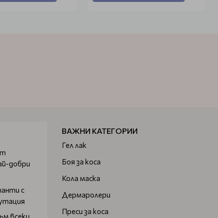
ВАЖНИ КАТЕГОРИИ
Гел лак
от
Боя за коса
ай-добри
Кола маска
танти с
Дермаролери
путация
Преси за коса
ъм всеки