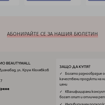
АБОНИРАЙТЕ СЕ ЗА НАШИЯ БЮЛЕТИН
ИО BEAUTYMALL
ЗАЩО ДА КУПЯ?
 Дианабад, ул. Крум Кюлявков
Богатo разнообразие 
качествени продукти на н
67
цени
време
Квалифицирани консул
богат опит и отлична ре
Индивидуален подход к