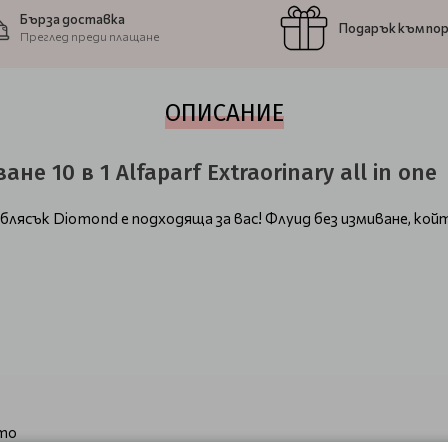
Бърза доставка
Подарък към по
Преглед преди плащане
ОПИСАНИЕ
 10 в 1 Alfaparf Extraorinary all in one
лясък Diomond е подходяща за вас! Флуид без измиване, кой
ето