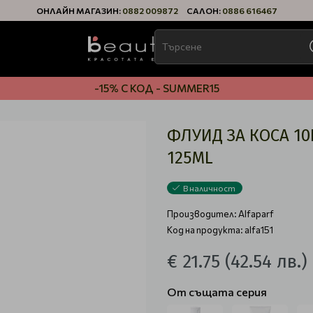
ОНЛАЙН МАГАЗИН:
0882 009872
САЛОН:
0886 616467
-15% С КОД - SUMMER15
ФЛУИД ЗА КОСА 10В
125ML
В наличност
Производител:
Alfaparf
Код на продукта: alfa151
€ 21.75
(42.54 лв.)
От същата серия