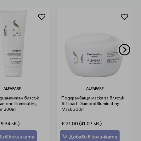
ALFAPARF
ALFAPARF
 диамантен блясък
Подхранваща маска за блясък
iamond Illuminating
Alfaparf Diamond Illuminating
er 200ml.
Mask 200ml
29.34 лв.)
€ 21.00 (41.07 лв.)
и в количката
Добави в количката