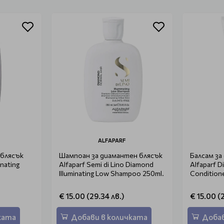
ALFAPARF
 блясък
Шампоан за диамантен блясък
Балсам за
inating
Alfaparf Semi di Lino Diamond
Alfaparf D
Illuminating Low Shampoo 250ml.
Condition
€ 15.00 (29.34 лв.)
€ 15.00 (
ката
Добави в количката
Добав