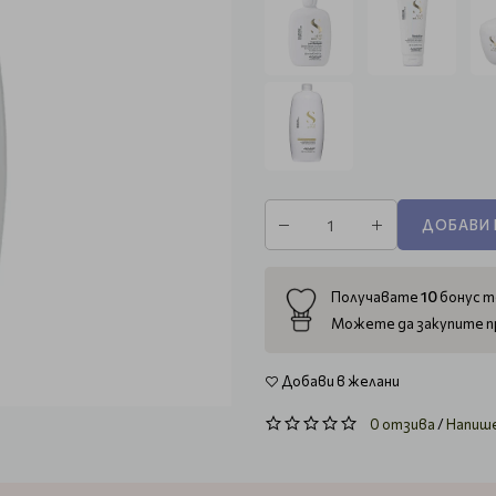
ДОБАВИ 
10
Получавате
бонус т
Можете да закупите п
Добави в желани
0 отзива
/
Напиш