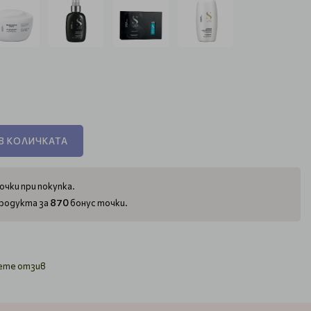
В КОЛИЧКАТА
очки при покупка.
870
родукта за
бонус точки.
ете отзив