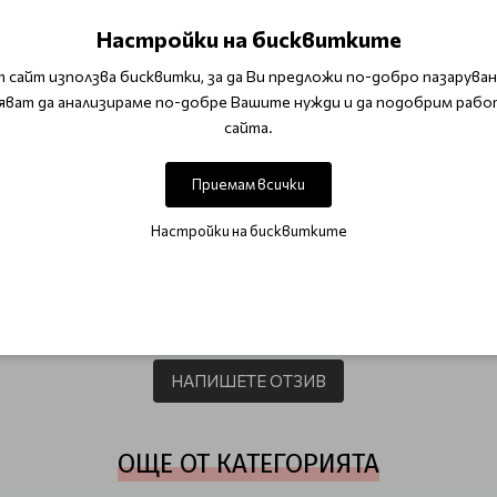
Настройки на бисквитките
 сайт използва бисквитки, за да Ви предложи по-добро пазаруване
 и нанесете върху влажна или суха коса, като разпределите
яват да анализираме по-добре Вашите нужди и да подобрим рабо
сайта.
Приемам всички
сък / Diamond
Серуми за коса
Настройки на бисквитките
ОТЗИВИ (0)
Този продукт няма отзиви.
НАПИШЕТЕ ОТЗИВ
ОЩЕ ОТ КАТЕГОРИЯТА