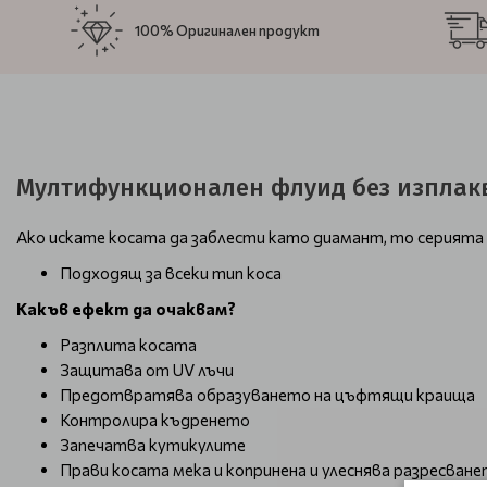
100% Оригинален продукт
Мултифункционален флуид без изплакване
Ако искате косата да заблести като диамант, то серията б
Подходящ за всеки тип коса
Какъв ефект да очаквам?
Разплита косата
Защитава от UV лъчи
Предотвратява образуването на цъфтящи краища
Контролира къдренето
Запечатва кутикулите
Прави косата мека и копринена и улеснява разресван