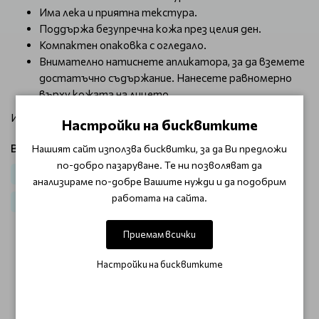
Има лека и приятна текстура.
Поддържа безупречна кожа през целия ден.
Компактен опаковка с огледало.
Внимателно натиснете апликатора, за да вземете
достатъчно съдържание. Нанесете равномерно
върху кожата на лицето.
Избери своя цвят от падащото меню!
Настройки на бисквитките
Виж продукти от категория:
Нашият сайт използва бисквитки, за да Ви предложи
по-добро пазаруване. Те ни позволяват да
Грим
Лице
Корейска козметика
Корейски гримове
анализираме по-добре Вашите нужди и да подобрим
работата на сайта.
K-Beauty Разпродажба
Приемам всички
ОТЗИВИ (0)
Настройки на бисквитките
Този продукт няма отзиви.