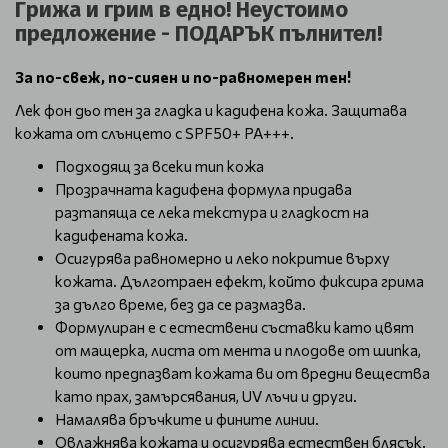
Грижа и грим в едно! Неустоимо
предложение - ПОДАРЪК пълнител!
За по-свеж, по-сияен и по-равномерен тен!
Лек фон дьо тен за гладка и кадифена кожа. Защитава
кожата от слънцето с SPF50+ PA+++.
Подходящ за всеки тип кожа
Прозрачната кадифена формула придава
разтапяща се лека текстура и гладкост на
кадифената кожа.
Осигурява равномерно и леко покритие върху
кожата. Дълготраен ефект, който фиксира грима
за дълго време, без да се размазва.
Формулиран е с естествени съставки като цвят
от мащерка, листа от мента и плодове от шипка,
които предпазват кожата ви от вредни вещества
като прах, замърсявания, UV лъчи и други.
Намалява бръчките и фините линии.
Овлажнява кожата и осигурява естествен блясък.