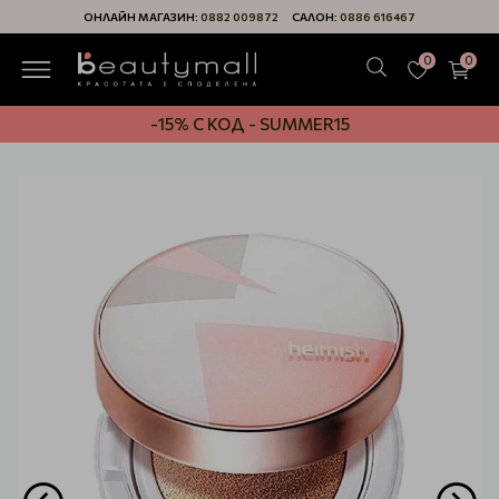
ОНЛАЙН МАГАЗИН:
0882 009872
САЛОН:
0886 616467
0
0
-15% С КОД - SUMMER15