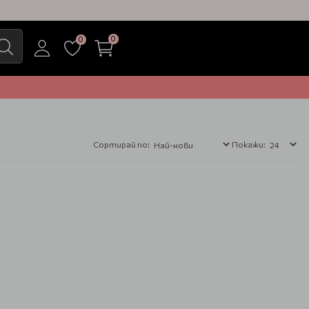
0
0
Сортирай по:
Покажи: