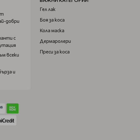
Гел лак
от
Боя за коса
ай-добри
Кола маска
танти с
Дермаролери
путация
Преси за коса
ъм всеки
бърза и