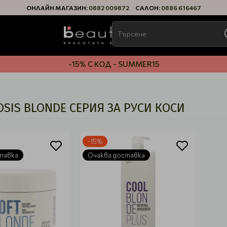
ОНЛАЙН МАГАЗИН:
0882 009872
САЛОН:
0886 616467
-15% С КОД - SUMMER15
SIS BLONDE СЕРИЯ ЗА РУСИ КОСИ
-15%
тавка
Очаква доставка