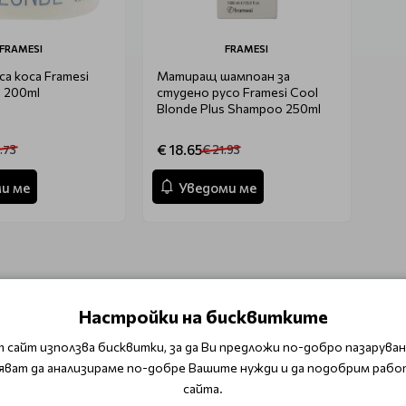
FRAMESI
FRAMESI
са коса Framesi
Матиращ шампоан за
e 200ml
студено русо Framesi Cool
Blonde Plus Shampoo 250ml
€ 18.65
.73
€ 21.93
и ме
Уведоми ме
дава интензивност на русия цвят. Предпазва косъма от окси
Настройки на бисквитките
 сайт използва бисквитки, за да Ви предложи по-добро пазаруване
яват да анализираме по-добре Вашите нужди и да подобрим рабо
сайта.