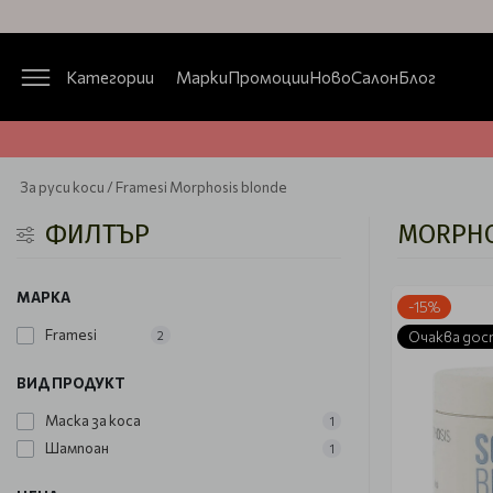
Категории
Марки
Промоции
Ново
Салон
Блог
За руси коси / Framesi Morphosis blonde
ФИЛТЪР
MORPHO
МАРКА
-15%
Framesi
2
Очаква дос
ВИД ПРОДУКТ
Маска за коса
1
Шампоан
1