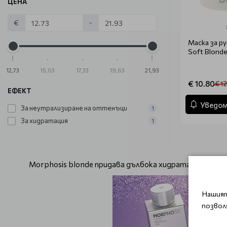
ЦЕНА
€
-
Маска за ру
Soft Blond
12,73
15,03
17,33
19,63
21,93
€ 10.80
€ 12
ЕФЕКТ
Уведом
За неутрализиране на оттенъци
1
За хидратация
1
Morphosis blonde придава дълбока хидратация и при
Нашият
позвол