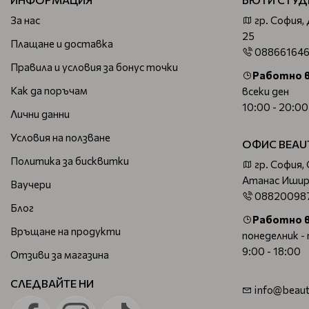
За нас
гр. София,
25
Плащане и доставка
08866164
Правила и условия за бонус точки
Работно 
Как да поръчам
всеки ден
10:00 - 20:00
Лични данни
Условия на ползване
ОФИС BEAU
Политика за бисквитки
гр. София,
Атанас Ишир
Ваучери
08820098
Блог
Работно 
Връщане на продукти
понеделник -
9:00 - 18:00
Отзиви за магазина
СЛЕДВАЙТЕ НИ
info@beaut