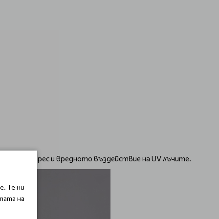
дативен стрес и вредното въздействие на UV лъчите.
. Те ни
тата на