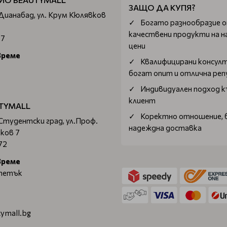
ЗАЩО ДА КУПЯ?
 Дианабад, ул. Крум Кюлявков
Богатo разнообразие 
качествени продукти на н
67
цени
време
Квалифицирани консул
богат опит и отлична ре
Индивидуален подход к
клиент
TYMALL
Коректно отношение, 
 Студентски град, ул.Проф.
надеждна доставка
ков 7
72
време
 петък
ymall.bg